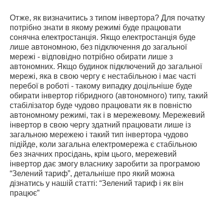
Отже, як визначитись з типом інвертора? Для початку
потрібно знати в якому режимі буде працювати
сонячна електростанція. Якщо електростанція буде
лише автономною, без підключення до загальної
мережі - відповідно потрібно обирати лише з
автономних. Якщо будинок підключений до загальної
мережі, яка в свою чергу є нестабільною і має часті
перебої в роботі - такому випадку доцільніше буде
обирати інвертор гібридного (автономного) типу, такий
стабілізатор буде чудово працювати як в повністю
автономному режимі, так і в мережевому. Мережевий
інвертор в свою чергу здатний працювати лише із
загальною мережею і такий тип інвертора чудово
підійде, коли загальна електромережа є стабільною
без значних просідань, крім цього, мережевий
інвертор дає змогу власнику заробити за програмою
“Зелений тариф”, детальніше про який можна
дізнатись у нашій статті: “Зелений тариф і як він
працює”