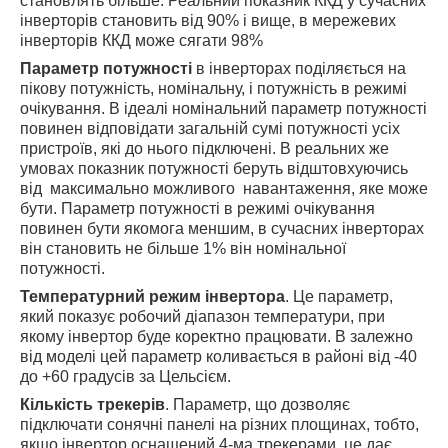
становлять більше. Реальний показник ККД у сучасних
інверторів становить від 90% і вище, в мережевих
інверторів ККД може сягати 98%
Параметр потужності
в інверторах поділяється на
пікову потужність, номінальну, і потужність в режимі
очікування. В ідеалі номінальний параметр потужності
повинен відповідати загальній сумі потужності усіх
пристроїв, які до нього підключені. В реальних же
умовах показник потужності беруть відштовхуючись
від максимально можливого навантаження, яке може
бути. Параметр потужності в режимі очікування
повинен бути якомога меншим, в сучасних інверторах
він становить не більше 1% він номінальної
потужності.
Температурний режим інвертора
. Це параметр,
який показує робочий діапазон температури, при
якому інвертор буде коректно працювати. В залежно
від моделі цей параметр коливається в районі від -40
до +60 градусів за Цельсієм.
Кількість трекерів
. Параметр, що дозволяє
підключати сонячні панелі на різних площинах, тобто,
якщо інвертор оснащений 4-ма трекерами, це дає