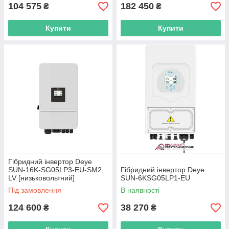
104 575
182 450
₴
₴
Купити
Купити
Гібридний інвертор Deye
SUN-16K-SG05LP3-EU-SM2,
Гібридний інвертор Deye
LV [низьковольтний]
SUN-6KSG05LP1-EU
Під замовлення
В наявності
124 600
38 270
₴
₴