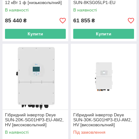
12 кВт 1 ф [низьковольтний]
SUN-8KSG05LP1-EU
В наявності
В наявності
85 440
61 855
₴
₴
Купити
Купити
Гібридний інвертор Deye
Гібридний інвертор Deye
SUN-20K-SG01HP3-EU-AM2,
SUN-30K-SG01HP3-EU-AM2,
HV [високовольтний]
HV [високовольтний]
В наявності
Під замовлення