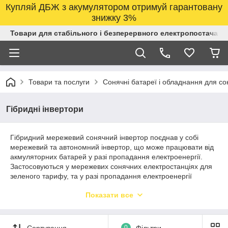
Купляй ДБЖ з акумулятором отримуй гарантовану
знижку 3%
Товари для стабільного і безперервного електропостачанн
Товари та послуги
Сонячні батареї і обладнання для со
Гібридні інвертори
Гібридний мережевий сонячний інвертор поєднав у собі
мережевий та автономний інвертор, що може працювати від
акмуляторних батарей у разі пропадання електроенергії.
Застосовуються у мережевих сонячних електростанціях для
зеленого тарифу, та у разі пропадання електроенергії
перемикається на роботу від акумуляторних батарей та
Показати все
живить резервною електроенергією побутові
електроприбори.
Сортування
0
Фільтри