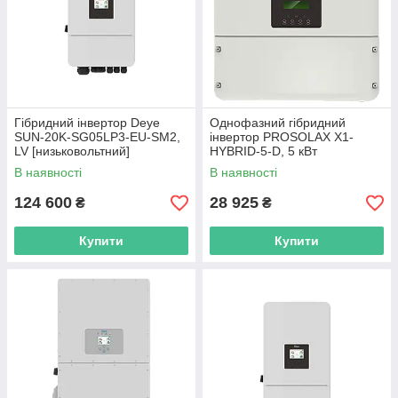
Гібридний інвертор Deye
Однофазний гібридний
SUN-20K-SG05LP3-EU-SM2,
інвертор PROSOLAX X1-
LV [низьковольтний]
HYBRID-5-D, 5 кВт
В наявності
В наявності
124 600
28 925
₴
₴
Купити
Купити