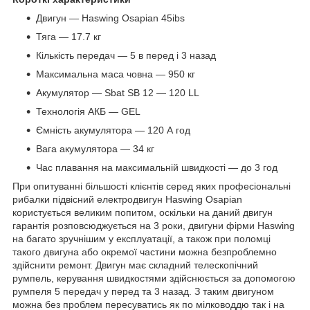
Двигун ― Haswing Osapian 45ibs
Тяга ― 17.7 кг
Кількість передач ― 5 в перед і 3 назад
Максимальна маса човна ― 950 кг
Акумулятор ― Sbat SB 12 ― 120 LL
Технологія АКБ ― GEL
Ємність акумулятора ― 120 А год
Вага акумулятора ― 34 кг
Час плавання на максимальній швидкості ― до 3 год
При опитуванні більшості клієнтів серед яких професіональні
рибалки підвісний електродвигун Haswing Osapian
користується великим попитом, оскільки на даний двигун
гарантія розповсюджується на 3 роки, двигуни фірми Haswing
на багато зручнішим у експлуатації, а також при поломці
такого двигуна або окремої частини можна безпроблемно
здійснити ремонт. Двигун має складний телескопічний
румпель, керування швидкостями здійснюється за допомогою
румпеля 5 передач у перед та 3 назад. З таким двигуном
можна без проблем пересуватись як по мілководдю так і на