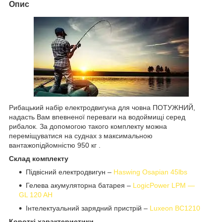
Опис
Рибацький набір електродвигуна для човна ПОТУЖНИЙ,
надасть Вам впевненої переваги на водоймищі серед
рибалок. За допомогою такого комплекту можна
переміщуватися на суднах з максимальною
вантажопідйомністю 950 кг .
Склад комплекту
Підвісний електродвигун –
Haswing Osapian 45lbs
Гелева акумуляторна батарея –
LogicPower LPM ―
GL 120 AH
Інтелектуальний зарядний пристрій –
Luxeon BC1210
Короткі характеристики