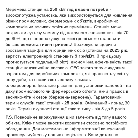
Мережева станція на
250 кВт під власні потреби
-
високопотужна установка, яка використовується для живлення
різних промислових, фермерських об'єктів, виробничих
комплексів чи великих офісних приміщень. Станція може
покривати суттєву частину від поточного споживання - від 70
до 80%, що в перерахунку на живі гроші може становити
більше
семиста тисяч гривень
! Враховуючи щорічне
зростання тарифів для юридичних осіб (станом на
2025 рік
,
вартість електроенергії становить
9 грн/кВт
, й при цьому
прогнозується подальший ріст), економічна ефективність такої
станції є надзвичайно високою. СЕС такого типу є чудовим
варіантом для виробничих комплексів, які працюють у світлу
пору доби, та споживають велику кількість
електроенергії. Ідеальне рішення для установки панелей - на
даху промислового чи фермерського об'єкта, який працює в
весняно-літній сезон (березень-вересень). Гарантований
термін служби такої станції -
25 років
. Очікуваний - понад 30
років. Термін окупності станції такого типу - від 3 до 5 років.
P.S.
Повноцінне вирахування ціни залежить від типу вашого
об'єкта. Клієнт може вносити корективи стосовно потрібного
обладнання. Для максимально інформативної консультації,
проконсультуйтесь у наших спеціалістів. Вони детально