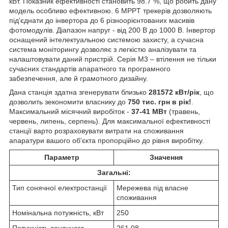
кВт. Показник ефективності становить 98.7 %, що робить дану
модель особливо ефективною. 6 MPPT трекерів дозволяють
під'єднати до інвертора до 6 різноорієнтованих масивів
фотомодулів. Діапазон напруг - від 200 В до 1000 В. Інвертор
оснащений інтелектуальною системою захисту, а сучасна
система моніторингу дозволяє з легкістю аналізувати та
налаштовувати даний пристрій. Серія M3 – втілення не тільки
сучасних стандартів апаратного та програмного
забезпечення, але й грамотного дизайну.
Дана станція здатна згенерувати близько
281572 кВт/рік
, що
дозволить зекономити власнику до
750 тис. грн в рік!
.
Максимальний місячний виробіток -
37-41 МВт
(травень,
червень, липень, серпень). Для максимальної ефективності
станції варто розраховувати витрати на споживання
апаратури вашого об'єкта пропорційно до рівня виробітку.
Параметр
Значення
Загальні:
Тип сонячної електростанції
Мережева під власне
споживання
Номінальна потужність, кВт
250