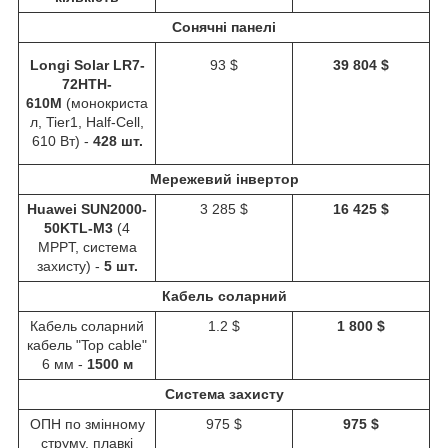
Сонячні панелі
Longi Solar LR7-
93 $
39 804 $
72HTH-
610M
(монокриста
л, Tier1, Half-Cell,
610 Вт) -
428 шт.
Мережевий інвертор
Huawei SUN2000-
3 285 $
16 425 $
50KTL-M3
(4
MPPT, система
захисту) -
5 шт.
Кабель соларний
Кабель соларний
1.2 $
1 800 $
кабель "Top cable"
6 мм -
1500 м
Система захисту
ОПН по змінному
975 $
975 $
струму, плавкі