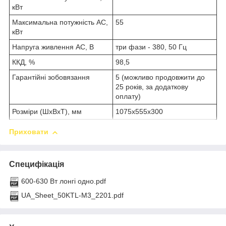
кВт
Максимальна потужність АС,
55
кВт
Напруга живлення АС, В
три фази - 380, 50 Гц
ККД, %
98,5
Гарантійні зобовязання
5 (можливо продовжити до
25 років, за додаткову
оплату)
Розміри (ШхВхТ), мм
1075х555х300
Приховати
Специфікація
600-630 Вт лонгі одно.pdf
UA_Sheet_50KTL-M3_2201.pdf