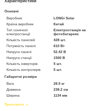
Характеристики
Основні
Виробник
LONGi Solar
Країна виробник
Китай
Тип сонячної
Електростанція на
електростанції
фотобатареях
Кількість панелей
428 шт.
Потужність панелі
610 Вт
Напруга панелі
52.42 В
Напруга станції
1500 В
Кількість інверторів
5 шт.
Кількість контролерів
5 шт.
Габаритні розміри
Вага
28.5 кг
Довжина
238.2 см
Ширина
1134 мм
Приховати