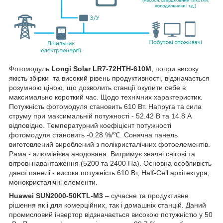
Фотомодуль
Longi Solar
LR7-72HTH-610M
, попри високу
якість збірки та високий рівень продуктивності, відзначається
розумною ціною, що дозволить станції окупити себе в
максимально короткий час. Щодо технічних характеристик.
Потужність фотомодуля становить 610 Вт. Напруга та сила
струму при максимальній потужності - 52.42 В та 14.8 А
відповідно. Температурний коефіцієнт потужності
фотомодуля становить -0.28 %/℃. Сонячна панель
виготовлений вироблений з полікристалічних фотоелементів.
Рама - алюмінієва анодована. Витримує значні снігові та
вітрові навантаження (5200 та 2400 Па). Основна особливість
даної панелі - висока потужність 610 Вт, Half-Cell архітектура,
монокристалічні елементи.
Huawei SUN2000-50KTL-M3
– сучасне та продуктивне
рішення як і для комерційних, так і домашніх станцій. Даний
промисловий інвертор відзначається високою потужністю у 50