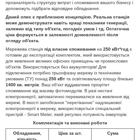
проаналізують структуру витрат і споживання вашого бізнесу і
допоможуть підібрати відповідне обладнання.
Даний опис є приблизною концепцією. Реальна станція
може демонструвати навіть кращі показники генерації,
залежно від типу об'єкта, погодніх умов і тд. Остаточна
ціна формується в залежності домовленості після
огляду об'єкта.
Мережева станція
під власне споживання
на
250 кВт*год
є
готовим до експлуатації комплектом, який використовується
для живлення великих офісних приміщень чи промислових
об'єктів. Використовується без акумуляторів! Для
підключення потрібно трьохфазну мережу із технічними
умовами (ТУ) понад
250 кВт
та освітлювальну площу близько
1400 кв. метрів
. Ваш об'єкт віддаватиме пріорітет
споживанню від масиву фотомодулів. В разі нестачі
електроенергії, автоматично перемикатися на живлення від
мережі. В якості запобігання "перетіканню" надлишкової
електроенергії в мережу, використовується спеціальний
пристрій - Smart Meter, який регулює потужність інверторів.
Комплектація та виконані роботи
Обладнання,
Ціна за шт.
Сума
кількість