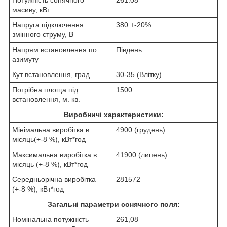
Потужність сонячного
261.08
масиву, кВт
Напруга підключення
380 +-20%
змінного струму, В
Напрям встановлення по
Південь
азимуту
Кут встановлення, град
30-35 (Влітку)
Потрібна площа під
1500
встановлення, м. кв.
Виробничі характеристики:
Мінімальна виробітка в
4900 (грудень)
місяць(+-8 %), кВт*год
Максимальна виробітка в
41900 (липень)
місяць (+-8 %), кВт*год
Середньорічна виробітка
281572
(+-8 %), кВт*год
Загальні параметри сонячного поля:
Номінальна потужність
261,08