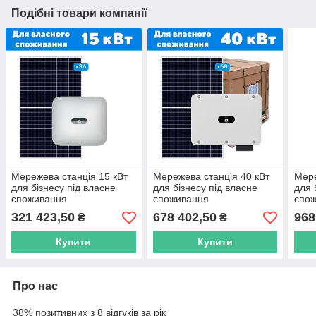
Подібні товари компанії
Мережева станція 15 кВт
Мережева станція 40 кВт
Мере
для бізнесу під власне
для бізнесу під власне
для 
споживання
споживання
спо
321 423,50
678 402,50
968
₴
₴
Купити
Купити
Про нас
38% позитивних з 8 відгуків за рік