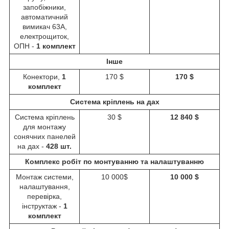
запобіжники,
автоматичний
вимикач 63А,
електрощиток,
ОПН -
1
комплект
Інше
Конектори,
1
170 $
170 $
комплект
Система кріплень на дах
Система кріплень
30 $
12 840 $
для монтажу
сонячних панелей
на дах -
428 шт.
Комплекс робіт по монтуванню та налаштуванню
Монтаж системи,
10 000$
10 000 $
налаштування,
перевірка,
інструктаж -
1
комплект