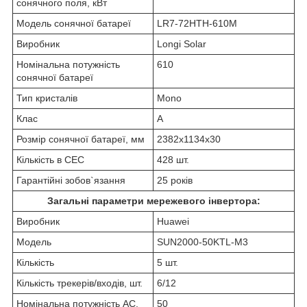
сонячного поля, кВт
Модель сонячної батареї
LR7-72HTH-610M
Виробник
Longi Solar
Номінальна потужність
610
сонячної батареї
Тип кристалів
Mono
Клас
A
Розмір сонячної батареї, мм
2382х1134х30
Кількість в СЕС
428 шт.
Гарантійні зобов`язання
25 років
Загальні параметри мережевого інвертора:
Виробник
Huawei
Модель
SUN2000-50KTL-M3
Кількість
5 шт.
Кількість трекерів/входів, шт.
6/12
Номінальна потужність АС,
50