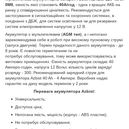
0M6
, ємність якої становить
40А/год
- одна з кращих АКБ на
ринку у співвідношенні ціна/якість. Рекомендується для
застосування в сигналізаційних та охоронних системах, в
поєднанні з ДБЖ, для систем освітлення чи для резервних
систем електроживлення напругою у 12 В.
Акумулятор є мультигелевим (
AGM тип
), а і непогано
зарекомендував себе в роботі при високому пусковому струмі
(запуск двигунів). Термін придатності даного акумулятора - до
8 років. Є повністю герметичним та не
потребує обслуговування, тому може використовуватись в
житлових приміщеннях. Ємність акумулятора складає 40
Амперо-годин, напруга 12 Вольт, кількість циклів заряду/
розряду - 300. Рекомендований зарядний струм для
акумулятора Azbist 40 Ah - 4 Ампери. Виробник надає
гарантію на дану модель терміном у 2 роки.
Переваги акумулятора Azbist:
Універсальність;
Доступна ціна;
Непогана якість, міцність (корпус - ABS пластик);
Не потребує обслуговування;