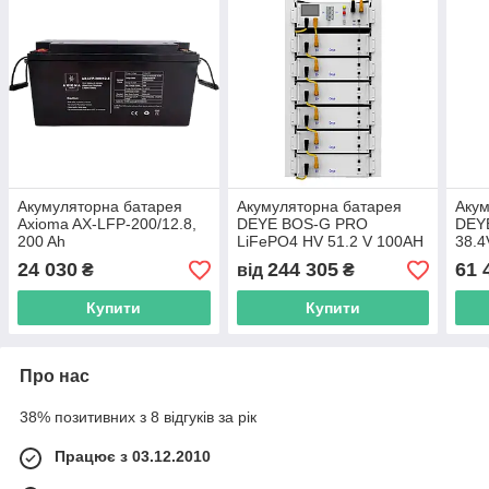
Акумуляторна батарея
Акумуляторна батарея
Акум
Axioma AX-LFP-200/12.8,
DEYE BOS-G PRO
DEY
200 Ah
LiFePO4 HV 51.2 V 100AH
38.4
5.12 kWh | високовольтова
24 030
244 305
61 
₴
від
₴
збірка
Купити
Купити
Про нас
38% позитивних з 8 відгуків за рік
Працює з 03.12.2010