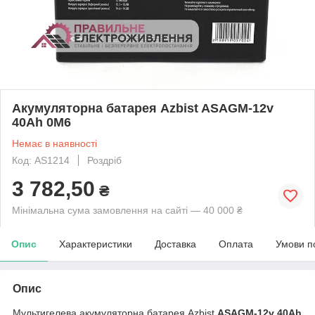
Акумуляторна батарея Azbist ASAGM-12v
40Ah 0M6
Немає в наявності
Код: AS1214
Роздріб
3 782,50
₴
Мінімальна сума замовлення на сайті — 40 000 ₴
Опис
Характеристики
Доставка
Оплата
Умови п
Опис
Мультигелева акумуляторна батарея Azbist
ASAGM-12v 40Ah