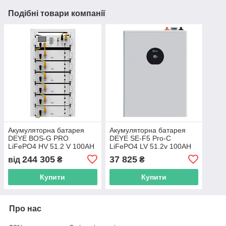
Подібні товари компанії
Акумуляторна батарея
Акумуляторна батарея
DEYE BOS-G PRO
DEYE SE-F5 Pro-C
LiFePO4 HV 51.2 V 100AH
LiFePO4 LV 51.2v 100AH
5.12 kWh | високовольтова
5.12kWh
244 305
37 825
від
₴
₴
збірка
Купити
Купити
Про нас