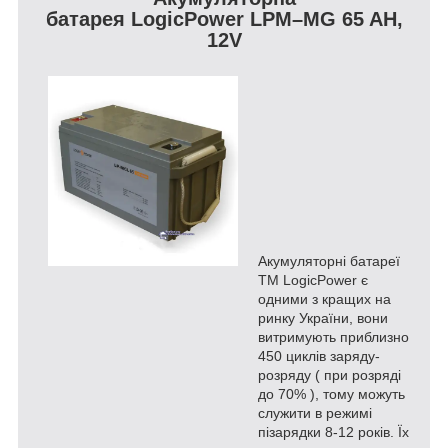
батарея LogicPower LPM–MG 65 AH,
12V
Акумуляторні батареї
ТМ LogicPower є
одними з кращих на
ринку України, вони
витримують приблизно
450 циклів заряду-
розряду ( при розряді
до 70% ), тому можуть
служити в режимі
пізарядки 8-12 років. Їх