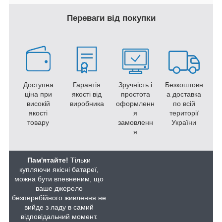
Переваги від покупки
Доступна
Гарантія
Зручність і
Безкоштовн
ціна при
якості від
простота
а доставка
високій
виробника
оформленн
по всій
якості
я
території
товару
замовленн
України
я
Пам'ятайте!
Тільки
купляючи якісні батареї,
можна бути впевненим, що
ваше джерело
безперебійного живлення не
вийде з ладу в самий
відповідальний момент.