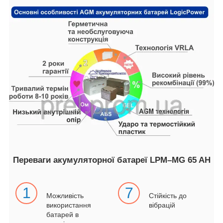
Переваги акумуляторної батареї LPM–MG 65 AH
1
7
Можливість
Стійкість до
використання
вібрацій
батарей в