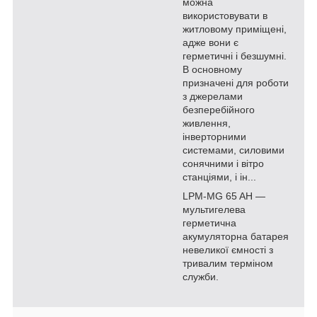
можна
використовувати в
житловому приміщені,
адже вони є
герметичні і безшумні.
В основному
призначені для роботи
з джерелами
безперебійного
живлення,
інверторними
системами, силовими
сонячними і вітро
станціями, і ін...
LPM-MG 65 AH ―
мультигелева
герметична
акумуляторна батарея
невеликої ємності з
тривалим терміном
служби.