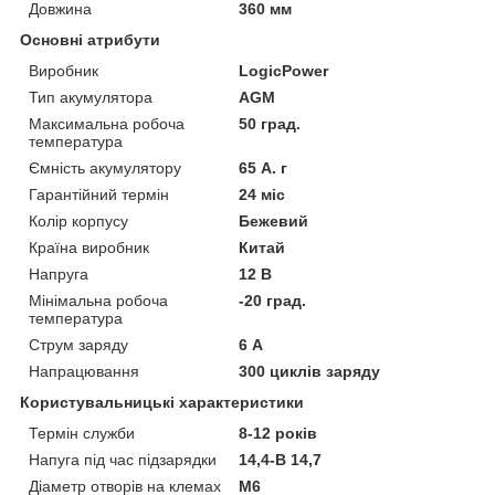
Довжина
360 мм
Основні атрибути
Виробник
LogicPower
Тип акумулятора
AGM
Максимальна робоча
50 град.
температура
Ємність акумулятору
65 А. г
Гарантійний термін
24 міс
Колір корпусу
Бежевий
Країна виробник
Китай
Напруга
12 В
Мінімальна робоча
-20 град.
температура
Струм заряду
6 А
Напрацювання
300 циклів заряду
Користувальницькі характеристики
Термін служби
8-12 років
Напуга під час підзарядки
14,4-В 14,7
Діаметр отворів на клемах
M6