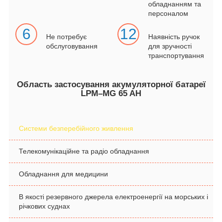
обладнанням та
персоналом
6
12
Не потребує
Наявність ручок
обслуговування
для зручності
транспортування
Область застосування акумуляторної батареї
LPM–MG 65 AH
Системи безперебійного живлення
Телекомунікаційне та радіо обладнання
Обладнання для медицини
В якості резервного джерела електроенергії на морських і
річкових суднах