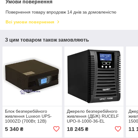
Умови повернення
Повернення товару впродовж 14 днів за домовленістю
Всі умови повернення
З цим товаром також замовляють
Блок безперебійного
Джерело безперебійного
Джер
живлення Luxeon UPS-
живлення (ДБЖ) RUCELF
живл
1000ZD (700Вт, 12В)
UPO-II-1000-36-EL
1500
5 340
18 245
11 
₴
₴