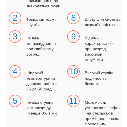
приміщеннях, де
знаходяться люди
2
8
Тривалий термін
Внутрішня система
служби
рекомбінації газів
3
9
Низьке
Відмінні
тепловиділення
характеристики
при глибокому
при розряді
розряді
високими
струмами
4
10
Широкий
Високий ступінь
температурний
надійності і
діапазон роботи ―
безпеки
35 до 50 град
5
11
Низька ступінь
Можливість
саморозряду
установки в шафах
(менше 3% в міс)
і на стелажах в
приміщенні разом
з основним