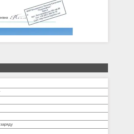
r
 заряду