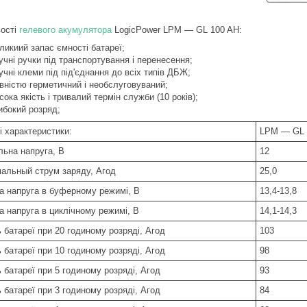
ості
гелевого акумулятора
LogicPower LPM ― GL 100 AH:
ликиий запас ємності батареї;
учні ручки під транспортування і перенесення;
учні клеми під під'єднання до всіх типів ДБЖ;
вністю герметичний і необслуговуваний;
сока якість і тривалий термін служби (10 років);
ибокий розряд;
і характеристики:
LPM ― GL 
льна напруга, В
12
альный струм заряду, Агод
25,0
а напруга в буферному режимі, В
13,4-13,8
а напруга в циклічному режимі, В
14,1-14,3
 батареї при 20 годиному розряді, Агод
103
 батареї при 10 годиному розряді, Агод
98
 батареї при 5 годиному розряді, Агод
93
 батареї при 3 годиному розряді, Агод
84