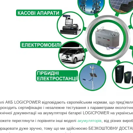
елі АКБ LOGICPOWER відповідають європейським нормам, що пред'являю
проходить сертифікацію і незалежне тестування з параметрами екологічно
ехнічної документації на акумуляторні батареї LOGICPOWER на українській
ожете переглянути і порівняти інші моделі
акумуляторів
, від різних виро
працювати дуже зручно, тому що ми здійснюємо БЕЗКОШТОВНУ ДОСТАВКУ