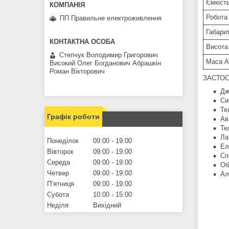
Ємкість
Робота 
ПП Правильне електроживлення
Габарит
Висота
Степчук Володимир Григорович
Маса А
Високий Олег Богданович Абрашкін
Роман Вікторович
ЗАСТОС
Дж
Си
Те
Графік роботи
Ав
Те
Ла
Понеділок
09:00
19:00
Ел
Вівторок
09:00
19:00
Сп
Середа
09:00
19:00
Об
Четвер
09:00
19:00
Ал
Пʼятниця
09:00
19:00
Субота
10:00
15:00
Неділя
Вихідний