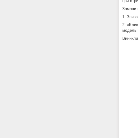
при отр
Замовит
1. Звяз
2. «Кли
модель я
Виникли 