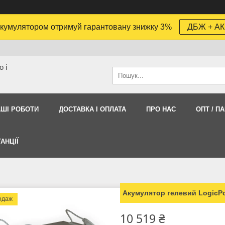
кумулятором отримуй гарантовану знижку 3%
ДБЖ + АК
 і
АШI РОБОТИ
ДОСТАВКА І ОПЛАТА
ПРО НАС
ОПТ / П
АНЦІЇ
Акумулятор гелевий LogicPo
одаж
10 519 ₴