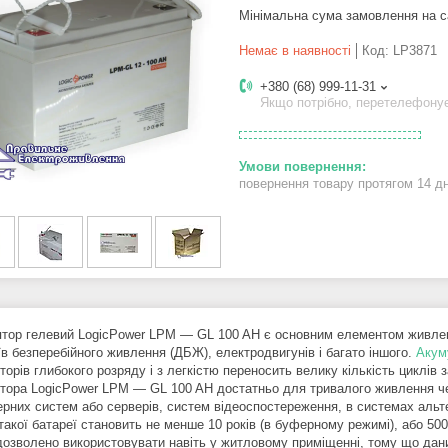
Мінімальна сума замовлення на с
Немає в наявності
Код:
LP3871
+380 (68) 999-11-31
Якщо потрібно, перетелефону
повернення товару протягом 14 д
тор гелевий LogicPower LPM ― GL 100 AH є основним елементом живлен
їв безперебійного живлення (ДБЖ), електродвигунів і багато іншого.
Акум
орів глибокого розряду і з легкістю переносить велику кількість циклів 
тора LogicPower LPM ― GL 100 AH достатньо для тривалого живлення че
ерних систем або серверів, систем відеоспостереження, в системах альте
такої батареї становить не менше 10 років (в буферному режимі), або 5
дозволено використовувати навіть у житловому приміщенні, тому що дан