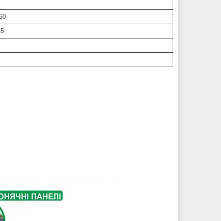
60
35