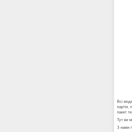
Всі мод
партія, 
пакет т
Тут ви м
З нами 