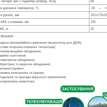
 батареї при 1 годиному розряді, Агод
68
в діапазоні температур, °С
-20 — +
и (д/ш/в), мм
331х173х2
 АКБ з клемами, мм
235
КБ, кг
32
УВАННЯ:
ерела безперебійного живлення (акумулятор для ДБЖ);
стеми охоронно-пожежної сигналізації;
лекомунікаційне обладнання;
арійне освітлення;
леметричне обладнання;
бораторне та медичне обладнання;
ектроінструмент;
оживча електроніка та іграшки;
ладнання та прилади морського призначення;
ьтернативна енергетика