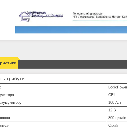
еристики
і атрибути
к
LogicPowe
мулятора
GEL
 акумулятору
100 А. г
12 В
вання
800 циклів
рпусу
Сірий