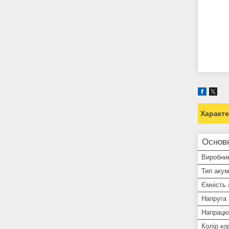
Характ
Основн
Виробни
Тип аку
Ємність
Напруга
Напрацю
Колір ко