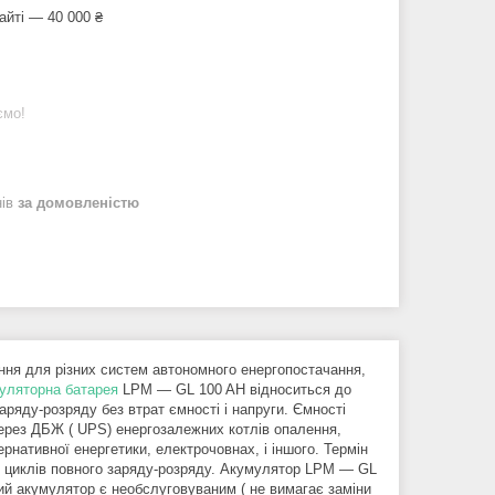
айті — 40 000 ₴
ємо!
нів
за домовленістю
ня для різних систем автономного енергопостачання,
уляторна батарея
LPM ― GL 100 AH відноситься до
заряду-розряду без втрат ємності і напруги. Ємності
рез ДБЖ ( UPS) енергозалежних котлів опалення,
рнативної енергетики, електрочовнах, і іншого. Термін
00 циклів повного заряду-розряду. Акумулятор LPM ― GL
ий акумулятор є необслуговуваним ( не вимагає заміни