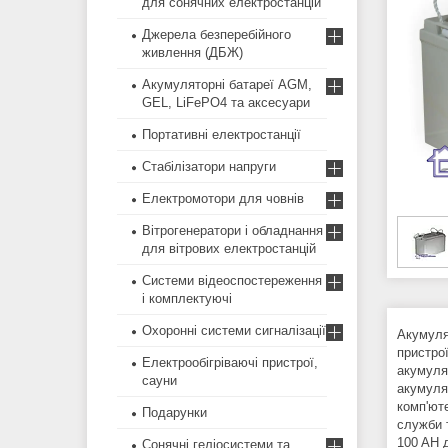
для сонячних електростанцій
Джерела безперебійного
живлення (ДБЖ)
Акумуляторні батареї AGM,
GEL, LiFePO4 та аксесуари
Портативні електростанції
Стабілізатори напруги
Електромотори для човнів
Вітрогенератори і обладнання
для вітрових електростанцій
Системи відеоспостереження
і комплектуючі
Охоронні системи сигналізації
Акумуля
пристро
Електрообігріваючі пристрої,
акумулят
сауни
акумуля
комп'ют
Подарунки
служби 
100 AH 
Сонячні геліосистеми та