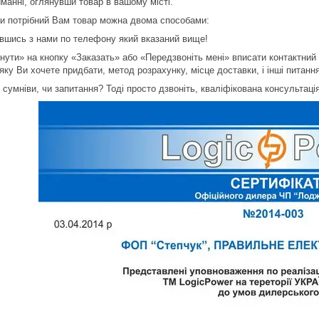
иманні, оглянувши товар в вашому місті.
и потрібний Вам товар можна двома способами:
авшись з нами по телефону який вказаний вище!
кнути» на кнопку «Заказать» або «Передзвоніть мені» вписати контактни
ку Ви хочете придбати, метод розрахунку, місце доставки, і інші питанн
сумніви, чи запитання? Тоді просто дзвоніть, кваліфікована консультація