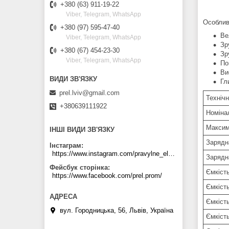
+380 (63) 911-19-22
Viber, Telegram, WhatsApp
Особлив
+380 (97) 595-47-40
Ве
Viber, Telegram, WhatsApp
Зр
+380 (67) 454-23-30
Зр
Viber, Telegram, WhatsApp
По
Ви
Гл
prel.lviv@gmail.com
Технічн
+380639111922
Номіна
Максим
ІНШІ ВИДИ ЗВ'ЯЗКУ
Зарядн
Інстаграм
https://www.instagram.com/pravylne_electrozhyvlennya/
Зарядн
Фейсбук сторінка
Ємкість
https://www.facebook.com/prel.prom/
Ємкість
Ємкість
вул. Городницька, 56, Львів, Україна
Ємкість