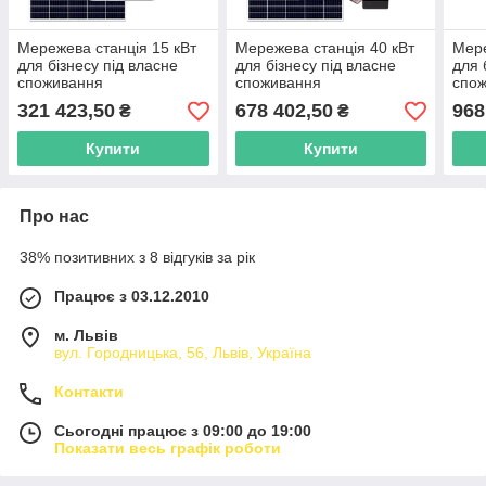
Мережева станція 15 кВт
Мережева станція 40 кВт
Мере
для бізнесу під власне
для бізнесу під власне
для 
споживання
споживання
спо
321 423,50
678 402,50
968
₴
₴
Купити
Купити
Про нас
38% позитивних з 8 відгуків за рік
Працює з 03.12.2010
м. Львів
вул. Городницька, 56, Львів, Україна
Контакти
Сьогодні працює з 09:00 до 19:00
Показати весь графік роботи