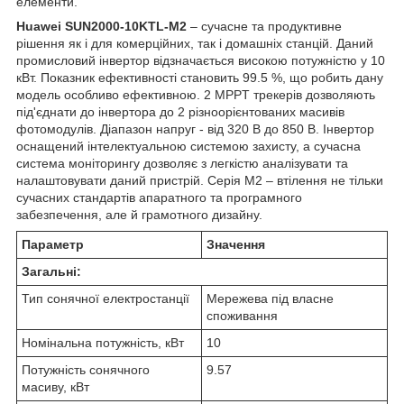
елементи.
Huawei SUN2000-10KTL-M2
– сучасне та продуктивне
рішення як і для комерційних, так і домашніх станцій. Даний
промисловий інвертор відзначається високою потужністю у 10
кВт. Показник ефективності становить 99.5 %, що робить дану
модель особливо ефективною. 2 MPPT трекерів дозволяють
під'єднати до інвертора до 2 різноорієнтованих масивів
фотомодулів. Діапазон напруг - від 320 В до 850 В. Інвертор
оснащений інтелектуальною системою захисту, а сучасна
система моніторингу дозволяє з легкістю аналізувати та
налаштовувати даний пристрій. Серія M2 – втілення не тільки
сучасних стандартів апаратного та програмного
забезпечення, але й грамотного дизайну.
Параметр
Значення
Загальні:
Тип сонячної електростанції
Мережева під власне
споживання
Номінальна потужність, кВт
10
Потужність сонячного
9.57
масиву, кВт