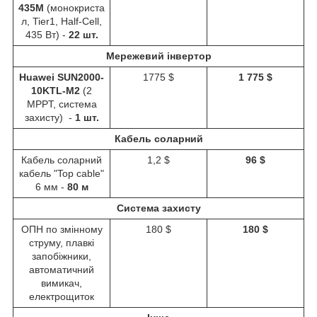
435M
(монокриста
л, Tier1, Half-Cell,
435 Вт) -
22 шт.
Мережевий інвертор
Huawei SUN2000-
1775 $
1 775 $
10KTL-M2
(2
MPPT, система
захисту) -
1 шт.
Кабель соларний
Кабель соларний
1,2 $
96 $
кабель "Top cable"
6 мм -
80 м
Система захисту
ОПН по змінному
180 $
180 $
струму, плавкі
запобіжники,
автоматичний
вимикач,
електрощиток