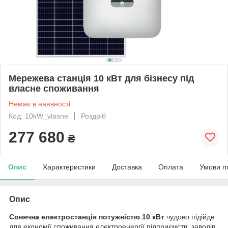
Мережева станція 10 кВт для бізнесу під
власне споживання
Немає в наявності
Код: 10kW_vlasne
Роздріб
277 680
₴
Опис
Характеристики
Доставка
Оплата
Умови п
Опис
Сонячна електростанція потужністю 10 кВт
чудово підійде
для економії споживання електроенергії підприємств, заводів,