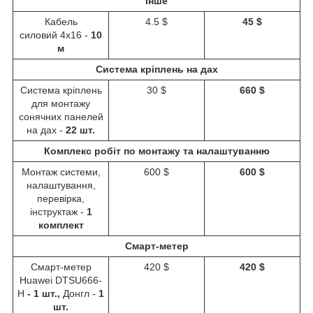
Інше
Кабель
4.5 $
45 $
силовий 4х16 -
10
м
Система кріплень на дах
Система кріплень
30 $
660 $
для монтажу
сонячних панелей
на дах -
22 шт.
Комплекс робіт по монтажу та налаштуванню
Монтаж системи,
600 $
600 $
налаштування,
перевірка,
інструктаж -
1
комплект
Смарт-метер
Смарт-метер
420 $
420 $
Huawei DTSU666-
H
- 1 шт.,
Донгл -
1
шт.