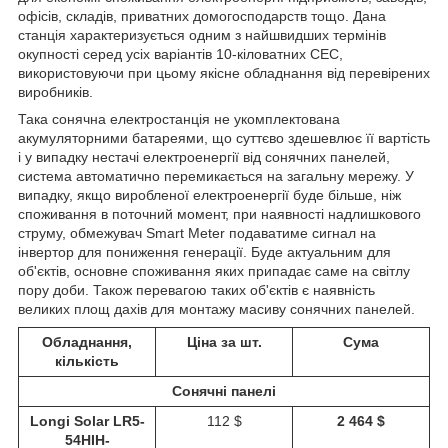
офісів, складів, приватних домогосподарств тощо. Дана
станція характеризується одним з найшвидших термінів
окупності серед усіх варіантів 10-кіловатних СЕС,
використовуючи при цьому якісне обладнання від перевірених
виробників.
Така сонячна електростанція не укомплектована
акумуляторними батареями, що суттєво здешевлює її вартість
і у випадку нестачі електроенергії від сонячних панелей,
система автоматично перемикається на загальну мережу. У
випадку, якщо виробленої електроенергії буде більше, ніж
споживання в поточний момент, при наявності надлишкового
струму, обмежувач Smart Meter подаватиме сигнал на
інвертор для пониження генерації. Буде актуальним для
об'єктів, основне споживання яких припадає саме на світлу
пору доби. Також перевагою таких об'єктів є наявність
великих площ дахів для монтажу масиву сонячних панелей.
Обладнання,
Ціна за шт.
Сума
кількість
Сонячні панелі
Longi Solar LR5-
112 $
2 464 $
54HIH-