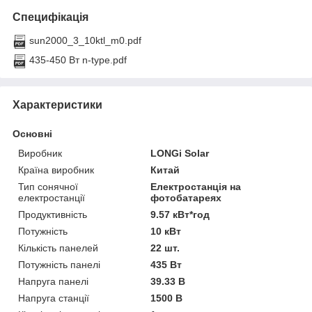
Специфікація
sun2000_3_10ktl_m0.pdf
435-450 Вт n-type.pdf
Характеристики
Основні
Виробник
LONGi Solar
Країна виробник
Китай
Тип сонячної
Електростанція на
електростанції
фотобатареях
Продуктивність
9.57 кВт*год
Потужність
10 кВт
Кількість панелей
22 шт.
Потужність панелі
435 Вт
Напруга панелі
39.33 В
Напруга станції
1500 В