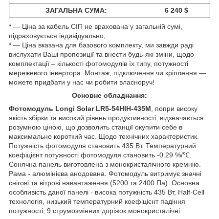
ЗАГАЛЬНА СУМА:
6 240 $
* ― Ціна за кабель СІП не врахована у загальній сумі,
підраховується індивідуально;
* ― Ціна вказана для базового комплекту, ми завжди раді
вислухати Ваші пропозиції та внести будь-які зміни, щодо
комплектації – кількості фотомодулів їх типу, потужності
мережевого інвертора. Монтаж, підключення чи кріплення ―
можете придбати у нас чи робити власноруч!
Основне обладнання:
Фотомодуль Longi Solar LR5-54HIH-435M
, попри високу
якість збірки та високий рівень продуктивності, відзначається
розумною ціною, що дозволить станції окупити себе в
максимально короткий час. Щодо технічних характеристик.
Потужність фотомодуля становить 435 Вт. Температурний
коефіцієнт потужності фотомодуля становить -0.29 %/℃.
Сонячна панель виготовлена з монокристалічного кремнію.
Рама - алюмінієва анодована. Фотомодуль витримує значні
снігові та вітрові навантаження (5200 та 2400 Па). Основна
особливість даної панелі - висока потужність 435 Вт, Half-Cell
технологія, низький температурний коефіцієнт падіння
потужності, 9 струмозмінних доріжок монокристалічні