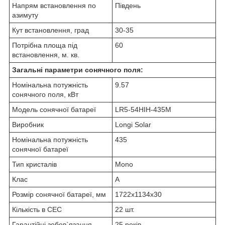
Напрям встановлення по
Південь
азимуту
Кут встановлення, град
30-35
Потрібна площа під
60
встановлення, м. кв.
Загальні параметри сонячного поля:
Номінальна потужність
9.57
сонячного поля, кВт
Модель сонячної батареї
LR5-54HIH-435M
Виробник
Longi Solar
Номінальна потужність
435
сонячної батареї
Тип кристалів
Mono
Клас
A
Розмір сонячної батареї, мм
1722х1134х30
Кількість в СЕС
22 шт.
Гарантійні зобов`язання
25 років