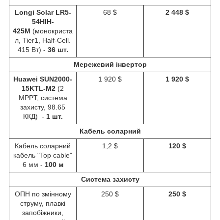
Longi Solar LR5-
68 $
2 448 $
54HIH-
425M
(монокриста
л, Tier1, Half-Cell.
415 Вт) -
36 шт.
Мережевий інвертор
Huawei SUN2000-
1 920 $
1 920 $
15KTL-M2
(2
MPPT, система
захисту, 98.65
ККД) -
1 шт.
Кабель соларний
Кабель соларний
1,2 $
120 $
кабель "Top cable"
6 мм -
100 м
Система захисту
ОПН по змінному
250 $
250 $
струму, плавкі
запобіжники,