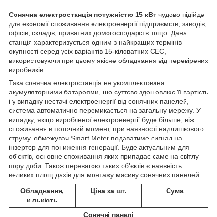
Сонячна електростанція потужністю 15 кВт
чудово підійде
для економії споживання електроенергії підприємств, заводів,
офісів, складів, приватних домогосподарств тощо. Дана
станція характеризується одним з найкращих термінів
окупності серед усіх варіантів 15-кіловатних СЕС,
використовуючи при цьому якісне обладнання від перевірених
виробників.
Така сонячна електростанція не укомплектована
акумуляторними батареями, що суттєво здешевлює її вартість
і у випадку нестачі електроенергії від сонячних панелей,
система автоматично перемикається на загальну мережу. У
випадку, якщо виробленої електроенергії буде більше, ніж
споживання в поточний момент, при наявності надлишкового
струму, обмежувач Smart Meter подаватиме сигнал на
інвертор для пониження генерації. Буде актуальним для
об'єктів, основне споживання яких припадає саме на світлу
пору доби. Також перевагою таких об'єктів є наявність
великих площ дахів для монтажу масиву сонячних панелей.
Обладнання,
Ціна за шт.
Сума
кількість
Сонячні панелі