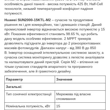
особливість даної панелі - висока потужність 425 Вт, Half-Cell
технологія, низький температурний коефіцієнт падіння
потужності.
Huawei SUN2000-15KTL-M2
– сучасне та продуктивне
рішення як і для комерційних, так і домашніх станцій. Даний
промисловий інвертор відзначається високою потужністю у 15
кВт. Показник ефективності становить 98.65 %, що робить
дану модель особливо ефективною. 2 MPPT трекерів
дозволяють під'єднати до інвертора до 2 різноорієнтованих
масивів фотомодулів. Діапазон напруг - від 380 В до 850
В. Інвертор оснащений інтелектуальною системою захисту, а
сучасна система моніторингу дозволяє з легкістю аналізувати
та налаштовувати даний пристрій. Серія M2 – втілення не
тільки сучасних стандартів апаратного та програмного
забезпечення, але й грамотного дизайну.
Параметр
Значення
Загальні:
Тип сонячної електростанції
Мережева під власне
споживання
Номінальна потужність, кВт
15