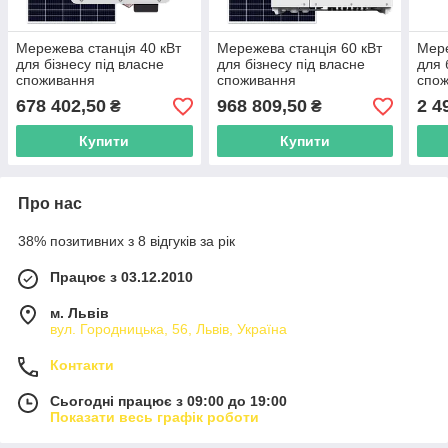
Мережева станція 40 кВт
Мережева станція 60 кВт
Мере
для бізнесу під власне
для бізнесу під власне
для 
споживання
споживання
спо
678 402,50
968 809,50
2 4
₴
₴
Купити
Купити
Про нас
38% позитивних з 8 відгуків за рік
Працює з 03.12.2010
м. Львів
вул. Городницька, 56, Львів, Україна
Контакти
Сьогодні працює з 09:00 до 19:00
Показати весь графік роботи