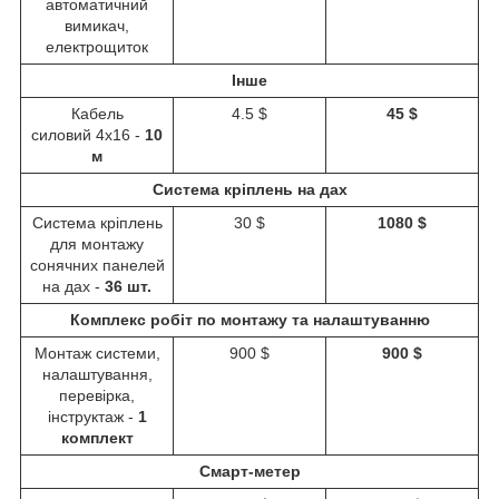
автоматичний
вимикач,
електрощиток
Інше
Кабель
4.5 $
45 $
силовий 4х16 -
10
м
Система кріплень на дах
Система кріплень
30 $
1080 $
для монтажу
сонячних панелей
на дах -
36
шт.
Комплекс робіт по монтажу та налаштуванню
Монтаж системи,
900 $
900 $
налаштування,
перевірка,
інструктаж -
1
комплект
Смарт-метер