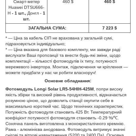
Смарт-метер
460 $
460 $
Huawei DTSU666-
H
- 1 шт.,
Донгл -
1
шт.
ЗАГАЛЬНА СУМА:
7 223 $
* ― Ціна за кабель СІП не врахована у загальній сумі,
підраховується індивідуально;
* ― Ціна вказана для базового комплекту, ми завжди раді
вислухати Ваші пропозиції та внести будь-які зміни, щодо
комплектації – кількості фотомодулів їх типу, потужності
мережевого інвертора. Монтаж, підключення чи кріплення ―
можете придбати у нас чи робити власноруч!
Основне обладнання:
Фотомодуль
Longi Solar LR5-54HIH-425M
, попри високу
якість збірки та високий рівень продуктивності, відзначається
розумною ціною, що дозволить станції окупити себе в
максимально короткий час. Щодо технічних характеристик.
Потужність фотомодуля становить 425 Вт. Температурний
коефіцієнт потужності фотомодуля становить -0.29 %/℃.
Сонячна панель виготовлена з монокристалічного кремнію.
Рама - алюмінієва анодована. Фотомодуль витримує значні
снігові та вітрові навантаження (5200 та 2400 Па). Основна