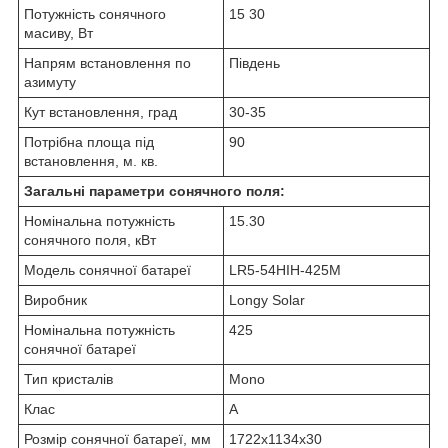
Потужність сонячного
15 30
масиву, Вт
Напрям встановлення по
Південь
азимуту
Кут встановлення, град
30-35
Потрібна площа під
90
встановлення, м. кв.
Загальні параметри сонячного поля:
Номінальна потужність
15.30
сонячного поля, кВт
Модель сонячної батареї
LR5-54HIH-425M
Виробник
Longy Solar
Номінальна потужність
425
сонячної батареї
Тип кристалів
Mono
Клас
A
Розмір сонячної батареї, мм
1722x1134x30