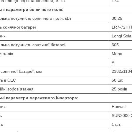
на площа під встановлення, м. кв.
174
ьні параметри сонячного поля:
льна потужність сонячного поля, кВт
30.25
 сонячної батареї
LR7-72HТ
ник
Longi Sola
льна потужність сонячної батареї
605
исталів
Mono
A
 сонячної батареї, мм
2382х113
сть в СЕС
50 шт.
ійні зобов`язання
25 років
ьні параметри мережевого інвертора:
ник
Huawei
ь
SUN2000-
ть
1 шт.