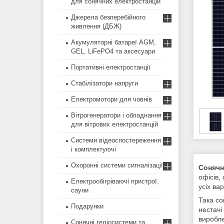
для сонячних електростанцій
Джерела безперебійного
живлення (ДБЖ)
Акумуляторні батареї AGM,
GEL, LiFePO4 та аксесуари
Портативні електростанції
Стабілізатори напруги
Електромотори для човнів
Вітрогенератори і обладнання
для вітрових електростанцій
Системи відеоспостереження
і комплектуючі
Охоронні системи сигналізації
Сонячн
офісів,
Електрообігріваючі пристрої,
усіх ва
сауни
Така со
Подарунки
нестачі
виробле
Сонячні геліосистеми та