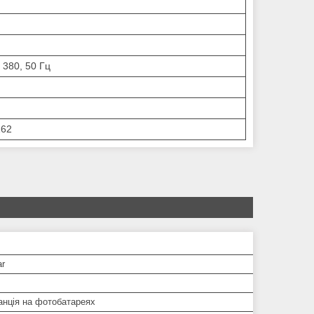
 380, 50 Гц
262
ar
анція на фотобатареях