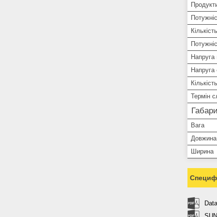
Продукти
Потужні
Кількіст
Потужніс
Напруга 
Напруга 
Кількість
Термін 
Габари
Вага
Довжина
Ширина
Специфі
Dat
SUN