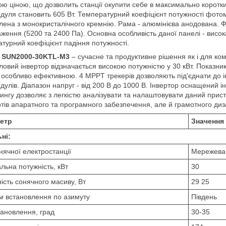
ю ціною, що дозволить станції окупити себе в максимально коротки
уля становить 605 Вт. Температурний коефіцієнт потужності фото
лена з монокристалічного кремнію. Рама - алюмінієва анодована. Фо
ження (5200 та 2400 Па). Основна особливість даної панелі - висока 
турний коефіцієнт падіння потужності.
 SUN2000-30KTL-M3
– сучасне та продуктивне рішення як і для ком
овий інвертор відзначається високою потужністю у 30 кВт. Показни
особливо ефективною. 4 MPPT трекерів дозволяють під'єднати до ін
улів. Діапазон напруг - від 200 В до 1000 В. Інвертор оснащений 
ингу дозволяє з легкістю аналізувати та налаштовувати даний пристр
тів апаратного та програмного забезпечення, але й грамотного диз
етр
Значення
ні:
нячної електростанції
Мережева 
льна потужність, кВт
30
ість сонячного масиву, Вт
29 25
 встановлення по азимуту
Південь
тановлення, град
30-35