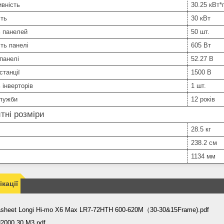
вність
30.25 кВт*
сть
30 кВт
ь панелей
50 шт.
ть панелі
605 Вт
панелі
52.27 В
станції
1500 В
 інверторів
1 шт.
служби
12 років
тні розміри
28.5 кг
238.2 см
1134 мм
кації
asheet Longi Hi-mo X6 Max LR7-72HTH 600-620M（30-30&15Frame).pdf
2000 30 M3.pdf