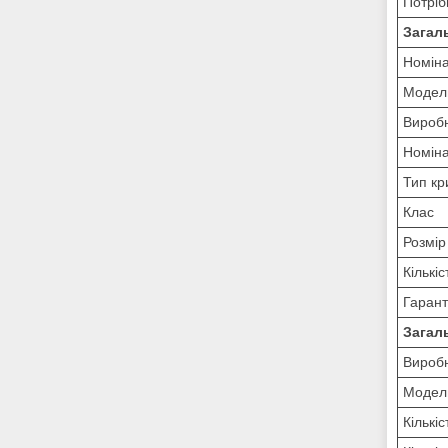
Потріб
Загал
Номіна
Модель
Вироб
Номіна
Тип кр
Клас
Розмір
Кількі
Гарант
Загал
Вироб
Модел
Кількіс