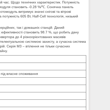
й час. Щодо технічних характеристик. Потужність
модуля становить -0.28 %/℃. Сонячна панель
томодуль витримує значні снігові та вітрові
потужність 605 Вт, Half-Cell технологія, низький
ерційних, так і домашніх станцій. Даний
к ефективності становить 98.7 %, що робить дану
вертора до 4 різноорієнтованих масивів
інтелектуальною системою захисту, а сучасна система
ій. Серія M3 – втілення не тільки сучасних
айну.
під власне споживання