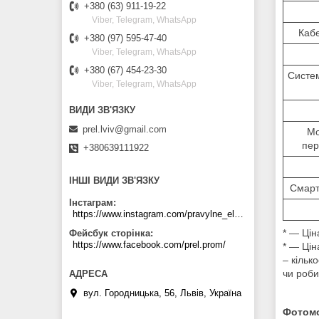
+380 (63) 911-19-22
Viber, Telegram, WhatsApp
Кабе
+380 (97) 595-47-40
Viber, Telegram, WhatsApp
+380 (67) 454-23-30
Систем
Viber, Telegram, WhatsApp
prel.lviv@gmail.com
Мо
пер
+380639111922
ІНШІ ВИДИ ЗВ'ЯЗКУ
Смарт
Інстаграм
https://www.instagram.com/pravylne_electrozhyvlennya/
* ― Цін
Фейсбук сторінка
https://www.facebook.com/prel.prom/
* ― Цін
– кільк
чи роби
вул. Городницька, 56, Львів, Україна
Фотомо