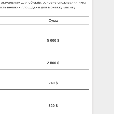
 актуальним для об'єктів, основне споживання яких
ність великих площ дахів для монтажу масиву
Сума
5 000 $
р
2 500 $
240 $
320 $