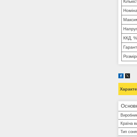
Кількіс
Номіна
Максим
Напруг
ККД, %
Гарант
Розмір
Характ
Основ
Виробни
Країна в
Тип соня