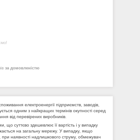
ємо!
нів
за домовленістю
споживання електроенергії підприємств, заводів,
ується одним з найкращих термінів окупності серед
ання від перевірених виробників.
 що суттєво здешевлює її вартість і у випадку
кається на загальну мережу. У випадку, якщо
, при наявності надлишкового струму, обмежувач