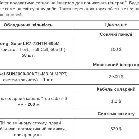
eter подаватиме сигнал на інвертор для пониження генерації. Буде
є саме на світлу пору доби. Також перевагою таких об'єктів є наяв
их панелей.
Обладнання, кількість
Ціна за шт.
Сонячні панелі
ongi Solar LR7-72HTH-605M
кристал, Tier1, Half-Cell, 605 Вт) -
100 $
50 шт.
Мережевий інверто
ei SUN2000-30KTL-M3
(4 MPPT,
2 500 $
система захисту) -
1 шт.
Кабель соларний
ль соларний кабель "Top cable" 6
1,2 $
мм -
200 м
Система захисту
Н по змінному струму, плавкі
біжники, автоматичний вимикач,
320 $
електрощиток