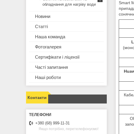
Smart M
обладнання для нагріву води
припада
сонячн
Новини
Статті
Наша команда
L
Фотогалерея
(моно
Сертифікати і ліцензії
Часті запитання
Huaw
Наші роботи
Кабе
Контакти
ОП
+380 (68) 999-11-31
запо
Якщо потрібно, перетелефонуємо!