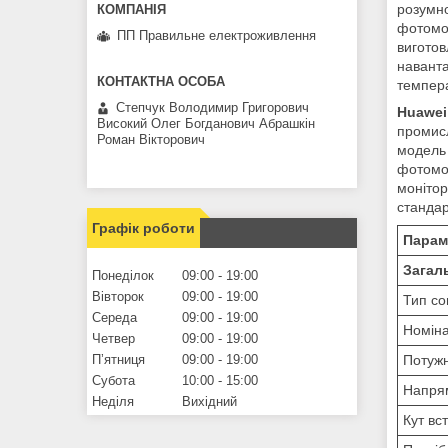
розумно
фотомод
ПП Правильне електроживлення
виготов
наванта
темпера
Степчук Володимир Григорович
Huawei
Високий Олег Богданович Абрашкін
промисл
Роман Вікторович
модель 
фотомод
монітор
стандар
Графік роботи
Парам
Загаль
Понеділок
09:00
19:00
Вівторок
09:00
19:00
Тип со
Середа
09:00
19:00
Номіна
Четвер
09:00
19:00
Пʼятниця
09:00
19:00
Потужн
Субота
10:00
15:00
Напрям
Неділя
Вихідний
Кут вс