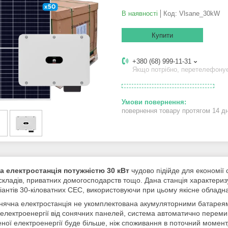
В наявності
Код:
Vlsane_30kW
Купити
+380 (68) 999-11-31
Якщо потрібно, перетелефону
повернення товару протягом 14 д
а електростанція потужністю 30 кВт
чудово підійде для економії 
 складів, приватних домогосподарств тощо. Дана станція характериз
ріантів 30-кіловатних СЕС, використовуючи при цьому якісне обладн
нячна електростанція не укомплектована акумуляторними батареями,
 електроенергії від сонячних панелей, система автоматично переми
ної електроенергії буде більше, ніж споживання в поточний момент