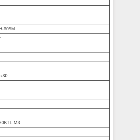
H-605M
r
4х30
30KTL-M3