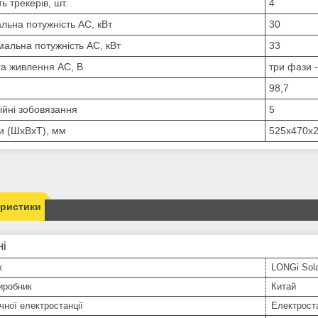
ть трекерів, шт.
4
льна потужність АС, кВт
30
альна потужність АС, кВт
33
а живлення АС, В
три фази -
98,7
ійні зобовязання
5
и (ШхВхТ), мм
525x470x
еристики
ні
к
LONGi Sol
иробник
Китай
чної електростанції
Електрост