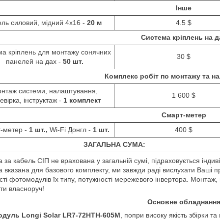
Інше
ль силовий, мідний 4х16 -
20
м
4.5 $
Система кріплень на д
а кріплень для монтажу сонячних
30 $
панелей на дах -
50 шт.
Комплекс робіт по монтажу та 
нтаж системи, налаштування,
1 600 $
евірка, інструктаж -
1 комплект
Смарт-метер
-метер -
1 шт.,
Wi-Fi
Донгл -
1 шт.
400 $
ЗАГАЛЬНА СУМА:
а за кабель СІП не врахована у загальній сумі, підраховується індив
а вказана для базового комплекту, ми завжди раді вислухати Ваші пр
ості фотомодулів їх типу, потужності мережевого інвертора. Монтаж
ти власноруч!
Основне обладнанн
дуль Longi Solar
LR7-72HTH-605M
, попри високу якість збірки т