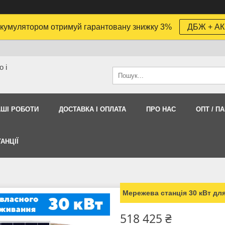
кумулятором отримуй гарантовану знижку 3%
ДБЖ + АК
 і
АШI РОБОТИ
ДОСТАВКА І ОПЛАТА
ПРО НАС
ОПТ / П
АНЦІЇ
Мережева станція 30 кВт для
518 425 ₴