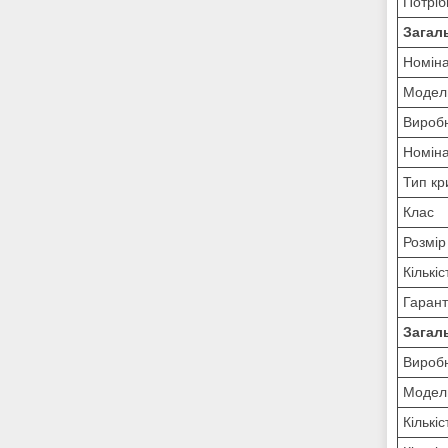
Потріб
Загал
Номіна
Модель
Вироб
Номіна
Тип кр
Клас
Розмір
Кількі
Гарант
Загал
Вироб
Модел
Кількіс