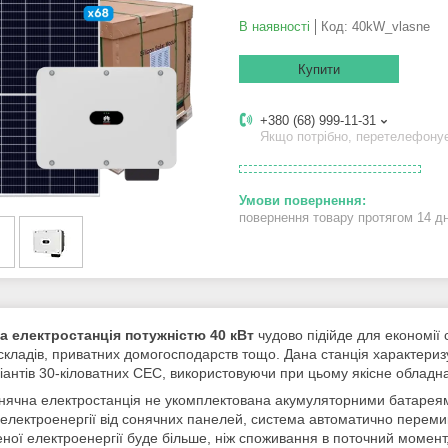
В наявності
Код:
40kW_vlasne
Купити
+380 (68) 999-11-31
Якщо потрібно, перетелефону
повернення товару протягом 14 д
а електростанція потужністю 40 кВт
чудово підійде для економії 
 складів, приватних домогосподарств тощо. Дана станція характериз
ріантів 30-кіловатних СЕС, використовуючи при цьому якісне обладн
нячна електростанція не укомплектована акумуляторними батареями,
 електроенергії від сонячних панелей, система автоматично переми
ної електроенергії буде більше, ніж споживання в поточний момент