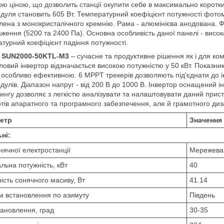
ю ціною, що дозволить станції окупити себе в максимально коротки
уля становить 605 Вт. Температурний коефіцієнт потужності фото
лена з монокристалічного кремнію. Рама - алюмінієва анодована. Фо
ження (5200 та 2400 Па). Основна особливість даної панелі - висока 
турний коефіцієнт падіння потужності.
 SUN2000-50KTL-M3
– сучасне та продуктивне рішення як і для ком
овий інвертор відзначається високою потужністю у 50 кВт. Показни
особливо ефективною. 6 MPPT трекерів дозволяють під'єднати до ін
улів. Діапазон напруг - від 200 В до 1000 В. Інвертор оснащений 
ингу дозволяє з легкістю аналізувати та налаштовувати даний пристр
тів апаратного та програмного забезпечення, але й грамотного диз
етр
Значення
ні:
нячної електростанції
Мережева 
льна потужність, кВт
40
ість сонячного масиву, Вт
41.14
 встановлення по азимуту
Південь
тановлення, град
30-35