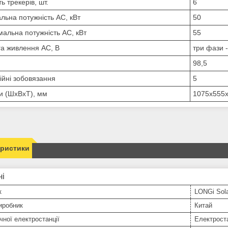
ть трекерів, шт.
6
льна потужність АС, кВт
50
альна потужність АС, кВт
55
а живлення АС, В
три фази -
98,5
ійні зобовязання
5
и (ШхВхТ), мм
1075x555
еристики
ні
к
LONGi Sol
иробник
Китай
чної електростанції
Електрост