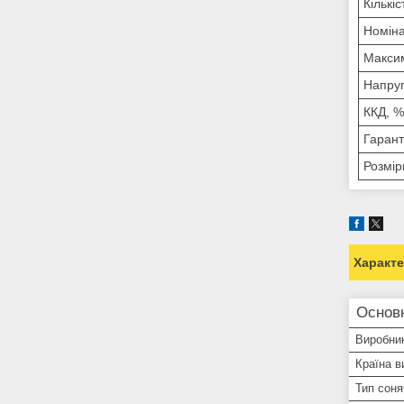
Кількіс
Номіна
Максим
Напруг
ККД, %
Гарант
Розмір
Характ
Основ
Виробни
Країна в
Тип соня