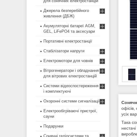
для сонячних електростанцій
Джерела безперебійного
живлення (ДБЖ)
Акумуляторні батареї AGM,
GEL, LiFePO4 та аксесуари
Портативні електростанції
Стабілізатори напруги
Електромотори для човнів
Вітрогенератори і обладнання
для вітрових електростанцій
Системи відеоспостереження
і комплектуючі
Охоронні системи сигналізації
Сонячн
офісів,
Електрообігріваючі пристрої,
усіх ва
сауни
Така со
Подарунки
нестачі
виробле
Сонячні геліосистеми та