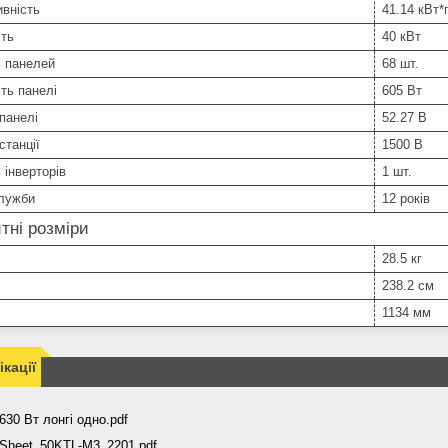
вність
41.14 кВт*
сть
40 кВт
ь панелей
68 шт.
ть панелі
605 Вт
панелі
52.27 В
станції
1500 В
 інверторів
1 шт.
служби
12 років
тні розміри
28.5 кг
238.2 см
1134 мм
кації
630 Вт лонгі одно.pdf
Sheet_50KTL-M3_2201.pdf