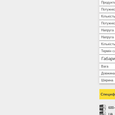
Продукти
Потужні
Кількіст
Потужніс
Напруга 
Напруга 
Кількість
Термін 
Габари
Вага
Довжина
Ширина
Специфі
600-
UA_