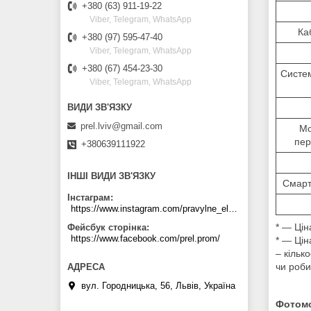
+380 (63) 911-19-22
Viber, Telegram, WhatsApp
Ка
+380 (97) 595-47-40
Viber, Telegram, WhatsApp
+380 (67) 454-23-30
Систем
Viber, Telegram, WhatsApp
prel.lviv@gmail.com
Мо
пер
+380639111922
ІНШІ ВИДИ ЗВ'ЯЗКУ
Смарт
Інстаграм
https://www.instagram.com/pravylne_electrozhyvlennya/
* ― Цін
Фейсбук сторінка
https://www.facebook.com/prel.prom/
* ― Цін
– кільк
чи роби
вул. Городницька, 56, Львів, Україна
Фотомо