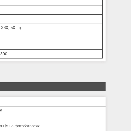
 380, 50 Гц
x300
ar
анція на фотобатареях