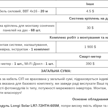
Інше
бель силовий, ВВТ 4х16 -
20
м
4.5 $
Система кріплень на д
а кріплень для монтажу сонячних
30 $
панелей на дах -
68 шт.
Комплекс робіт з монтування та
нтаж системи, налаштування,
1 900 $
евірка, інструктаж -
1 комплект
Смарт-метер
-метер -
1 шт.,
Wi-Fi
Донгл -
1 шт.
390 $
ЗАГАЛЬНА СУМА:
а за кабель СІП не врахована у загальній сумі, підраховується індив
а вказана для базового комплекту, ми завжди раді вислухати Ваші пр
ості фотомодулів їх типу, потужності мережевого інвертора. Монтаж
ти власноруч!
Основне обладнанн
дуль Longi Solar
LR7-72HTH-605M
, попри високу якість збірки т