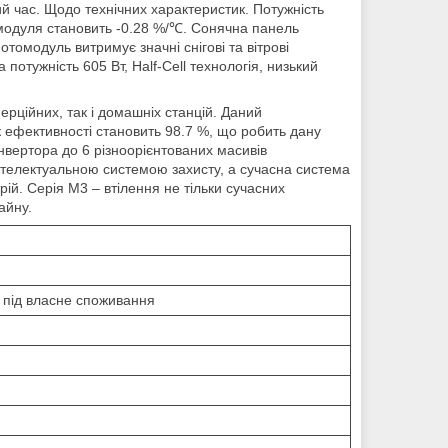
й час. Щодо технічних характеристик. Потужність
модуля становить -0.28 %/℃. Сонячна панель
томодуль витримує значні снігові та вітрові
потужність 605 Вт, Half-Cell технологія, низький
ерційних, так і домашніх станцій. Даний
к ефективності становить 98.7 %, що робить дану
вертора до 6 різноорієнтованих масивів
інтелектуальною системою захисту, а сучасна система
ій. Серія M3 – втілення не тільки сучасних
айну.
під власне споживання