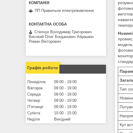
розумно
фотомод
ПП Правильне електроживлення
виготов
наванта
темпера
Степчук Володимир Григорович
Huawei
Високий Олег Богданович Абрашкін
промисл
Роман Вікторович
модель 
фотомод
монітор
стандар
Графік роботи
Парам
Загаль
Понеділок
09:00
19:00
Вівторок
09:00
19:00
Тип со
Середа
09:00
19:00
Номіна
Четвер
09:00
19:00
Пʼятниця
09:00
19:00
Потужн
Субота
10:00
15:00
Напрям
Неділя
Вихідний
Кут вс