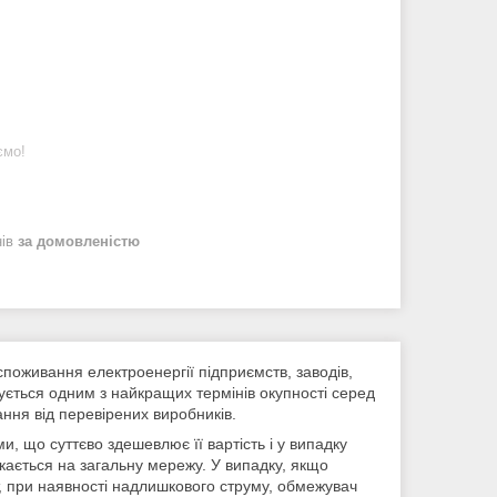
ємо!
нів
за домовленістю
споживання електроенергії підприємств, заводів,
ується одним з найкращих термінів окупності серед
ання від перевірених виробників.
 що суттєво здешевлює її вартість і у випадку
кається на загальну мережу. У випадку, якщо
, при наявності надлишкового струму, обмежувач