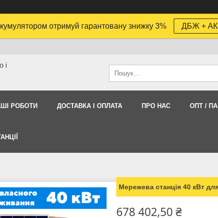
кумулятором отримуй гарантовану знижку 3%
ДБЖ + АК
 і
АШI РОБОТИ
ДОСТАВКА І ОПЛАТА
ПРО НАС
ОПТ / П
АНЦІЇ
Мережева станція 40 кВт для
678 402,50 ₴