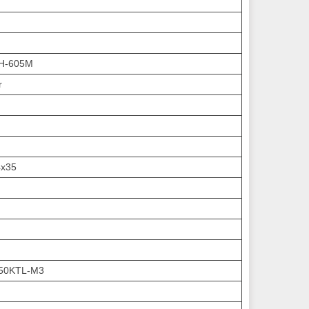
H-605M
r
4х35
50KTL-M3