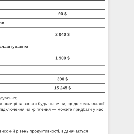
90 $
ах
2 040 $
 налаштуванню
1 900 $
390 $
15 245 $
ідуально;
опозиції та внести будь-які зміни, щодо комплектації
, підключення чи кріплення ― можете придбати у нас
я
а високий рівень продуктивності, відзначається