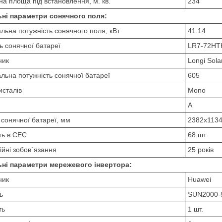
на площа під встановлення, м. кв.
234
ьні параметри сонячного поля:
льна потужність сонячного поля, кВт
41.14
 сонячної батареї
LR7-72HT
ник
Longi Sola
льна потужність сонячної батареї
605
исталів
Mono
A
 сонячної батареї, мм
2382х113
сть в СЕС
68 шт.
ійні зобов`язання
25 років
ьні параметри мережевого інвертора:
ник
Huawei
ь
SUN2000-
ть
1 шт.