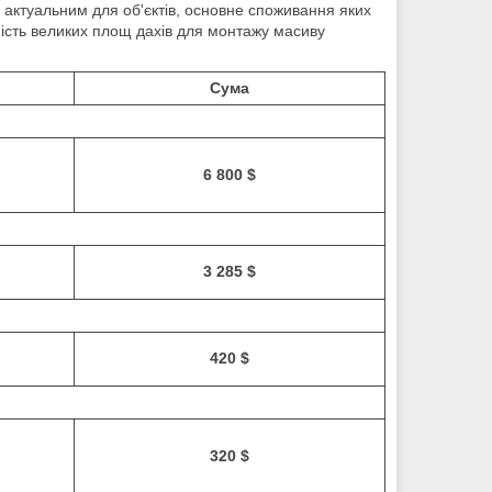
 актуальним для об'єктів, основне споживання яких
ність великих площ дахів для монтажу масиву
Сума
6 800 $
р
3 285 $
420 $
320 $