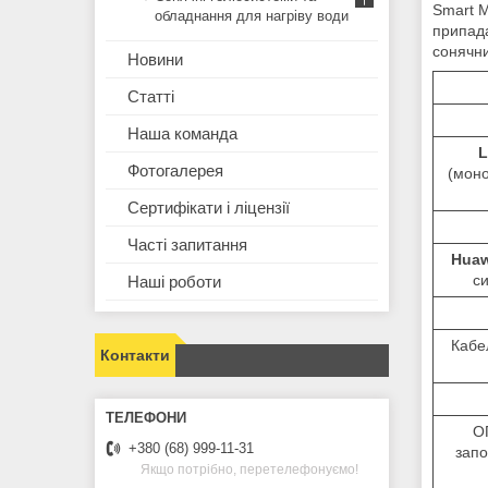
Smart M
обладнання для нагріву води
припада
сонячн
Новини
Статті
Наша команда
L
Фотогалерея
(моно
Сертифікати і ліцензії
Часті запитання
Huaw
си
Наші роботи
Кабе
Контакти
ОП
+380 (68) 999-11-31
запо
Якщо потрібно, перетелефонуємо!