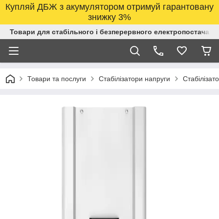
Купляй ДБЖ з акумулятором отримуй гарантовану
знижку 3%
Товари для стабільного і безперервного електропостачанн
Товари та послуги
Стабілізатори напруги
Стабілізат