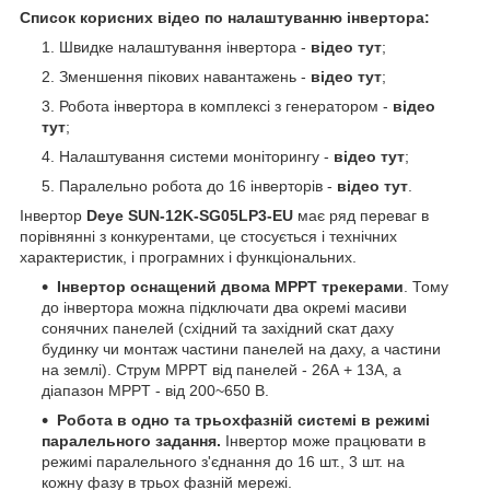
Список корисних відео по налаштуванню інвертора:
Швидке налаштування інвертора -
відео тут
;
Зменшення пікових навантажень -
відео тут
;
Робота інвертора в комплексі з генератором -
відео
тут
;
Налаштування системи моніторингу -
відео тут
;
Паралельно робота до 16 інверторів -
відео тут
.
Інвертор
Deye SUN-12K-SG05LP3-EU
має ряд переваг в
порівнянні з конкурентами, це стосується і технічних
характеристик, і програмних і функціональних.
Інвертор оснащений двома MPPT трекерами
. Тому
до інвертора можна підключати два окремі масиви
сонячних панелей (східний та західний скат даху
будинку чи монтаж частини панелей на даху, а частини
на землі). Струм MPPT від панелей - 26А + 13А, а
діапазон MPPT - від 200~650 В.
Робота в одно та трьохфазній системі в режимі
паралельного задання.
Інвертор може працювати в
режимі паралельного з'єднання до 16 шт., 3 шт. на
кожну фазу в трьох фазній мережі.