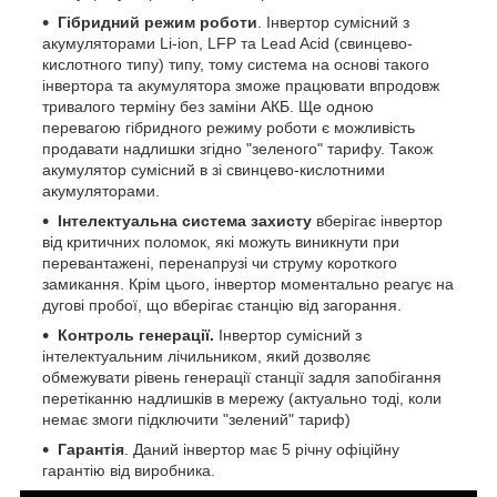
Гібридний режим роботи
. Інвертор сумісний з
акумуляторами Li-ion, LFP та Lead Acid (свинцево-
кислотного типу) типу, тому система на основі такого
інвертора та акумулятора зможе працювати впродовж
тривалого терміну без заміни АКБ. Ще одною
перевагою гібридного режиму роботи є можливість
продавати надлишки згідно "зеленого" тарифу. Також
акумулятор сумісний в зі свинцево-кислотними
акумуляторами.
Інтелектуальна система захисту
вберігає інвертор
від критичних поломок, які можуть виникнути при
перевантажені, перенапрузі чи струму короткого
замикання. Крім цього, інвертор моментально реагує на
дугові пробої, що вберігає станцію від загорання.
Контроль генерації.
Інвертор сумісний з
інтелектуальним лічильником, який дозволяє
обмежувати рівень генерації станції задля запобігання
перетіканню надлишків в мережу (актуально тоді, коли
немає змоги підключити "зелений" тариф)
Гарантія
. Даний інвертор має 5 річну офіційну
гарантію від виробника.