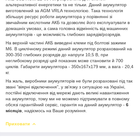
альтернативної енергетики та не тільки. Даний акумулятор
виготовлений за AGM VRLA технологією. Така технологія
збільшує ресурс роботи акумулятора у порівнянні зі
звичайним кислотним АКБ та дозволяє його експлуатувати в
домашніх умовах, а сама головна відмінність від машинних
акумуляторів - це можливість глибоких зарядів/розрядів.
На верхній частині АКБ виведені клеми під болтові зажими
М6. В циклічному режимі даний акумулятор розрахований на
300-350 глибоких розрядів до напруги 10,5 В, при
неглибокому розряді цей показник може становити й 700
циклів. Габарити акумулятора - 350х167х179 мм, а вага - 20,4
кг.
На жаль, виробники акумуляторів не були розраховані під так
звані "віярні відключення", у зв'язку з ситуацією на Україні,
постійні відключення від мережі дають великі навантаження
на акумулятор, тому ми не можемо підтримувати в повному
обсязі гарантійний сервіс, гарантія на даний акумулятор -
6
місяців
, надіємось на Ваше розуміння.
Приховати