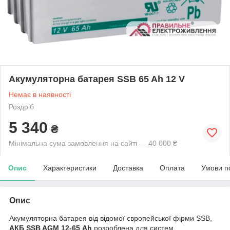
Акумуляторна батарея SSB 65 Ah 12 V
Немає в наявності
Роздріб
5 340
₴
Мінімальна сума замовлення на сайті — 40 000 ₴
Опис
Характеристики
Доставка
Оплата
Умови п
Опис
Акумуляторна батарея від відомої європейської фірми SSB,
АКБ SSB AGM 12-65 Аh
розроблена для систем