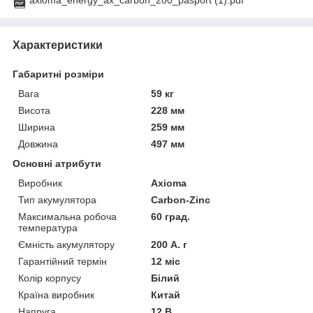
axioma_energy_ax_carbon_200_pasport (1).pdf
Характеристики
Габаритні розміри
Вага
59 кг
Висота
228 мм
Ширина
259 мм
Довжина
497 мм
Основні атрибути
Виробник
Axioma
Тип акумулятора
Carbon-Zinc
Максимальна робоча
60 град.
температура
Ємність акумулятору
200 А. г
Гарантійний термін
12 міс
Колір корпусу
Білий
Країна виробник
Китай
Напруга
12 В