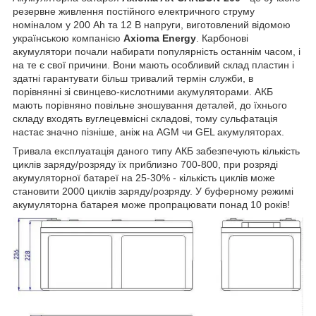
резервне живлення постійного електричного струму
номіналом у 200 Ah та 12 В напруги, виготовлений відомою
українською компанією
Axioma Energy
. Карбонові
акумулятори почали набирати популярність останнім часом, і
на те є свої причини. Вони мають особливий склад пластин і
здатні гарантувати більш тривалий термін служби, в
порівнянні зі свинцево-кислотними акумуляторами. АКБ
мають порівняно повільне зношування деталей, до їхнього
складу входять вуглецевмісні складові, тому сульфатація
настає значно пізніше, аніж на AGM чи GEL акумуляторах.
Тривала експлуатація даного типу АКБ забезпечують кількість
циклів заряду/розряду їх приблизно 700-800, при розряді
акумуляторної батареї на 25-30% - кількість циклів може
становити 2000 циклів заряду/розряду. У буферному режимі
акумуляторна батарея може пропрацювати понад 10 років!