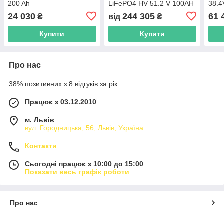
200 Ah
LiFePO4 HV 51.2 V 100AH
38.4
5.12 kWh | високовольтова
24 030
244 305
61 
₴
від
₴
збірка
Купити
Купити
Про нас
38% позитивних з 8 відгуків за рік
Працює з 03.12.2010
м. Львів
вул. Городницька, 56, Львів, Україна
Контакти
Сьогодні працює з 10:00 до 15:00
Показати весь графік роботи
Про нас