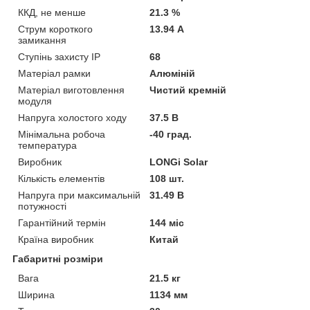
ККД, не менше
21.3 %
Струм короткого
13.94 А
замикання
Ступінь захисту IP
68
Матеріал рамки
Алюміній
Матеріал виготовлення
Чистий кремній
модуля
Напруга холостого ходу
37.5 В
Мінімальна робоча
-40 град.
температура
Виробник
LONGi Solar
Кількість елементів
108 шт.
Напруга при максимальній
31.49 В
потужності
Гарантійний термін
144 міс
Країна виробник
Китай
Габаритні розміри
Вага
21.5 кг
Ширина
1134 мм