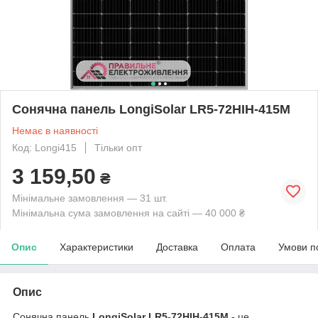
Сонячна панель LongiSolar LR5-72HIH-415M
Немає в наявності
Код: Longi415
Тільки опт
3 159,50
₴
Мінімальне замовлення — 31 шт.
Мінімальна сума замовлення на сайті — 40 000 ₴
Опис
Характеристики
Доставка
Оплата
Умови п
Опис
Сонячна панель
LongiSolar LR5-72HIH-415M
- це