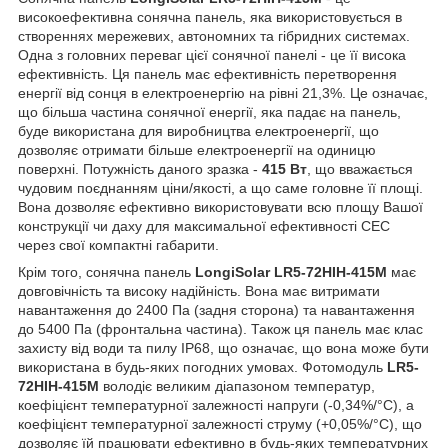
високоефективна сонячна панель, яка використовується в
створеннях мережевих, автономних та гібридних системах.
Одна з головних переваг цієї сонячної панелі - це її висока
ефективність. Ця панель має ефективність перетворення
енергії від сонця в електроенергію на рівні 21,3%. Це означає,
що більша частина сонячної енергії, яка падає на панель,
буде використана для виробництва електроенергії, що
дозволяє отримати більше електроенергії на одиницю
поверхні. Потужність даного зразка -
415 Вт
, що вважається
чудовим поєднанням ціни/якості, а що саме головне її площі.
Вона дозволяє ефективно використовувати всю площу Вашої
конструкції чи даху для максимальної ефективності СЕС
через свої компактні габарити.
Крім того, сонячна панель
LongiSolar LR5-72HIH-415M
має
довговічність та високу надійність. Вона має витримати
навантаження до 2400 Па (задня сторона) та навантаження
до 5400 Па (фронтальна частина). Також ця панель має клас
захисту від води та пилу IP68, що означає, що вона може бути
використана в будь-яких погодних умовах. Фотомодуль
LR5-
72HIH-415М
володіє великим діапазоном температур,
коефіцієнт температурної залежності напруги (-0,34%/°C), а
коефіцієнт температурної залежності струму (+0,05%/°C), що
дозволяє їй працювати ефективно в будь-яких температурних