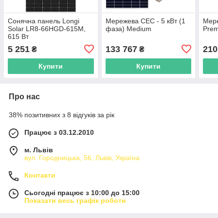
Сонячна панель Longi
Мережева СЕС - 5 кВт (1
Мере
Solar LR8-66HGD-615M,
фаза) Medium
Pre
615 Вт
5 251
133 767
210
₴
₴
Купити
Купити
Про нас
38% позитивних з 8 відгуків за рік
Працює з 03.12.2010
м. Львів
вул. Городницька, 56, Львів, Україна
Контакти
Сьогодні працює з 10:00 до 15:00
Показати весь графік роботи