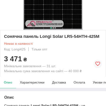
Сонячна панель Longi Solar LR5-54HTH-425M
Немає в наявності
Код: Longi425
Тільки опт
3 471
₴
Мінімальне замовлення — 31 шт.
Мінімальна сума замовлення на сайті — 40 000 ₴
Опис
Характеристики
Доставка
Оплата
Умови п
Опис
Сонячна панель
Longi Solar LR5-54HTH-425M
- це