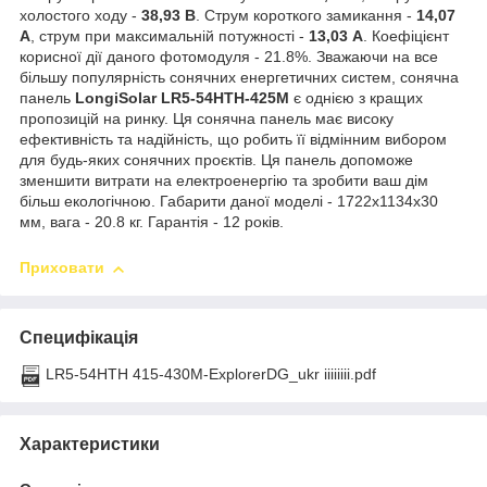
холостого ходу -
38,93 В
. Струм короткого замикання -
14,07
А
, струм при максимальній потужності -
13,03 А
. Коефіцієнт
корисної дії даного фотомодуля - 21.8%.
Зважаючи на все
більшу популярність сонячних енергетичних систем, сонячна
панель
LongiSolar LR5-54HTH-425M
є однією з кращих
пропозицій на ринку. Ця сонячна панель має високу
ефективність та надійність, що робить її відмінним вибором
для будь-яких сонячних проєктів. Ця панель допоможе
зменшити витрати на електроенергію та зробити ваш дім
більш екологічною. Габарити даної моделі - 1722х1134х30
мм, вага - 20.8 кг. Гарантія - 12 років.
Приховати
Специфікація
LR5-54HTH 415-430M-ExplorerDG_ukr іііііііі.pdf
Характеристики