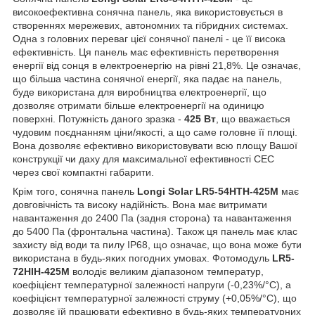
високоефективна сонячна панель, яка використовується в
створеннях мережевих, автономних та гібридних системах.
Одна з головних переваг цієї сонячної панелі - це її висока
ефективність. Ця панель має ефективність перетворення
енергії від сонця в електроенергію на рівні 21,8%. Це означає,
що більша частина сонячної енергії, яка падає на панель,
буде використана для виробництва електроенергії, що
дозволяє отримати більше електроенергії на одиницю
поверхні. Потужність даного зразка -
425 Вт
, що вважається
чудовим поєднанням ціни/якості, а що саме головне її площі.
Вона дозволяє ефективно використовувати всю площу Вашої
конструкції чи даху для максимальної ефективності СЕС
через свої компактні габарити.
Крім того, сонячна панель
Longi Solar LR5-54HTH-425M
має
довговічність та високу надійність. Вона має витримати
навантаження до 2400 Па (задня сторона) та навантаження
до 5400 Па (фронтальна частина). Також ця панель має клас
захисту від води та пилу IP68, що означає, що вона може бути
використана в будь-яких погодних умовах. Фотомодуль
LR5-
72HIH-425М
володіє великим діапазоном температур,
коефіцієнт температурної залежності напруги (-0,23%/°C), а
коефіцієнт температурної залежності струму (+0,05%/°C), що
дозволяє їй працювати ефективно в будь-яких температурних