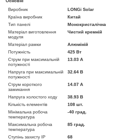
Основні
Виробник
LONGi Solar
Країна виробник
Китай
Тип панелі
Монокристалічна
Матеріал виготовлення
Чистий кремній
модуля
Матеріал рамки
Алюміній
Потужність
425 Вт
Струм при максимальній
13.03 А
потужності
Напруга при максимальній
32.64 В
потужності
Струм короткого
14.07 А
замикання
Напруга холостого ходу
38.93 В
Кількість елементів
108 шт.
Мінімальна робоча
-40 град.
температура
Максимальна робоча
85 град.
температура
Ступінь захисту IP
68