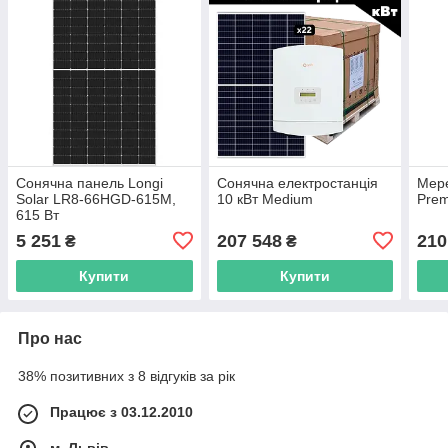
Сонячна панель Longi
Сонячна електростанція
Мере
Solar LR8-66HGD-615M,
10 кВт Medium
Pre
615 Вт
5 251
207 548
210
₴
₴
Купити
Купити
Про нас
38% позитивних з 8 відгуків за рік
Працює з 03.12.2010
м. Львів