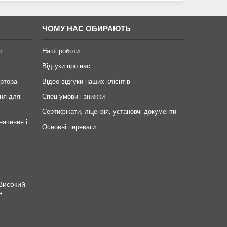
ЧОМУ НАС ОБИРАЮТЬ
ю
Наші роботи
Відгуки про нас
ертора
Відео-відгуки наших клієнтів
ня для
Спец умови і знижки
Сертифікати, ліцензія, установчі документи
начення і
Основні переваги
Високий
н