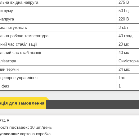
льна вхідна напруга
275 В
 струму
50 Гц
напруга
220 В
на потужність
3 кВт
льна робоча температура
40 град.
ний час стабілізації
20 мс
ьний час стабілізації
40 мс
ілізатора
Симісторн
ний термін
24 міс
цесорне управління
Так
ь фаз
1
ція для замовлення
874 ₴
сті поставок:
10 шт./день
упаковки:
картона коробка