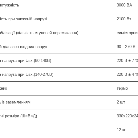
потужність
3000 ВА
сть при зниженій напрузі
2100 Вт
білізації (кількість ступеней перемикання)
симісторний
й діапазон вхідних напруг
90—270 В
 напруга при Uвх.(90-140В)
220 В ± 7 
 напруга при Uвх.(140-270В)
220 В ± 4 
жник
термо
а із заземленням
2 шт
тні розміри (Ш×В×Д)
330х220х2
12 кг