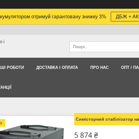
кумулятором отримуй гарантовану знижку 3%
ДБЖ + АК
 і
АШI РОБОТИ
ДОСТАВКА І ОПЛАТА
ПРО НАС
ОПТ / П
АНЦІЇ
Симісторний стабілізатор н
ка
5 874 ₴