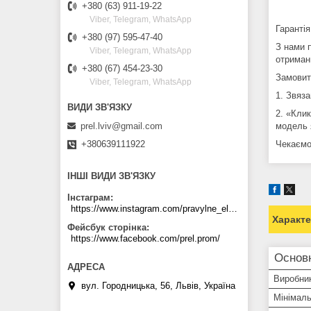
+380 (63) 911-19-22
Viber, Telegram, WhatsApp
Гарантія
+380 (97) 595-47-40
З нами 
Viber, Telegram, WhatsApp
отриман
+380 (67) 454-23-30
Замови
Viber, Telegram, WhatsApp
1. Звяз
2. «Кли
prel.lviv@gmail.com
модель я
+380639111922
Чекаємо
ІНШІ ВИДИ ЗВ'ЯЗКУ
Інстаграм
https://www.instagram.com/pravylne_electrozhyvlennya/
Характ
Фейсбук сторінка
https://www.facebook.com/prel.prom/
Основ
Виробни
вул. Городницька, 56, Львів, Україна
Мінімаль