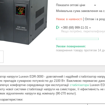
Показати оптові ціни
Мінімальна сума замовлення на с
Немає в наявності
Оптом і в роз
+380 (68) 999-11-31
Якщо потрібно, перетелефону
повернення товару протягом 14 д
атор напруги Luxeon EDR-3000 - довговічний і надійний стабілізатор нап
их приладів сумарною потужністю до 2100 Вт. Важливою перевагою даної
зпечує комфортне середовище при експлуатації
стабілізатора
Luxeon EDR
оту нової системи стабілізації напруги на симісторах, її ефективність н
ких відхиленнях напруги від номіналу (90-270 вольт).
 характеристики: