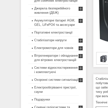
для сонячних електростанцій
Джерела безперебійного
живлення (ДБЖ)
Акумуляторні батареї AGM,
GEL, LiFePO4 та аксесуари
Портативні електростанції
Стабілізатори напруги
Електромотори для човнів
Вітрогенератори і обладнання
для вітрових електростанцій
Системи відеоспостереження
і комплектуючі
Стабіліз
Охоронні системи сигналізації
побутов
Електрообігріваючі пристрої,
що забе
сауни
тиху роб
при вели
Подарунки
Технічні
Сонячні геліосистеми та