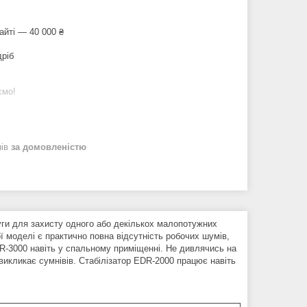
айті — 40 000 ₴
дріб
ємо!
нів
за домовленістю
руги для захисту одного або декількох малопотужних
 моделі є практично повна відсутність робочих шумів,
-3000 навіть у спальному приміщенні. Не дивлячись на
е викликає сумнівів. Стабілізатор EDR-2000 працює навіть