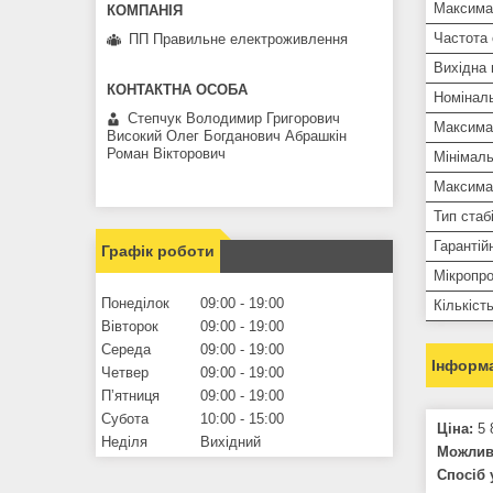
Максима
Частота
ПП Правильне електроживлення
Вихідна 
Номіналь
Степчук Володимир Григорович
Максима
Високий Олег Богданович Абрашкін
Роман Вікторович
Мінімаль
Максимал
Тип стаб
Гарантій
Графік роботи
Мікропро
Понеділок
09:00
19:00
Кількіст
Вівторок
09:00
19:00
Середа
09:00
19:00
Інформа
Четвер
09:00
19:00
Пʼятниця
09:00
19:00
Субота
10:00
15:00
Ціна:
5 
Неділя
Вихідний
Можливо
Спосіб 