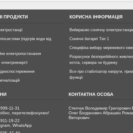
І ПРОДУКТИ
КОРИСНА ІНФОРМАЦІЯ
лектростанції
Вибираємо сонячну електростанці
ліосистеми (підігрів води від
Сонячні батареї Tier 1
Специфіка вибору мережевого інв
йне електропостачання
Розрахунок безперебійного живлен
 електроенергії
котла, сервера чи будинку
ідеоспостереження
Все про стабілізатор напруги, приз
функції
игналізацій
 999-11-31
Степчук Володимир Григорович 
рібно, перетелефонуємо!
Олег Богданович Абрашкін Рома
Вікторович
 911-19-22
legram, WhatsApp