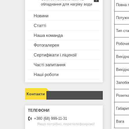
обладнання для нагріву води
Повна 
Новини
Потужні
Статті
Тип ста
Наша команда
Робочи
Фотогалерея
Сертифікати і ліцензії
Вихідна
Часті запитання
Вихідна
Наші роботи
Запобі
Контакти
Розетк
Габари
+380 (68) 999-11-31
Вага
Якщо потрібно, перетелефонуємо!