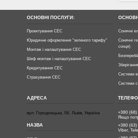
ОСНОВНІ ПОСЛУГИ:
ОСНОВН
Проектування СЕС
Сонячні е
Юридичне оформлення "зеленого тарифу"
Сонячні ге
сонця)
Монтаж і налаштування СЕС
Безперебі
Шеф монтаж і налаштування СЕС
Зберігання
Кредитування СЕС
Системи в
Страхування СЕС
Системи с
+380 (68)
вул. Городницька, 56, Львів, Україна
Якщо пот
+380 (63)
Viber, Te