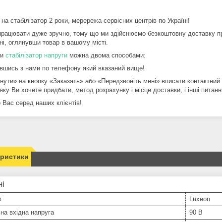
 на стабілізатор 2 роки, мерережа сервісних центрів по Україні!
працювати дуже зручно, тому що ми здійснюємо безкоштовну доставку про
ні, оглянувши товар в вашому місті.
ти
стабілізатор напруги
можна двома способами:
авшись з нами по телефону який вказаний вище!
кнути» на кнопку «Заказать» або «Передзвоніть мені» вписати контактни
ку Ви хочете придбати, метод розрахунку і місце доставки, і інші питанн
 Вас серед наших клієнтів!
еристики
ні
к
Luxeon
на вхідна напруга
90 В