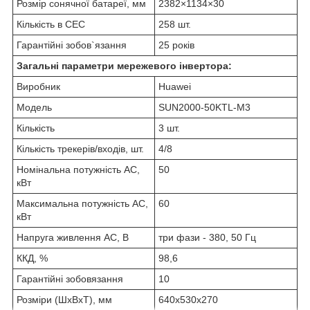
Розмір сонячної батареї, мм
2382×1134×30
Кількість в СЕС
258 шт.
Гарантійні зобов`язання
25 років
Загальні параметри мережевого інвертора:
Виробник
Huawei
Модель
SUN2000-50KTL-M3
Кількість
3 шт.
Кількість трекерів/входів, шт.
4/8
Номінальна потужність АС,
50
кВт
Максимальна потужність АС,
60
кВт
Напруга живлення АС, В
три фази - 380, 50 Гц
ККД, %
98,6
Гарантійні зобовязання
10
Розміри (ШхВхТ), мм
640x530x270