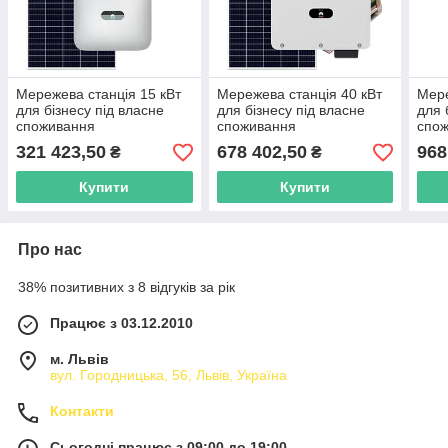
Мережева станція 15 кВт
Мережева станція 40 кВт
Мере
для бізнесу під власне
для бізнесу під власне
для 
споживання
споживання
спо
321 423,50
678 402,50
968
₴
₴
Купити
Купити
Про нас
38% позитивних з 8 відгуків за рік
Працює з 03.12.2010
м. Львів
вул. Городницька, 56, Львів, Україна
Контакти
Сьогодні працює з 09:00 до 19:00