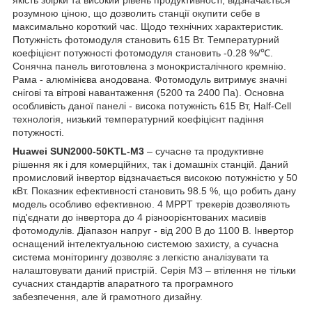
якість збірки та високий рівень продуктивності, відзначається
розумною ціною, що дозволить станції окупити себе в
максимально короткий час. Щодо технічних характеристик.
Потужність фотомодуля становить 615 Вт. Температурний
коефіцієнт потужності фотомодуля становить -0.28 %/℃.
Сонячна панель виготовлена з монокристалічного кремнію.
Рама - алюмінієва анодована. Фотомодуль витримує значні
снігові та вітрові навантаження (5200 та 2400 Па). Основна
особливість даної панелі - висока потужність 615 Вт, Half-Cell
технологія, низький температурний коефіцієнт падіння
потужності.
Huawei SUN2000-50KTL-M3
– сучасне та продуктивне
рішення як і для комерційних, так і домашніх станцій. Даний
промисловий інвертор відзначається високою потужністю у 50
кВт. Показник ефективності становить 98.5 %, що робить дану
модель особливо ефективною. 4 MPPT трекерів дозволяють
під'єднати до інвертора до 4 різноорієнтованих масивів
фотомодулів. Діапазон напруг - від 200 В до 1100 В. Інвертор
оснащений інтелектуальною системою захисту, а сучасна
система моніторингу дозволяє з легкістю аналізувати та
налаштовувати даний пристрій. Серія M3 – втілення не тільки
сучасних стандартів апаратного та програмного
забезпечення, але й грамотного дизайну.