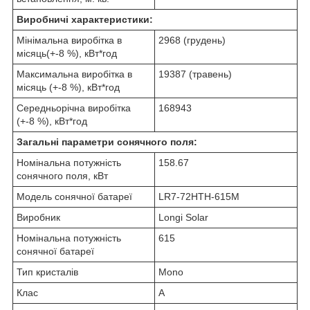
Виробничі характеристики:
Мінімальна виробітка в
2968 (грудень)
місяць(+-8 %), кВт*год
Максимальна виробітка в
19387 (травень)
місяць (+-8 %), кВт*год
Середньорічна виробітка
168943
(+-8 %), кВт*год
Загальні параметри сонячного поля:
Номінальна потужність
158.67
сонячного поля, кВт
Модель сонячної батареї
LR7-72HTH-615M
Виробник
Longi Solar
Номінальна потужність
615
сонячної батареї
Тип кристалів
Mono
Клас
A