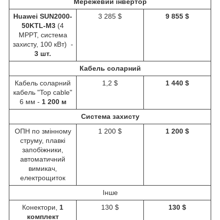
Мережевий інвертор
Huawei SUN2000-
3 285 $
9 855 $
50KTL-M3
(4
MPPT, система
захисту, 100 кВт) -
3 шт.
Кабель соларний
Кабель соларний
1,2 $
1 440 $
кабель "Top cable"
6 мм -
1 200 м
Система захисту
ОПН по змінному
1 200 $
1 200 $
струму, плавкі
запобіжники,
автоматичний
вимикач,
електрощиток
Інше
Конектори,
1
130 $
130 $
комплект