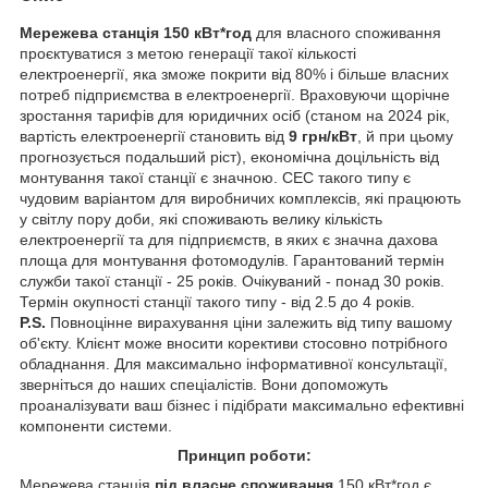
Мережева станція 150 кВт*год
для власного споживання
проєктуватися з метою генерації такої кількості
електроенергії, яка зможе покрити від 80% і більше власних
потреб підприємства в електроенергії. Враховуючи щорічне
зростання тарифів для юридичних осіб (станом на 2024 рік,
вартість електроенергії становить від
9 грн/кВт
, й при цьому
прогнозується подальший ріст), економічна доцільність від
монтування такої станції є значною. СЕС такого типу є
чудовим варіантом для виробничих комплексів, які працюють
у світлу пору доби, які споживають велику кількість
електроенергії та для підприємств, в яких є значна дахова
площа для монтування фотомодулів. Гарантований термін
служби такої станції - 25 років. Очікуваний - понад 30 років.
Термін окупності станції такого типу - від 2.5 до 4 років.
P.S.
Повноцінне вирахування ціни залежить від типу вашому
об'єкту. Клієнт може вносити корективи стосовно потрібного
обладнання. Для максимально інформативної консультації,
зверніться до наших спеціалістів. Вони допоможуть
проаналізувати ваш бізнес і підібрати максимально ефективні
компоненти системи.
Принцип роботи:
Мережева станція
під власне споживання
150 кВт*год є