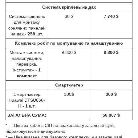
Система кріплень на дах
Система кріплень
30 $
7 740 $
для монтажу
сонячних панелей
на дах -
258 шт.
Комплекс робіт по монтуванню та налаштуванню
Монтаж системи,
9 800 $
9 800 $
налаштування,
перевірка,
інструктаж -
1
комплект
Смарт-метер
Смарт-метер
300$
300 $
Huawei DTSU666-
H
- 1 шт.
ЗАГАЛЬНА СУМА:
56 007 $
* ― Ціна за кабель СІП не врахована у загальній сумі,
підраховується індивідуально;
* ― Ціна вказана для базового комплекту, ми завжди раді