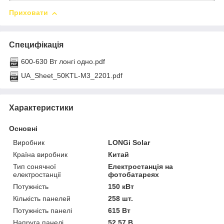
Приховати
Специфікація
600-630 Вт лонгі одно.pdf
UA_Sheet_50KTL-M3_2201.pdf
Характеристики
Основні
Виробник
LONGi Solar
Країна виробник
Китай
Тип сонячної
Електростанція на
електростанції
фотобатареях
Потужність
150 кВт
Кількість панелей
258 шт.
Потужність панелі
615 Вт
Напруга панелі
52.57 В