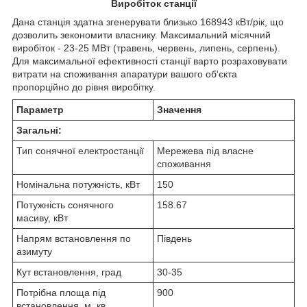
Виробіток станції
Дана станція здатна згенерувати близько 168943 кВт/рік, що
дозволить зекономити власнику. Максимальний місячний
виробіток - 23-25 МВт (травень, червень, липень, серпень).
Для максимальної ефективності станції варто розраховувати
витрати на споживання апаратури вашого об'єкта
пропорційно до рівня виробітку.
Параметр
Значення
Загальні:
Тип сонячної електростанції
Мережева під власне
споживання
Номінальна потужність, кВт
150
Потужність сонячного
158.67
масиву, кВт
Напрям встановлення по
Південь
азимуту
Кут встановлення, град
30-35
Потрібна площа під
900
встановлення, м. кв.