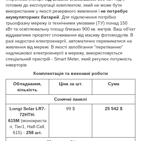
готовим до експлуатації комплектом, який не може бути
використаним у якості резервного живлення і
не потребує
акумуляторних батарей
. Для підключення потрібно
трьохфазну мережу із технічними умовами (ТУ) понад 150
кВт та освітлювальну площу близько 900 кв. метрів. Ваш об'єкт
віддаватиме пріорітет споживання від масиву фотомодулів. В
разі недостачі електроенергії, автоматично перемикатися на
живлення від мережі. В якості запобігання "перетіканню"
надлишкової електроенергії в мережу, використовується
спеціальний пристрій - Smart Meter, який регулює потужність
інверторів.
Комплектація та виконані роботи
Обладнання,
Ціна за шт.
Сума
кількість
Сонячні панелі
Longi Solar LR7-
99 $
25 542 $
72HTH-
615M
(монокриста
л, Tier1, Half-Cell,
615) -
258 шт.