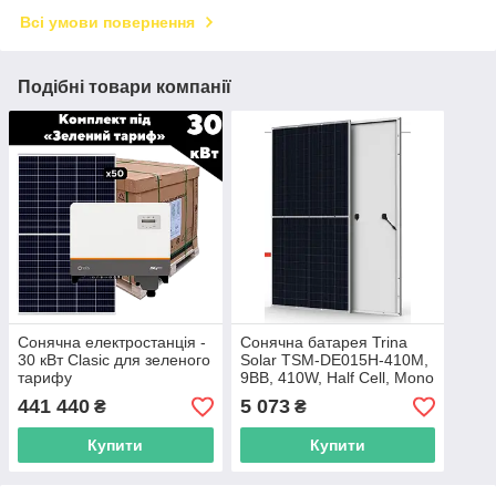
Всі умови повернення
Подібні товари компанії
Сонячна електростанція -
Сонячна батарея Trina
30 кВт Clasic для зеленого
Solar TSM-DE015H-410M,
тарифу
9ВB, 410W, Нalf Сell, Mono
441 440
5 073
₴
₴
Купити
Купити