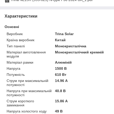
Характеристики
Основні
Виробник
Trina Solar
Країна виробник
Китай
Тип панелі
Монокристалічна
Матеріал виготовлення
Монокристалічний кремній
модуля
Матеріал рамки
Алюміній
Напруга
1500 В
Потужність
610 Вт
Струм при максимальній
14.96 А
потужності
Напруга при максимальній
40.8 В
потужності
Струм короткого
15.86 А
замикання
Напруга холостого ходу
49 В