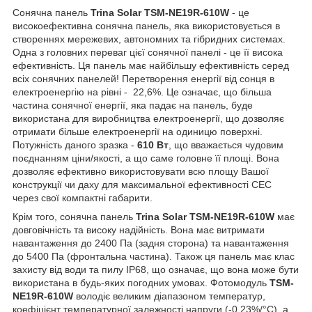
Сонячна панель
Trina Solar TSM-NE19R-610W
- це
високоефективна сонячна панель, яка використовується в
створеннях мережевих, автономних та гібридних системах.
Одна з головних переваг цієї сонячної панелі - це її висока
ефективність. Ця панель має найбільшу ефективність серед
всіх сонячних панелей! Перетворення енергії від сонця в
електроенергію на рівні - 22,6%. Це означає, що більша
частина сонячної енергії, яка падає на панель, буде
використана для виробництва електроенергії, що дозволяє
отримати більше електроенергії на одиницю поверхні.
Потужність даного зразка -
610 Вт
, що вважається чудовим
поєднанням ціни/якості, а що саме головне її площі. Вона
дозволяє ефективно використовувати всю площу Вашої
конструкції чи даху для максимальної ефективності СЕС
через свої компактні габарити.
Крім того, сонячна панель
Trina Solar TSM-NE19R-610W
має
довговічність та високу надійність. Вона має витримати
навантаження до 2400 Па (задня сторона) та навантаження
до 5400 Па (фронтальна частина). Також ця панель має клас
захисту від води та пилу IP68, що означає, що вона може бути
використана в будь-яких погодних умовах. Фотомодуль
TSM-
NE19R-610W
володіє великим діапазоном температур,
коефіцієнт температурної залежності напруги (-0,23%/°C), а