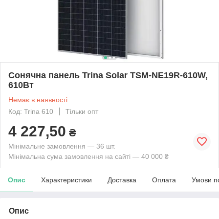
Сонячна панель Trina Solar TSM-NE19R-610W,
610Вт
Немає в наявності
Код: Trina 610
Тільки опт
4 227,50
₴
Мінімальне замовлення — 36 шт.
Мінімальна сума замовлення на сайті — 40 000 ₴
Опис
Характеристики
Доставка
Оплата
Умови п
Опис