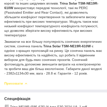
корозії та інших шкідливих впливів.
Trina Solar TSM-NE19R-
610W
використовує передові технології, такі як PERC
(Passivated Emitter and Rear Contact), які дозволяють
збільшити коефіцієнт перетворення та забезпечити високу
ефективність при високих температурах. Модуль також має
низький коефіцієнт температурного коефіцієнта потужності,
що дозволяє зберігати високу ефективність при високих
температурах
Зважаючи на все більшу популярність сонячних енергетичних
систем, сонячна панель
Trina Solar TSM-NE19R-610W
є
однією з кращих пропозицій на ринку. Ця сонячна панель має
високу ефективність та надійність, що робить її відмінним
вибором для будь-яких сонячних проєктів. Сонячний
фотомодуль допоможе зменшити витрати на електроенергію
та зробити ваш дім більш екологічною. Габарити даної моделі
- 2382х1134х30 мм, вага - 28.8 кг. Гарантія - 12 років.
Приховати
Специфікація
Trina NE19R (595-625) N-type F30 2024 UA_1.pdf