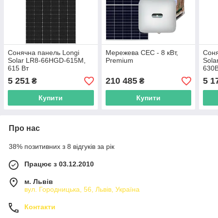
Сонячна панель Longi
Мережева СЕС - 8 кВт,
Соня
Solar LR8-66HGD-615M,
Premium
Sola
615 Вт
630
5 251
210 485
5 1
₴
₴
Купити
Купити
Про нас
38% позитивних з 8 відгуків за рік
Працює з 03.12.2010
м. Львів
вул. Городницька, 56, Львів, Україна
Контакти