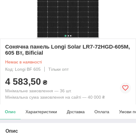
Сонячна панель Longi Solar LR7-72HGD-605M,
605 Вт, Bificial
Немає в наявності
Код: Longi BF 605
Тільки опт
4 583,50
₴
Мінімальне замовлення — 36 шт.
Мінімальна сума замовлення на сайті — 40 000 ₴
Опис
Характеристики
Доставка
Оплата
Умови п
Опис