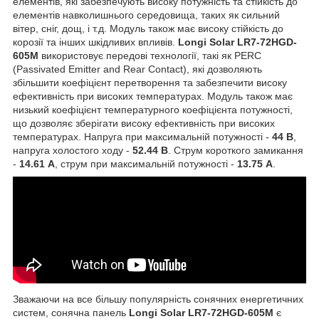
елементів, які забезпечують високу потужність та стійкість до
елементів навколишнього середовища, таких як сильний
вітер, сніг, дощ, і т.д. Модуль також має високу стійкість до
корозії та інших шкідливих впливів.
Longi Solar LR7-72HGD-
605M
використовує передові технології, такі як PERC
(Passivated Emitter and Rear Contact), які дозволяють
збільшити коефіцієнт перетворення та забезпечити високу
ефективність при високих температурах. Модуль також має
низький коефіцієнт температурного коефіцієнта потужності,
що дозволяє зберігати високу ефективність при високих
температурах. Напруга при максимальній потужності -
44 В
,
напруга холостого ходу -
52.44 В
. Струм короткого замикання
-
14.61 А
, струм при максимальній потужності -
13.75 А
.
Зважаючи на все більшу популярність сонячних енергетичних
систем, сонячна панель
Longi Solar LR7-72HGD-605M
є