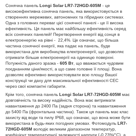
Сонячна панель
Longi Solar LR7-72HGD-605M
- це
високоефективна сонячна панель, яка використовується в
створеннях мережевих, автономних та гібридних системах.
Одна з головних переваг цієї сонячної панелі - це її висока
ефективність. Ця панель має найбільшу ефективність серед
всіх сонячних панелей! Перетворення енергії від сонця в
електроенергію на рівні - 22,4%. Це означає, що більша
частина сонячної енергії, яка падає на панель, буде
використана для виробництва електроенергії, що дозволяє
отримати більше електроенергії на одиницю поверхні.
Потужність даного зразка -
605 Вт
, що вважається чудовим
поєднанням ціни/якості, а що саме головне її площі. Вона
дозволяє ефективно використовувати всю площу Вашої
конструкції чи даху для максимальної ефективності СЕС
через свої компактні габарити.
Крім того, сонячна панель
Longi Solar LR7-72HGD-605M
має
довговічність та високу надійність. Вона має витримати
навантаження до 2400 Па (задня сторона) та навантаження
до 5400 Па (фронтальна частина). Також ця панель має клас
захисту від води та пилу IP68, що означає, що вона може бути
використана в будь-яких погодних умовах. Фотомодуль
LR7-
72HGD-605M
володіє великим діапазоном температур,
коефіцієнт температурної залежності напруги (-0,23%/°C), а