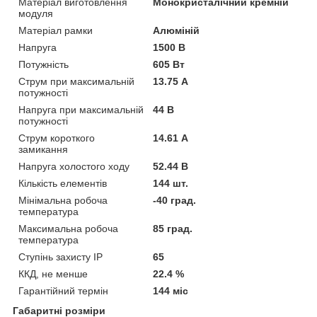
Матеріал виготовлення
Монокристалічний кремній
модуля
Матеріал рамки
Алюміній
Напруга
1500 В
Потужність
605 Вт
Струм при максимальній
13.75 А
потужності
Напруга при максимальній
44 В
потужності
Струм короткого
14.61 А
замикання
Напруга холостого ходу
52.44 В
Кількість елементів
144 шт.
Мінімальна робоча
-40 град.
температура
Максимальна робоча
85 град.
температура
Ступінь захисту IP
65
ККД, не менше
22.4 %
Гарантійний термін
144 міс
Габаритні розміри