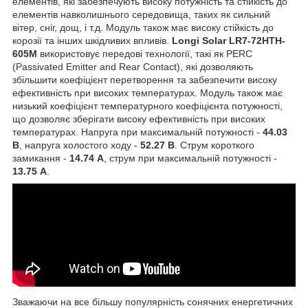
елементів, які забезпечують високу потужність та стійкість до
елементів навколишнього середовища, таких як сильний
вітер, сніг, дощ, і т.д. Модуль також має високу стійкість до
корозії та інших шкідливих впливів.
Longi Solar
LR7-72HTH-
605M
використовує передові технології, такі як PERC
(Passivated Emitter and Rear Contact), які дозволяють
збільшити коефіцієнт перетворення та забезпечити високу
ефективність при високих температурах. Модуль також має
низький коефіцієнт температурного коефіцієнта потужності,
що дозволяє зберігати високу ефективність при високих
температурах. Напруга при максимальній потужності -
44.03
В
, напруга холостого ходу -
52.27 В
. Струм короткого
замикання -
14.74 А
, струм при максимальній потужності -
13.75 А
.
Зважаючи на все більшу популярність сонячних енергетичних