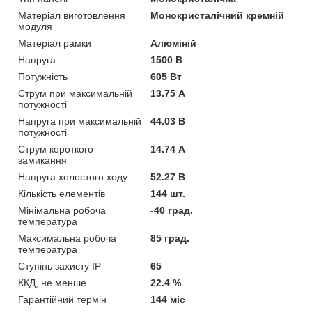
Матеріал виготовлення
Монокристалічний кремній
модуля
Матеріал рамки
Алюміній
Напруга
1500 В
Потужність
605 Вт
Струм при максимальній
13.75 А
потужності
Напруга при максимальній
44.03 В
потужності
Струм короткого
14.74 А
замикання
Напруга холостого ходу
52.27 В
Кількість елементів
144 шт.
Мінімальна робоча
-40 град.
температура
Максимальна робоча
85 град.
температура
Ступінь захисту IP
65
ККД, не менше
22.4 %
Гарантійний термін
144 міс