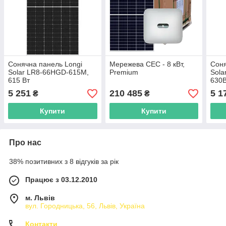
Сонячна панель Longi
Мережева СЕС - 8 кВт,
Соня
Solar LR8-66HGD-615M,
Premium
Sola
615 Вт
630
5 251
210 485
5 1
₴
₴
Купити
Купити
Про нас
38% позитивних з 8 відгуків за рік
Працює з 03.12.2010
м. Львів
вул. Городницька, 56, Львів, Україна
Контакти