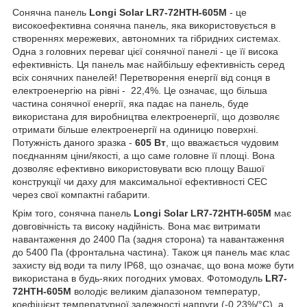
Сонячна панель
Longi Solar LR7-72HTH-605M
- це
високоефективна сонячна панель, яка використовується в
створеннях мережевих, автономних та гібридних системах.
Одна з головних переваг цієї сонячної панелі - це її висока
ефективність. Ця панель має найбільшу ефективність серед
всіх сонячних панелей! Перетворення енергії від сонця в
електроенергію на рівні - 22,4%. Це означає, що більша
частина сонячної енергії, яка падає на панель, буде
використана для виробництва електроенергії, що дозволяє
отримати більше електроенергії на одиницю поверхні.
Потужність даного зразка -
605 Вт
, що вважається чудовим
поєднанням ціни/якості, а що саме головне її площі. Вона
дозволяє ефективно використовувати всю площу Вашої
конструкції чи даху для максимальної ефективності СЕС
через свої компактні габарити.
Крім того, сонячна панель
Longi Solar LR7-72HTH-605M
має
довговічність та високу надійність. Вона має витримати
навантаження до 2400 Па (задня сторона) та навантаження
до 5400 Па (фронтальна частина). Також ця панель має клас
захисту від води та пилу IP68, що означає, що вона може бути
використана в будь-яких погодних умовах. Фотомодуль
LR7-
72HTH-605M
володіє великим діапазоном температур,
коефіцієнт температурної залежності напруги (-0,23%/°C), а