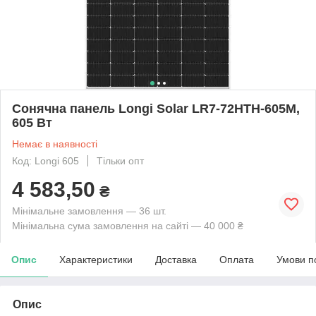
Сонячна панель Longi Solar LR7-72HTH-605M,
605 Вт
Немає в наявності
Код: Longi 605
Тільки опт
4 583,50
₴
Мінімальне замовлення — 36 шт.
Мінімальна сума замовлення на сайті — 40 000 ₴
Опис
Характеристики
Доставка
Оплата
Умови п
Опис