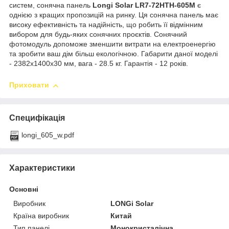
систем, сонячна панель
Longi Solar LR7-72HTH-605M
є
однією з кращих пропозицій на ринку. Ця сонячна панель має
високу ефективність та надійність, що робить її відмінним
вибором для будь-яких сонячних проєктів. Сонячний
фотомодуль допоможе зменшити витрати на електроенергію
та зробити ваш дім більш екологічною. Габарити даної моделі
- 2382х1400х30 мм, вага - 28.5 кг. Гарантія - 12 років.
Приховати
Специфікація
longi_605_w.pdf
Характеристики
Основні
Виробник
LONGi Solar
Країна виробник
Китай
Тип панелі
Монокристалічна