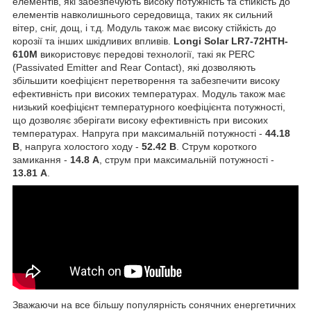
елементів, які забезпечують високу потужність та стійкість до
елементів навколишнього середовища, таких як сильний
вітер, сніг, дощ, і т.д. Модуль також має високу стійкість до
корозії та інших шкідливих впливів.
Longi Solar
LR7-72HTH-
610M
використовує передові технології, такі як PERC
(Passivated Emitter and Rear Contact), які дозволяють
збільшити коефіцієнт перетворення та забезпечити високу
ефективність при високих температурах. Модуль також має
низький коефіцієнт температурного коефіцієнта потужності,
що дозволяє зберігати високу ефективність при високих
температурах. Напруга при максимальній потужності -
44.18
В
, напруга холостого ходу -
52.42 В
. Струм короткого
замикання -
14.8 А
, струм при максимальній потужності -
13.81 А
.
Зважаючи на все більшу популярність сонячних енергетичних