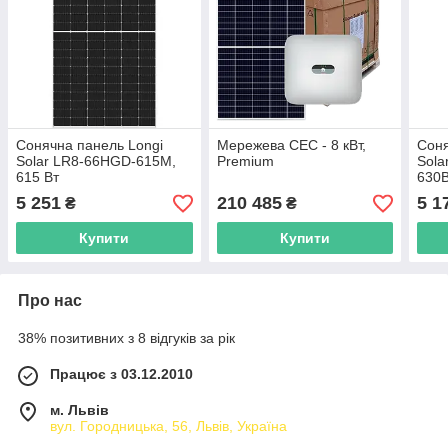
Сонячна панель Longi
Мережева СЕС - 8 кВт,
Соня
Solar LR8-66HGD-615M,
Premium
Sola
615 Вт
630
5 251
210 485
5 1
₴
₴
Купити
Купити
Про нас
38% позитивних з 8 відгуків за рік
Працює з 03.12.2010
м. Львів
вул. Городницька, 56, Львів, Україна