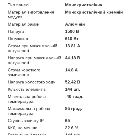
Тип панелі
Монокристалічна
Матеріал виготовлення
Монокристалічний кремній
модуля
Матеріал рамки
Алюміній
Напруга
1500 В
Потужність
610 Вт
Струм при максимальній
13.81 А
потужності
Напруга при максимальній
44.18 В
потужності
Струм короткого
14.8 А
замикання
Напруга холостого ходу
52.42 В
Кількість елементів
144 шт.
Мінімальна робоча
-40 град.
температура
Максимальна робоча
85 град.
температура
Ступінь захисту IP
65
ККД, не менше
22.6 %