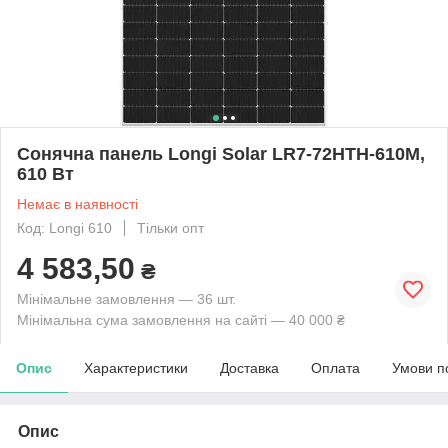
Сонячна панель Longi Solar LR7-72HTH-610M,
610 Вт
Немає в наявності
Код: Longi 610
Тільки опт
4 583,50
₴
Мінімальне замовлення — 36 шт.
Мінімальна сума замовлення на сайті — 40 000 ₴
Опис
Характеристики
Доставка
Оплата
Умови п
Опис