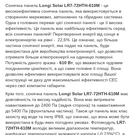
Сонячна панель
Longi Solar LR7-72HTH-610M
- це
високоефективна сонячна панель, яка використовується в
створеннях мережевих, автономних та гібридних системах.
Одна з головних переваг цієї сонячної панелі - це її висока
ефективність. Ця панель має найбільшу ефективність серед
всіх сонячних панелей! Перетворення енергії від сонця в
електроенергію на рівні - 22,6%. Це означає, що більша
частина сонячної енергії, яка падає на панель, буде
використана для виробництва електроенергії, що дозволяє
отримати більше електроенергії на одиницю поверхні.
Потужність даного зразка -
610 Вт
, що вважається чудовим
поєднанням ціни/якості, а що саме головне її площі. Вона
дозволяє ефективно використовувати всю площу Вашої
конструкції чи даху для максимальної ефективності СЕС
через свої компактні габарити.
Крім того, сонячна панель
Longi Solar LR7-72HTH-610M
має
довговічність та високу надійність. Вона має витримати
навантаження до 2400 Па (задня сторона) та навантаження
до 5400 Па (фронтальна частина). Також ця панель має клас
захисту від води та пилу IP68, що означає, що вона може бути
використана в будь-яких погодних умовах. Фотомодуль
LR7-
72HTH-610M
володіє великим діапазоном температур,
коефіцієнт температурної залежності напруги (-0,23%/°C), а