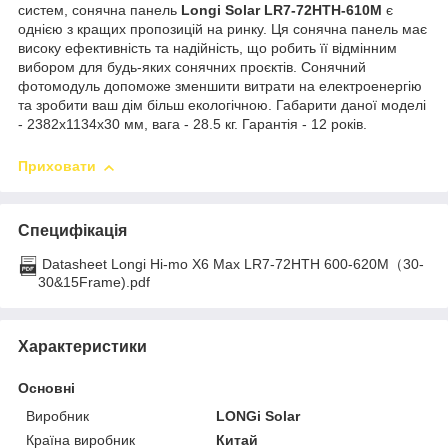
систем, сонячна панель
Longi Solar LR7-72HTH-610M
є
однією з кращих пропозицій на ринку. Ця сонячна панель має
високу ефективність та надійність, що робить її відмінним
вибором для будь-яких сонячних проєктів. Сонячний
фотомодуль допоможе зменшити витрати на електроенергію
та зробити ваш дім більш екологічною. Габарити даної моделі
- 2382х1134х30 мм, вага - 28.5 кг. Гарантія - 12 років.
Приховати
Специфікація
Datasheet Longi Hi-mo X6 Max LR7-72HTH 600-620M（30-
30&15Frame).pdf
Характеристики
Основні
Виробник
LONGi Solar
Країна виробник
Китай