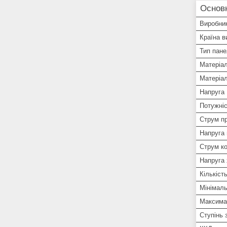
Основ
Виробни
Країна в
Тип пане
Матеріа
Матеріа
Напруга
Потужні
Струм пр
Напруга 
Струм ко
Напруга 
Кількіст
Мінімал
Максима
Ступінь 