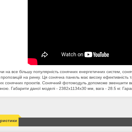
и на все більшу популярність сонячних енергетичних систем, сон
пропозицій на ринку. Ця сонячна панель має високу ефективність та
их сонячних проєктів. Сонячний фотомодуль допоможе зменшити ви
чною. Габарити даної моделі - 2382х1134х30 мм, вага - 28.5 кг. Гаран
еристики