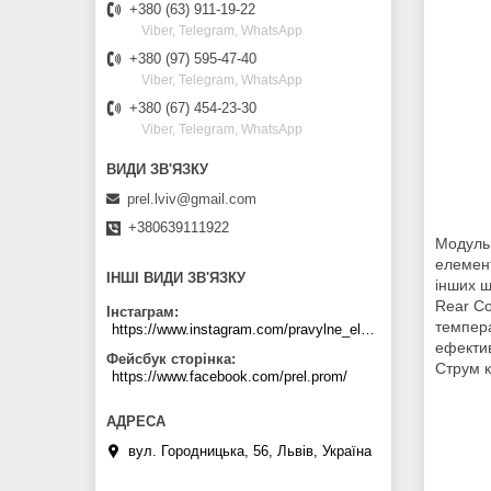
+380 (63) 911-19-22
Viber, Telegram, WhatsApp
+380 (97) 595-47-40
Viber, Telegram, WhatsApp
+380 (67) 454-23-30
Viber, Telegram, WhatsApp
prel.lviv@gmail.com
+380639111922
Модуль 
елемент
ІНШІ ВИДИ ЗВ'ЯЗКУ
інших ш
Rear Co
Інстаграм
темпера
https://www.instagram.com/pravylne_electrozhyvlennya/
ефектив
Фейсбук сторінка
Струм к
https://www.facebook.com/prel.prom/
вул. Городницька, 56, Львів, Україна