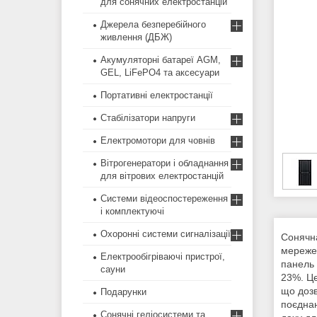
для сонячних електростанцій
Джерела безперебійного
живлення (ДБЖ)
Акумуляторні батареї AGM,
GEL, LiFePO4 та аксесуари
Портативні електростанції
Стабілізатори напруги
Електромотори для човнів
Вітрогенератори і обладнання
для вітрових електростанцій
Системи відеоспостереження
і комплектуючі
Охоронні системи сигналізації
Сонячн
мережев
Електрообігріваючі пристрої,
панель 
сауни
23%. Це
що дозв
Подарунки
поєднан
Сонячні геліосистеми та