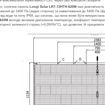
я максимальної ефективності СЕС через свої компактні габарити.
го, сонячна панель
Longi Solar LR7-72HTH-620M
має довговічність
ження до 2400 Па (задня сторона) та навантаження до 5400 Па (ф
 від води та пилу IP68, що означає, що вона може бути використан
-620M
володіє великим діапазоном температур, коефіцієнт температу
турної залежності струму (+0,050%/°C), що дозволяє їй працювати