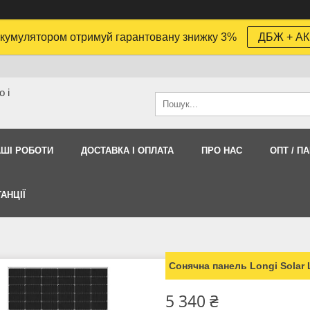
кумулятором отримуй гарантовану знижку 3%
ДБЖ + АК
 і
АШI РОБОТИ
ДОСТАВКА І ОПЛАТА
ПРО НАС
ОПТ / П
АНЦІЇ
Сонячна панель Longi Solar
5 340 ₴