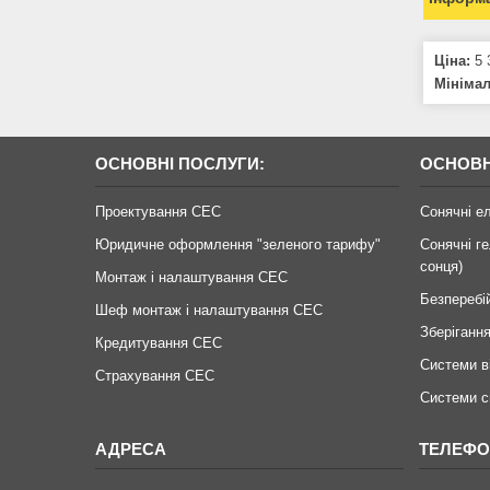
Ціна:
5 
Мініма
ОСНОВНІ ПОСЛУГИ:
ОСНОВН
Проектування СЕС
Сонячні е
Юридичне оформлення "зеленого тарифу"
Сонячні ге
сонця)
Монтаж і налаштування СЕС
Безперебі
Шеф монтаж і налаштування СЕС
Зберігання
Кредитування СЕС
Системи в
Страхування СЕС
Системи с