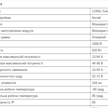
ні
к
LONGi Sol
иробник
Китай
лі
Монокрист
л виготовлення модуля
Монокрист
л рамки
Алюміній
1500 В
сть
620 Вт
и максимальній потужності
13.94 А
при максимальній потужності
44.48 В
роткого замикання
14.93 А
холостого ходу
52.72 В
ь елементів
144 шт.
ьна робоча температура
-40 град.
льна робоча температура
85 град.
захисту IP
65