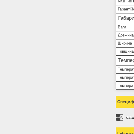
ККД, не
Гарантій
Габари
Вага
Довжина
Ширина
Товщина
Темпер
Температ
Температ
Температ
Специфі
dat
Інформа