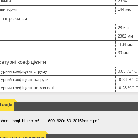
 менше
23 %
ний термін
144 міс
тні розміри
28.5 кг
2382 мм
1134 мм
30 мм
атурні коефіцієнти
урний коефіцієнт струму
0.05 %/° С
урний коефіцієнт напруги
-0.23 %/° 
урний коефіцієнт потужності
-0.28 %/° 
кація
asheet_longi_hi_mo_x6____600_620m30_3015frame.pdf
ція для замовлення