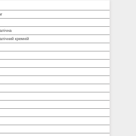
ar
алічна
алічний кремній