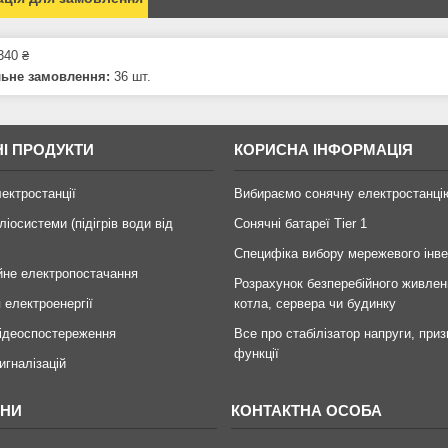
340 ₴
льне замовлення:
36 шт.
І ПРОДУКТИ
КОРИСНА ІНФОРМАЦІЯ
лектростанції
Вибираємо сонячну електростанці
ліосистеми (підігрів води від
Сонячні батареї Tier 1
Специфіка вибору мережевого інв
йне електропостачання
Розрахунок безперебійного живлен
 електроенергії
котла, сервера чи будинку
ідеоспостереження
Все про стабілізатор напруги, приз
функції
игналізацій