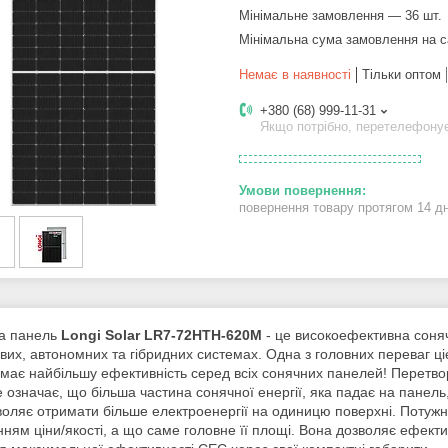
Мінімальне замовлення — 36 шт.
Мінімальна сума замовлення на с
Немає в наявності
Тільки оптом
+380 (68) 999-11-31
Якщо потрібно, перетелефону
повернення товару протягом 14 д
а панель
Longi Solar LR7-72HTH-620M
- це високоефективна соняч
их, автономних та гібридних системах. Одна з головних переваг цієї
має найбільшу ефективність серед всіх сонячних панелей! Перетворе
 означає, що більша частина сонячної енергії, яка падає на панель
оляє отримати більше електроенергії на одиницю поверхні. Потужні
ням ціни/якості, а що саме головне її площі. Вона дозволяє ефект