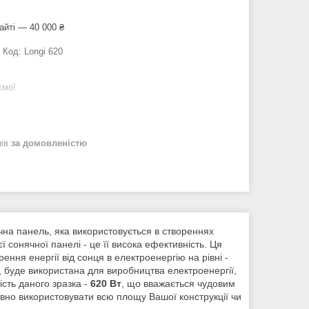
айті — 40 000 ₴
Код:
Longi 620
ємо!
нів
за домовленістю
на панель, яка використовується в створеннях
 сонячної панелі - це її висока ефективність. Ця
ння енергії від сонця в електроенергію на рівні -
, буде використана для виробництва електроенергії,
сть даного зразка -
620 Вт
, що вважається чудовим
ивно використовувати всю площу Вашої конструкції чи