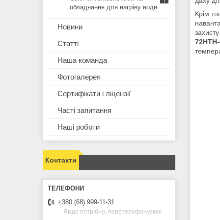
даху дл
обладнання для нагріву води
Крім то
наванта
Новини
захисту
72HTH
Статті
темпера
Наша команда
Фотогалерея
Сертифікати і ліцензії
Часті запитання
Наші роботи
Контакти
+380 (68) 999-11-31
Якщо потрібно, перетелефонуємо!