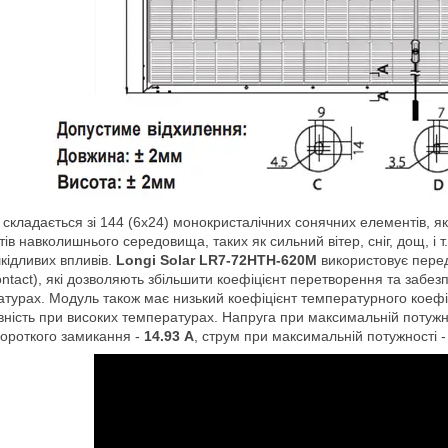
складається зі 144 (6х24) монокристалічних сонячних елементів, які
ів навколишнього середовища, таких як сильний вітер, сніг, дощ, і т.
кідливих впливів.
Longi Solar
LR7-72HTH-620M
використовує передо
ntact), які дозволяють збільшити коефіцієнт перетворення та забез
турах. Модуль також має низький коефіцієнт температурного коефіц
ність при високих температурах. Напруга при максимальній потужн
ороткого замикання -
14.93 А
, струм при максимальній потужності 