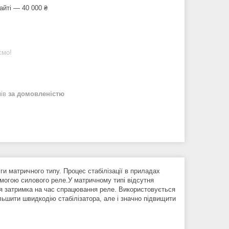
айті — 40 000 ₴
ємо!
нів
за домовленістю
и матричного типу. Процес стабілізації в приладах
могою силового реле.У матричному типі відсутня
я затримка на час спрацювання реле. Використовується
ільшити швидкодію стабілізатора, але і значно підвищити