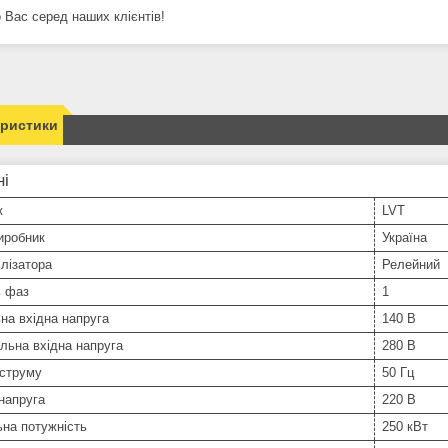
 Вас серед наших клієнтів!
еристики
ні
к
LVT
иробник
Україна
ілізатора
Релейний
ь фаз
1
на вхідна напруга
140 В
льна вхідна напруга
280 В
 струму
50 Гц
напруга
220 В
на потужність
250 кВт