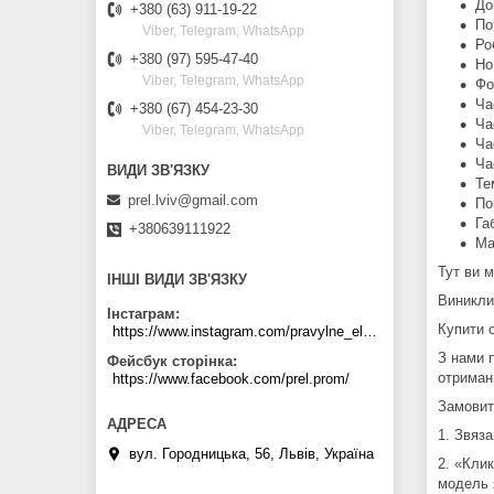
До
+380 (63) 911-19-22
По
Viber, Telegram, WhatsApp
Ро
+380 (97) 595-47-40
Но
Viber, Telegram, WhatsApp
Фо
Ча
+380 (67) 454-23-30
Ча
Viber, Telegram, WhatsApp
Ча
Ча
Те
prel.lviv@gmail.com
По
Га
+380639111922
Ма
Тут ви м
ІНШІ ВИДИ ЗВ'ЯЗКУ
Виникли
Інстаграм
Купити 
https://www.instagram.com/pravylne_electrozhyvlennya/
З нами 
Фейсбук сторінка
отриман
https://www.facebook.com/prel.prom/
Замовит
1. Звяз
вул. Городницька, 56, Львів, Україна
2. «Кли
модель я