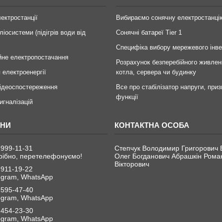
лектростанції
Вибираємо сонячну електростанці
ліосистеми (підігрів води від
Сонячні батареї Tier 1
Специфіка вибору мережевого інв
йне електропостачання
Розрахунок безперебійного живлен
 електроенергії
котла, сервера чи будинку
ідеоспостереження
Все про стабілізатор напруги, приз
функції
игналізацій
 999-11-31
Степчук Володимир Григорович 
рібно, перетелефонуємо!
Олег Богданович Абрашкін Рома
Вікторович
 911-19-22
legram, WhatsApp
 595-47-40
legram, WhatsApp
 454-23-30
legram, WhatsApp