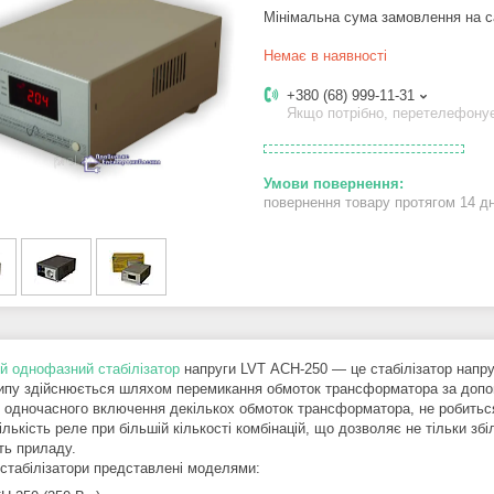
Мінімальна сума замовлення на с
Немає в наявності
+380 (68) 999-11-31
Якщо потрібно, перетелефону
повернення товару протягом 14 д
й однофазний стабілізатор
напруги LVT АСН-250 ― це стабілізатор напруг
типу здійснюється шляхом перемикання обмоток трансформатора за допо
я одночасного включення декількох обмоток трансформатора, не робитьс
лькість реле при більшій кількості комбінацій, що дозволяє не тільки зб
ть приладу.
 стабілізатори представлені моделями: