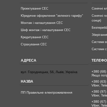
Проектування СЕС
Сонячні е
Юридичне оформлення "зеленого тарифу"
Сонячні ге
сонця)
Монтаж і налаштування СЕС
Безперебі
Шеф монтаж і налаштування СЕС
Зберігання
Кредитування СЕС
Системи в
Страхування СЕС
Системи с
+380 (68)
вул. Городницька, 56, Львів, Україна
Якщо пот
+380 (63)
Viber, Te
+380 (97)
ПП Правильне електроживлення
Viber, Te
+380 (67)
Viber, Te