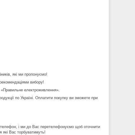
бників, які ми пропонуємо!
 рекомендаціями вибору!
 «Правильне електроживлення».
дукції по Україні. Оплатити покупку ви зможете при
й телефон, і ми до Вас перетелефонуємо щоб оточнити
я які Вас торбуватимуть!