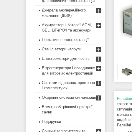
для сонячних електростанцій
Джерела безперебійного
живлення (ДБЖ)
Акумуляторні батареї AGM,
GEL, LiFePO4 та аксесуари
Портативні електростанції
Стабілізатори напруги
Електромотори для човнів
Вітрогенератори і обладнання
для вітрових електростанцій
Системи відеоспостереження
і комплектуючі
Охоронні системи сигналізації
Релейни
такого 
Електрообігріваючі пристрої,
ситуаці
сауни
менша кі
надійніс
Подарунки
Релейні
Сонячні геліосистеми та