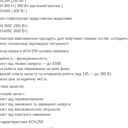
Н-250 (250 Вт )
Н-300 Н ( 300 Вт настінний монтаж )
Н-600 ( 600 Вт )
рні стабілізатори представлені моделями:
Н-350С (350 Вт)
Н-600С (600 Вт)
лізатори максимально підходять для побутових газових котлів, холодильн
ної сигналізації відповідної потужності.
затор напруги АСН-250 основні переваги:
дійність і функціональність;
хист від пікової напруги ― до 430В;
ха робота при перемиканні на різні фази;
рокий спектр захисту та інтервалів роботи (від 145 ― до 280 В);
зька ціна за відмінну якість.
типи захистів:
пловий захист;
хист від перевантаження;
хист від заниженої та завищеної напруги;
хист від високовольтних імпульсів;
хист від короткого замикання.
і характеристики АСН-250: