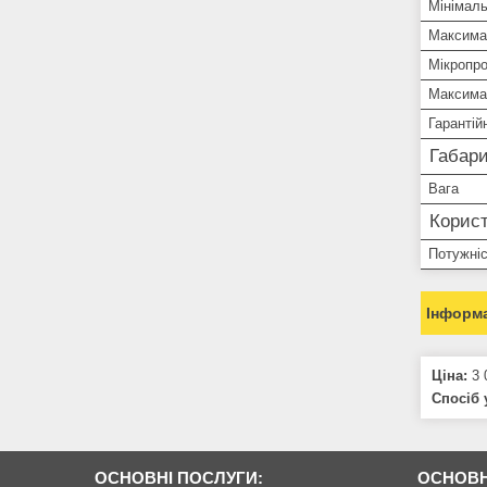
Мінімаль
Максимал
Мікропро
Максима
Гарантій
Габари
Вага
Корист
Потужніс
Інформа
Ціна:
3 
Спосіб 
ОСНОВНІ ПОСЛУГИ:
ОСНОВН