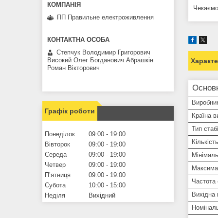
Чекаємо
ПП Правильне електроживлення
Степчук Володимир Григорович
Високий Олег Богданович Абрашкін
Характ
Роман Вікторович
Основ
Виробни
Графік роботи
Країна в
Тип стаб
Понеділок
09:00
19:00
Кількіст
Вівторок
09:00
19:00
Середа
09:00
19:00
Мінімаль
Четвер
09:00
19:00
Максима
Пʼятниця
09:00
19:00
Частота
Субота
10:00
15:00
Вихідна 
Неділя
Вихідний
Номіналь