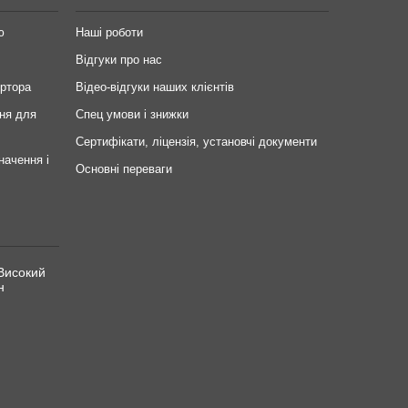
ю
Наші роботи
Відгуки про нас
ертора
Відео-відгуки наших клієнтів
ня для
Спец умови і знижки
Сертифікати, ліцензія, установчі документи
начення і
Основні переваги
Високий
н