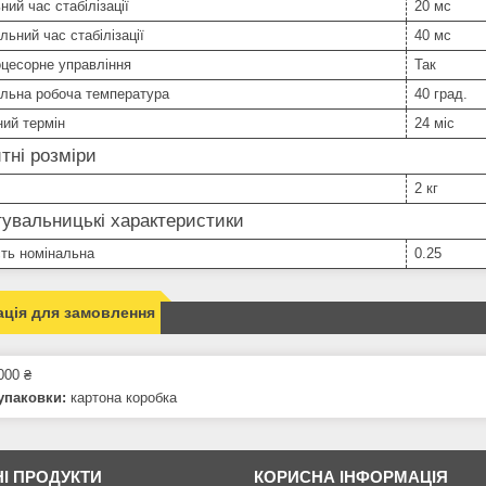
ний час стабілізації
20 мс
ьний час стабілізації
40 мс
цесорне управління
Так
льна робоча температура
40 град.
ний термін
24 міс
тні розміри
2 кг
увальницькі характеристики
ть номінальна
0.25
ція для замовлення
000 ₴
упаковки:
картона коробка
І ПРОДУКТИ
КОРИСНА ІНФОРМАЦІЯ