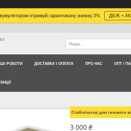
кумулятором отримуй гарантовану знижку 3%
ДБЖ + АК
 і
АШI РОБОТИ
ДОСТАВКА І ОПЛАТА
ПРО НАС
ОПТ / П
АНЦІЇ
Стабілізатор для газового 
3 000 ₴