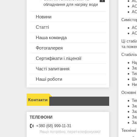
АС
обладнання для нагріву води
АС
АС
Новини
Симісто
Статті
АС
АС
Наша команда
Ці стабі
та пожеж
Фотогалерея
Стабілі
Сертифікати і ліцензії
На
За
Часті запитання
Ти
Наші роботи
Ши
Ни
Основні 
Контакти
Те
За
За
За
За
+380 (68) 999-11-31
Технічн
Якщо потрібно, перетелефонуємо!