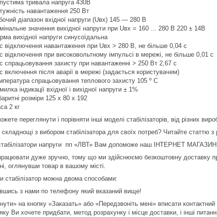
пустима тривала напруга 430В
тужність навантаження 250 Вт
бочий діапазон вхідної напруги (Uвх) 145 ― 280 В
мінальне значення вихідної напруги при Uвх = 160 ... 280 В 220 ± 14В
рма вихідної напруги синусоїдальна
с відключення навантаження при Uвх > 280 В, не більше 0,04 с
с відключення при високовольтному імпульсі в мережі, не більше 0,01 с
с спрацьовування захисту при навантаженні > 250 Вт 2,67 с
с включення після аварії в мережі (задається користувачем)
мпература спрацьовування теплового захисту 105 º С
милка індикації вхідної і вихідної напруги ± 1%
баритні розміри 125 х 80 х 192
са 2 кг
ожете переглянути і порівняти інші моделі стабілізаторів, від різних виро
 складнощі з вибором стабілізатора для своїх потреб? Читайте статтю з
стабілізатори напруги пп «ЛВТ» Вам допоможе наш ІНТЕРНЕТ МАГАЗИН
працювати дуже зручно, тому що ми здійснюємо безкоштовну доставку про
ні, оглянувши товар в вашому місті.
и стабілізатор можна двома способами:
авшись з нами по телефону який вказаний вище!
кнути» на кнопку «Заказать» або «Передзвоніть мені» вписати контактни
ку Ви хочете придбати, метод розрахунку і місце доставки, і інші питанн