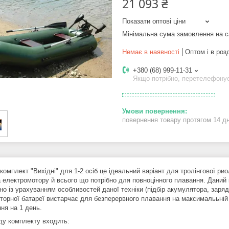
21 093 ₴
Показати оптові ціни
Мінімальна сума замовлення на с
Немає в наявності
Оптом і в роз
+380 (68) 999-11-31
Якщо потрібно, перетелефону
повернення товару протягом 14 д
комплект "Вихідні" для 1-2 осіб це ідеальний варіант для тролінгової р
а електромотору й всього що потрібно для повноцінного плавання. Даний 
о із урахуванням особливостей даної техніки (підбір акумулятора, заряд
торної батареї вистарчає для безперервного плавання на максималььній 
ня на 1 день.
ду комплекту входить: