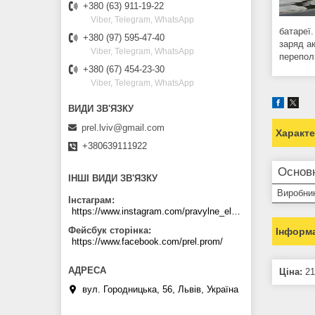
+380 (63) 911-19-22
Viber, Telegram, WhatsApp
батареї
+380 (97) 595-47-40
заряд ак
Viber, Telegram, WhatsApp
перепол
+380 (67) 454-23-30
Viber, Telegram, WhatsApp
prel.lviv@gmail.com
Характ
+380639111922
Основ
ІНШІ ВИДИ ЗВ'ЯЗКУ
Виробни
Інстаграм
https://www.instagram.com/pravylne_electrozhyvlennya/
Фейсбук сторінка
Інформа
https://www.facebook.com/prel.prom/
Ціна:
21
вул. Городницька, 56, Львів, Україна