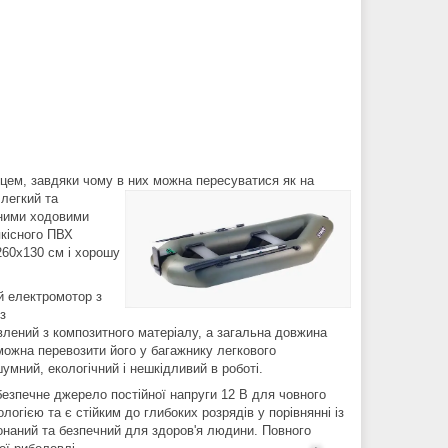
цем, завдяки чому в них можна пересуватися як на
легкий та
нними ходовими
якісного ПВХ
260х130 см і хорошу
й електромотор з
з
влений з композитного матеріалу, а загальна довжина
можна перевозити його у багажнику легкового
мний, екологічний і нешкідливий в роботі.
езпечне джерело постійної напруги 12 В для човного
гією та є стійким до глибоких розрядів у порівнянні із
наний та безпечний для здоров'я людини. Повного