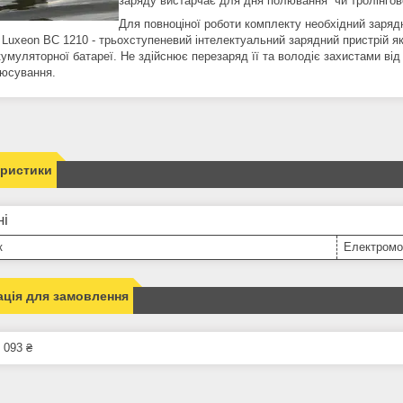
заряду вистарчає для дня
полювання
чи
тролінгов
Для повноціної роботи комплекту необхідний заряд
. Luxeon BC 1210 - трьохступеневий інтелектуальний зарядний пристрій 
умуляторної батареї. Не здійснює перезаряд її та володіє захистами від
юсування.
еристики
ні
к
Електромо
ція для замовлення
 093 ₴