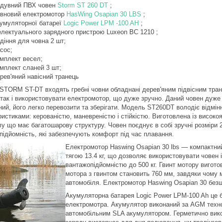
дувний ПВХ човен
Storm ST 260 DT
;
вновий електромотор
HasWing Osapian 30 LBS
;
умуляторної батареї
Logic Power LPM -100 AH
;
електуального зарядного пристрою Luxeon BC 1210 ;
діння для човна 2 шт;
сос;
мплект весел;
мплект сланей 3 шт;
рев'яний навісний транець
 STORM ST-DT входять гребні човни обладнані дерев'яним підвісним тран
 так і використовувати електромотор, що дуже зручно. Даний човен дуже 
ний, його легко перевозити та зберігати. Модель ST260DT володіє відмі
истиками: керованістю, маневреністю і стійкістю. Виготовлена із високо
лу
що має багатошарову структуру. Човен поєднує в собі зручні розміри 
підйомність, які забезпечують комфорт під час плавання.
Електромотор Haswing Osapian 30 lbs ― компактни
тягою 13.4 кг, що дозволяє використовувати човен і
вантажопідйомністю до 500 кг. Гвинт мотору вигото
мотора з гвинтом становить 760 мм, завдяки чому 
автомобіля. Електромотор Haswing Osapian 30 безшу
Акумуляторна батарея Logic Power LPM-100 Ah це б
електромотра. Акумулятор виконаний за AGM техноло
автомобільним SLA акумулятором. Герметично вико