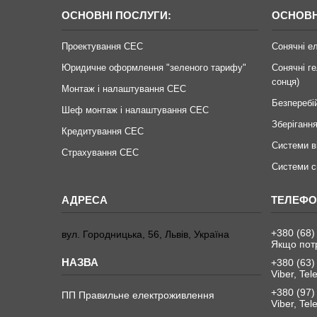
ОСНОВНІ ПОСЛУГИ:
ОСНОВН
Проектування СЕС
Сонячні е
Юридичне оформлення "зеленого тарифу"
Сонячні ге
сонця)
Монтаж і налаштування СЕС
Безперебі
Шеф монтаж і налаштування СЕС
Зберігання
Кредитування СЕС
Системи в
Страхування СЕС
Системи с
+380 (68)
вул. Городницька, 56, Львів, Україна
Якщо пот
+380 (63)
Viber, Te
+380 (97)
ПП Правильне електроживлення
Viber, Te