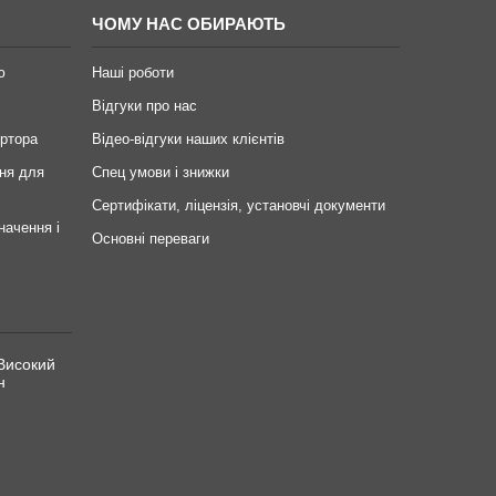
ЧОМУ НАС ОБИРАЮТЬ
ю
Наші роботи
Відгуки про нас
ертора
Відео-відгуки наших клієнтів
ня для
Спец умови і знижки
Сертифікати, ліцензія, установчі документи
начення і
Основні переваги
Високий
н