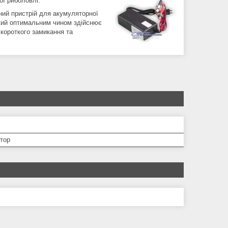
ої риболовлі.
ний пристрій для акумуляторної
який оптимальним чином здійснює
 короткого замикання та
тор