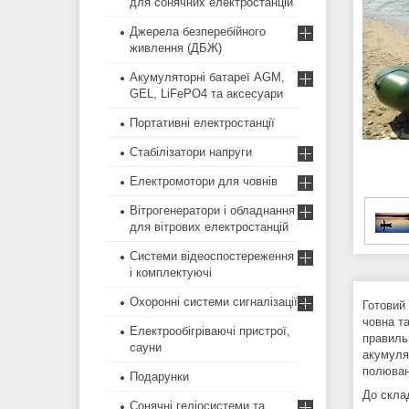
для сонячних електростанцій
Джерела безперебійного
живлення (ДБЖ)
Акумуляторні батареї AGM,
GEL, LiFePO4 та аксесуари
Портативні електростанції
Стабілізатори напруги
Електромотори для човнів
Вітрогенератори і обладнання
для вітрових електростанцій
Системи відеоспостереження
і комплектуючі
Охоронні системи сигналізації
Готовий 
човна т
Електрообігріваючі пристрої,
правильн
сауни
акумуля
полюван
Подарунки
До скла
Сонячні геліосистеми та