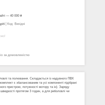
айті — 40 000 ₴
дріб
Код:
Вихідні
ємо!
нів
за домовленістю
иоловлі та полювання. Складається із надувного ПВХ
комплект є збалансованим та усі компоненті підібрані
ного пристрою, потужності мотору та ін). Заряду
швидкості протягом 3 годин, а для риболовлі чи