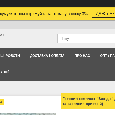
кумулятором отримуй гарантовану знижку 3%
ДБЖ + АК
 і
АШI РОБОТИ
ДОСТАВКА І ОПЛАТА
ПРО НАС
ОПТ / П
АНЦІЇ
Готовий комплект "Вихідні" 
ка
та зарядний пристрій)