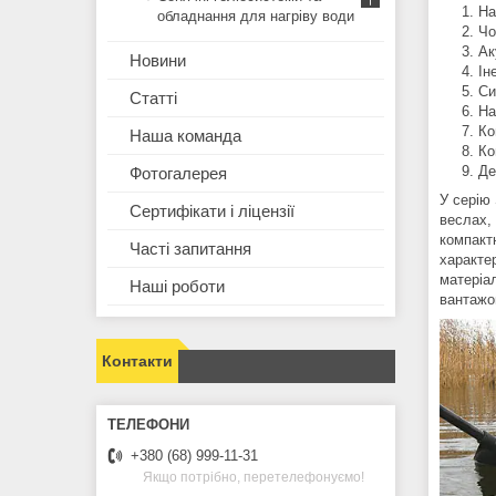
На
обладнання для нагріву води
Чо
Ак
Новини
Ін
Си
Статті
На
Ко
Наша команда
Ко
Де
Фотогалерея
У серію
Сертифікати і ліцензії
веслах,
компакт
Часті запитання
характер
матеріа
Наші роботи
вантажо
Контакти
+380 (68) 999-11-31
Якщо потрібно, перетелефонуємо!