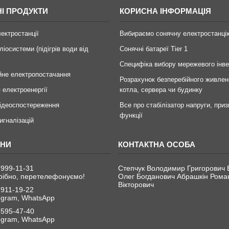
І ПРОДУКТИ
КОРИСНА ІНФОРМАЦІЯ
лектростанції
Вибираємо сонячну електростанці
ліосистеми (підігрів води від
Сонячні батареї Tier 1
Специфіка вибору мережевого інв
йне електропостачання
Розрахунок безперебійного живлен
 електроенергії
котла, сервера чи будинку
ідеоспостереження
Все про стабілізатор напруги, приз
функції
игналізацій
 999-11-31
Степчук Володимир Григорович 
рібно, перетелефонуємо!
Олег Богданович Абрашкін Рома
Вікторович
 911-19-22
legram, WhatsApp
 595-47-40
legram, WhatsApp