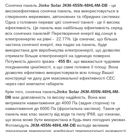
Сонячна панель
Jinko Solar JKM-455N-48HL4M-DB
- це
високоефективна сонячна панель, яка використовується в
створеннях мережевих, автономних та гібридних системах.
Одна з головних переваг цієї сонячної панелі - це її висока
ефективність. Ця панель має найбільшу ефективність серед
всіх сонячних панелей! Перетворення енергії від сонця в
електроенергію на рівні - 22.77%. Це означає, що більша
частина сонячної енергії, яка падає на панель, буде
використана для виробництва електроенергії, що дозволяє
отримати більше електроенергії на одиницю поверхні.
Потужність даного зразка -
455 Вт
, що вважається чудовим
поєднанням ціни/якості, а що саме головне її площі. Вона
дозволяє ефективно використовувати всю площу Вашої
конструкції чи даху для максимальної ефективності СЕС
через свої компактні габарити.
Крім того, сонячна панель
Jinko Solar JKM-455N-48HL4M-
DB
має довговічність та високу надійність. Вона має
витримати навантаження до 4000 Па (задня сторона) та
навантаження до 6000 Па (фронтальна частина). Також ця
панель має клас захисту від води та пилу IP68, що означає,
що вона може бути використана в будь-яких погодних умовах.
Фотомодуль
JKM-455N-48HL4M-DB
володіє великим
діапазоном температур, коефіцієнт температурної залежності