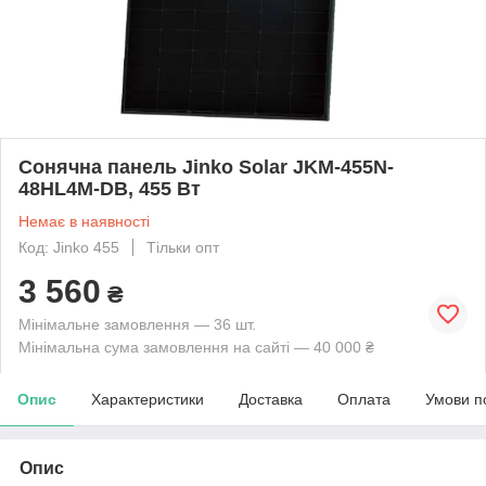
Сонячна панель Jinko Solar JKM-455N-
48HL4M-DB, 455 Вт
Немає в наявності
Код: Jinko 455
Тільки опт
3 560
₴
Мінімальне замовлення — 36 шт.
Мінімальна сума замовлення на сайті — 40 000 ₴
Опис
Характеристики
Доставка
Оплата
Умови п
Опис