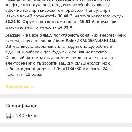
коефіцієнта потужності, що дозволяє зберігати високу
ефективність при високих температурах. Напруга при
максимальній потужності -
30.48 В
, напруга холостого ходу -
36.21
В
. Струм короткого замикання -
15.81
А
, струм при
максимальній потужності -
14.93 А
.
Зважаючи на все більшу популярність сонячних енергетичних
систем, сонячна панель
Jinko Solar JKM-455N-48HL4M-
DB
має високу ефективність та надійність, що робить її
відмінним вибором для будь-яких сонячних проєктів.
Сонячний фотомодуль допоможе зменшити витрати на
електроенергію та зробити ваш дім більш екологічною.
Габарити даної моделі - 1762×1134×30 мм, вага - 24 кг.
Гарантія - 12 років.
Приховати
Специфікація
JINKO 455.pdf