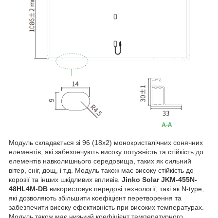
Модуль складається зі 96 (18х2) монокристалічних сонячних
елементів, які забезпечують високу потужність та стійкість до
елементів навколишнього середовища, таких як сильний
вітер, сніг, дощ, і т.д. Модуль також має високу стійкість до
корозії та інших шкідливих впливів.
Jinko Solar JKM-455N-
48HL4M-DB
використовує передові технології, такі як N-type,
які дозволяють збільшити коефіцієнт перетворення та
забезпечити високу ефективність при високих температурах.
Модуль також має низький коефіцієнт температурного