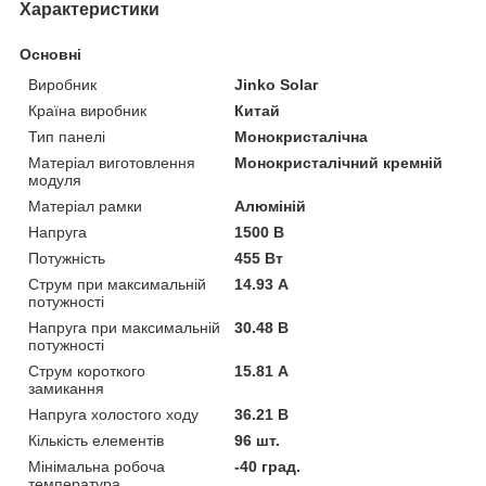
Характеристики
Основні
Виробник
Jinko Solar
Країна виробник
Китай
Тип панелі
Монокристалічна
Матеріал виготовлення
Монокристалічний кремній
модуля
Матеріал рамки
Алюміній
Напруга
1500 В
Потужність
455 Вт
Струм при максимальній
14.93 А
потужності
Напруга при максимальній
30.48 В
потужності
Струм короткого
15.81 А
замикання
Напруга холостого ходу
36.21 В
Кількість елементів
96 шт.
Мінімальна робоча
-40 град.
температура