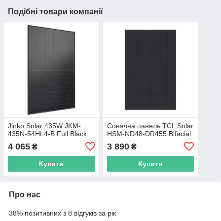
Подібні товари компанії
Jinko Solar 435W JKM-
Сонячна панель TCL Solar
435N-54HL4-B Full Black
HSM-ND48-DR455 Bifacial
4 065
3 890
₴
₴
Купити
Купити
Про нас
38% позитивних з 8 відгуків за рік