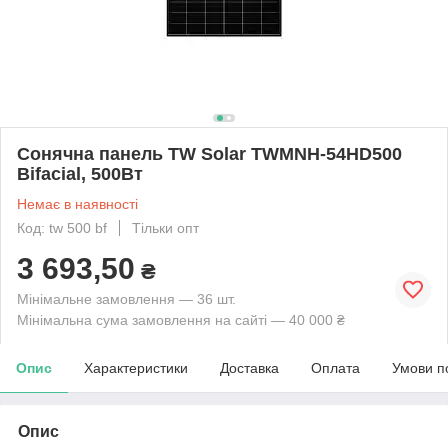
Сонячна панель TW Solar TWMNH-54HD500
Bifacial, 500Вт
Немає в наявності
Код: tw 500 bf
Тільки опт
3 693,50
₴
Мінімальне замовлення — 36 шт.
Мінімальна сума замовлення на сайті — 40 000 ₴
Опис
Характеристики
Доставка
Оплата
Умови п
Опис