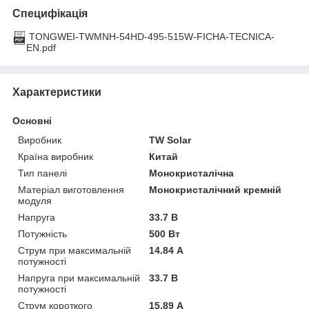
Специфікація
TONGWEI-TWMNH-54HD-495-515W-FICHA-TECNICA-
EN.pdf
Характеристики
Основні
Виробник
TW Solar
Країна виробник
Китай
Тип панелі
Монокристалічна
Матеріал виготовлення
Монокристалічний кремній
модуля
Напруга
33.7 В
Потужність
500 Вт
Струм при максимальній
14.84 А
потужності
Напруга при максимальній
33.7 В
потужності
Струм короткого
15.89 А