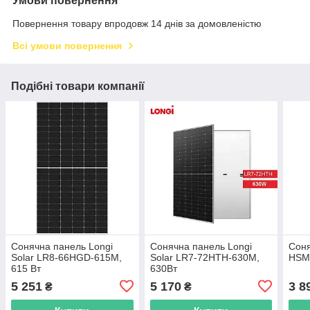
Умови повернення
Повернення товару впродовж 14 днів за домовленістю
Всі умови повернення
Подібні товари компанії
Сонячна панель Longi
Сонячна панель Longi
Соня
Solar LR8-66HGD-615M,
Solar LR7-72HTH-630M,
HSM-
615 Вт
630Вт
5 251
5 170
3 8
₴
₴