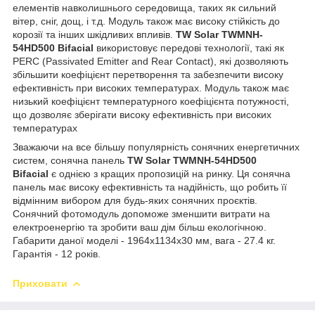
елементів навколишнього середовища, таких як сильний
вітер, сніг, дощ, і т.д. Модуль також має високу стійкість до
корозії та інших шкідливих впливів.
TW Solar TWMNH-
54HD500 Bifacial
використовує передові технології, такі як
PERC (Passivated Emitter and Rear Contact), які дозволяють
збільшити коефіцієнт перетворення та забезпечити високу
ефективність при високих температурах. Модуль також має
низький коефіцієнт температурного коефіцієнта потужності,
що дозволяє зберігати високу ефективність при високих
температурах
Зважаючи на все більшу популярність сонячних енергетичних
систем, сонячна панель
TW Solar TWMNH-54HD500
Bifacial
є однією з кращих пропозицій на ринку. Ця сонячна
панель має високу ефективність та надійність, що робить її
відмінним вибором для будь-яких сонячних проєктів.
Сонячний фотомодуль допоможе зменшити витрати на
електроенергію та зробити ваш дім більш екологічною.
Габарити даної моделі - 1964х1134х30 мм, вага - 27.4 кг.
Гарантія - 12 років.
Приховати