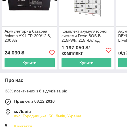
Акумуляторна батарея
Комплект акумуляторної
Акум
Axioma AX-LFP-200/12.8,
системи Deye BOS-B
DEY
200 Ah
215kWh, 215 кВт/год
LiFe
5.12
1 197 050
₴/
збір
24 030
₴
від
комплект
Купити
Купити
Про нас
38% позитивних з 8 відгуків за рік
Працює з 03.12.2010
м. Львів
вул. Городницька, 56, Львів, Україна
Контакти