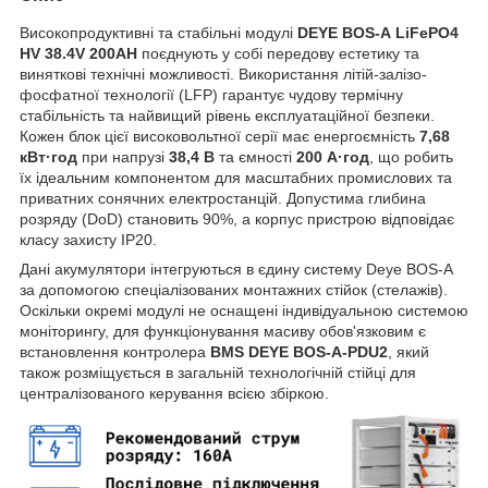
Високопродуктивні та стабільні модулі
DEYE BOS-А LiFePO4
HV 38.4V 200AH
поєднують у собі передову естетику та
виняткові технічні можливості. Використання літій-залізо-
фосфатної технології (LFP) гарантує чудову термічну
стабільність та найвищий рівень експлуатаційної безпеки.
Кожен блок цієї високовольтної серії має енергоємність
7,68
кВт·год
при напрузі
38,4 В
та ємності
200 А·год
, що робить
їх ідеальним компонентом для масштабних промислових та
приватних сонячних електростанцій. Допустима глибина
розряду (DoD) становить 90%, а корпус пристрою відповідає
класу захисту ІР20.
Дані акумулятори інтегруються в єдину систему Deye BOS-А
за допомогою спеціалізованих монтажних стійок (стелажів).
Оскільки окремі модулі не оснащені індивідуальною системою
моніторингу, для функціонування масиву обов'язковим є
встановлення контролера
BMS DEYE BOS-А-PDU2
, який
також розміщується в загальній технологічній стійці для
централізованого керування всією збіркою.