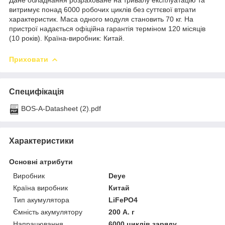
витримує понад 6000 робочих циклів без суттєвої втрати
характеристик. Маса одного модуля становить 70 кг. На
пристрої надається офіційна гарантія терміном 120 місяців
(10 років). Країна-виробник: Китай.
Приховати
Специфікація
BOS-А-Datasheet (2).pdf
Характеристики
Основні атрибути
Виробник
Deye
Країна виробник
Китай
Тип акумулятора
LiFePO4
Ємність акумулятору
200 А. г
Напрацювання
6000 циклів заряду