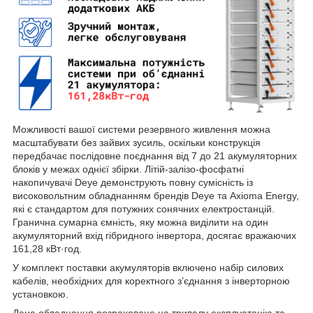
Можливості вашої системи резервного живлення можна
масштабувати без зайвих зусиль, оскільки конструкція
передбачає послідовне поєднання від 7 до 21 акумуляторних
блоків у межах однієї збірки. Літій-залізо-фосфатні
накопичувачі Deye демонструють повну сумісність із
високовольтним обладнанням брендів Deye та Axioma Energy,
які є стандартом для потужних сонячних електростанцій.
Гранична сумарна ємність, яку можна виділити на один
акумуляторний вхід гібридного інвертора, досягає вражаючих
161,28 кВт·год.
У комплект поставки акумуляторів включено набір силових
кабелів, необхідних для коректного з’єднання з інверторною
установкою.
Дане обладнання розраховане на тривалу експлуатацію та