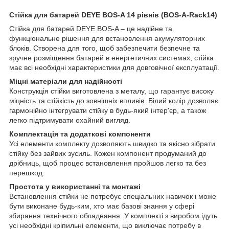
Стійка для батарей DEYE BOS-A 14 рівнів (BOS-A-Rack14)
Стійка для батарей DEYE BOS-A – це надійне та
функціональне рішення для встановлення акумуляторних
блоків. Створена для того, щоб забезпечити безпечне та
зручне розміщення батарей в енергетичних системах, стійка
має всі необхідні характеристики для довговічної експлуатації.
Міцні матеріали для надійності
Конструкція стійки виготовлена з металу, що гарантує високу
міцність та стійкість до зовнішніх впливів. Білий колір дозволяє
гармонійно інтегрувати стійку в будь-який інтер'єр, а також
легко підтримувати охайний вигляд.
Комплектація та додаткові компоненти
Усі елементи комплекту дозволяють швидко та якісно зібрати
стійку без зайвих зусиль. Кожен компонент продуманий до
дрібниць, щоб процес встановлення пройшов легко та без
перешкод.
Простота у використанні та монтажі
Встановлення стійки не потребує спеціальних навичок і може
бути виконане будь-ким, хто має базові знання у сфері
збирання технічного обладнання. У комплекті з виробом ідуть
усі необхідні кріпильні елементи, що виключає потребу в