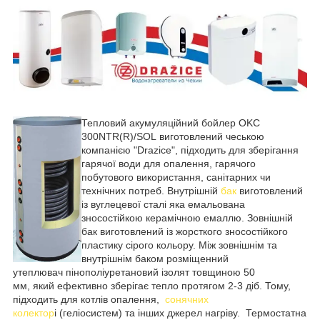
Тепловий акумуляційний бойлер OKC
300NTR(R)/SOL виготовлений чеською
компанією "Drazice", підходить для зберігання
гарячої води для опалення, гарячого
побутового використання, санітарних чи
технічних потреб. Внутрішній
бак
виготовлений
із вуглецевої сталі яка емальована
зносостійкою керамічною емаллю. Зовнішній
бак виготовлений із жорсткого зносостійкого
пластику сірого кольору. Між зовнішнім та
внутрішнім баком розміщенний
утеплювач пінополіуретановий ізолят товщиною 50
мм, який ефективно зберігає тепло протягом 2-3 діб. Тому,
підходить для котлів опалення,
сонячних
колектор
і (геліосистем) та інших джерел нагріву. Термостатна