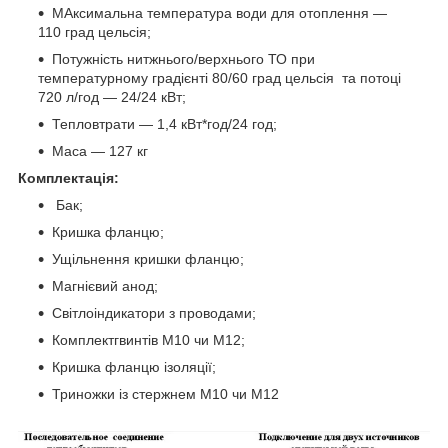
МАксимальна температура води для отоплення ―
110 град цельсія;
Потужність нитжнього/верхнього ТО при
температурному градієнті 80/60
град цельсія
та потоці
720 л/год ― 24/24 кВт;
Тепловтрати ― 1,4 кВт*год/24 год;
Маса ― 127 кг
Комплектація:
Бак;
Кришка фланцю;
Ущільнення кришки фланцю;
Магнієвий анод;
Світлоіндикатори з проводами;
Комплектгвинтів М10 чи М12;
Кришка фланцю ізоляції;
Триножки із стержнем М10 чи М12