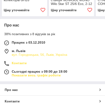
колекторів GH26
станція NOVASOL MONO
СТА
Wilo Star ST 25/6 Eco, 2-12
СОН
л/хв, 6 бар, 3/4 "НР та 1
NOV
Ціну уточнюйте
Ціну уточнюйте
Цін
"НР
ST 1
Про нас
38% позитивних з 8 відгуків за рік
Працює з 03.12.2010
м. Львів
вул. Городницька, 56, Львів, Україна
Контакти
Сьогодні працює з 09:00 до 19:00
Показати весь графік роботи
Про нас
Контакти