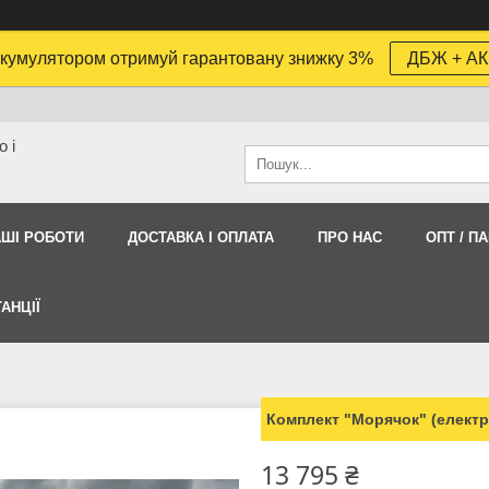
кумулятором отримуй гарантовану знижку 3%
ДБЖ + АК
 і
АШI РОБОТИ
ДОСТАВКА І ОПЛАТА
ПРО НАС
ОПТ / П
АНЦІЇ
Комплект "Морячок" (електр
13 795 ₴