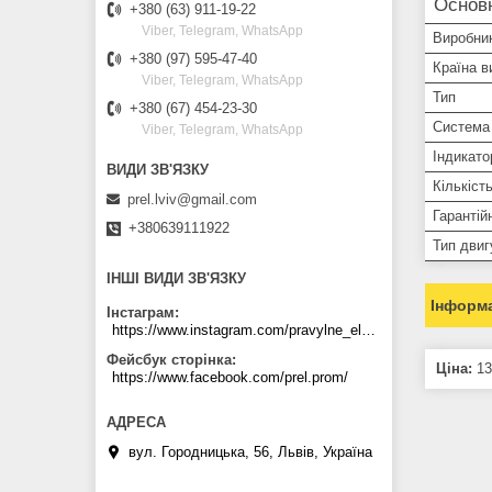
Основ
+380 (63) 911-19-22
Viber, Telegram, WhatsApp
Виробни
+380 (97) 595-47-40
Країна в
Viber, Telegram, WhatsApp
Тип
+380 (67) 454-23-30
Система
Viber, Telegram, WhatsApp
Індикато
Кількіст
prel.lviv@gmail.com
Гарантій
+380639111922
Тип двиг
ІНШІ ВИДИ ЗВ'ЯЗКУ
Інформа
Інстаграм
https://www.instagram.com/pravylne_electrozhyvlennya/
Фейсбук сторінка
Ціна:
13
https://www.facebook.com/prel.prom/
вул. Городницька, 56, Львів, Україна