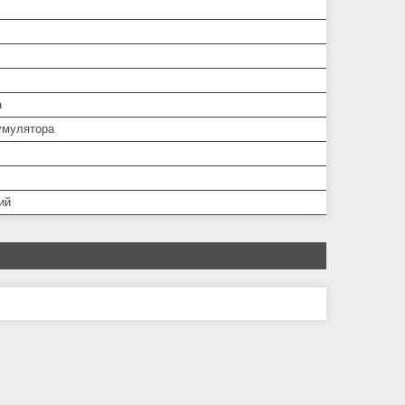
а
умулятора
ий