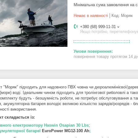
Мінімальна сума замовлення на с
Немає в наявності
Код:
Моряк
+380 (68) 999-11-31
Якщо потрібно, перетелефону
повернення товару протягом 14 д
т "Моряк" підходить для надовного ПВХ човна чи дюроалюмінієвої/дерев'я
 (море) воді. Ідеальним чином підходить для тролінгової риболовлі а та
комплекту будуть - безшумність роботи, не потребує обслуговування а т
, акумуляторна батарея володіє великою кількістю зарядів/розрядів - бли
вності використання.
т складається із:
вного електромотору Haswin Osapian 30 Lbs
;
умуляторної батареї
EuroPower MG12-100 Аh
;