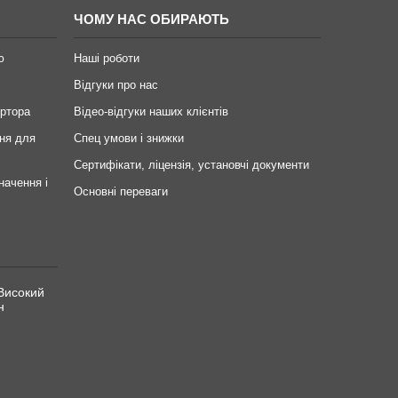
ЧОМУ НАС ОБИРАЮТЬ
ю
Наші роботи
Відгуки про нас
ертора
Відео-відгуки наших клієнтів
ня для
Спец умови і знижки
Сертифікати, ліцензія, установчі документи
начення і
Основні переваги
Високий
н