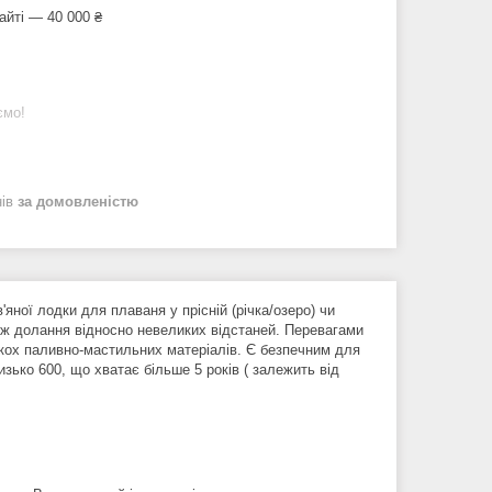
айті — 40 000 ₴
ємо!
нів
за домовленістю
ної лодки для плаваня у прісній (річка/озеро) чи
кож долання відносно невеликих відстаней. Перевагами
акох паливно-мастильних матеріалів. Є безпечним для
зько 600, що хватає більше 5 років ( залежить від