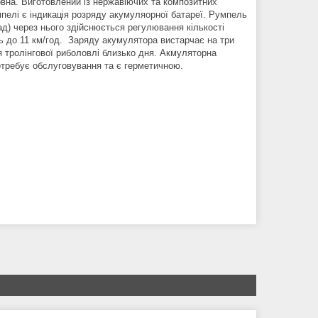
овна. Виготовлений із нержавіючих та композитних
умпелі є індикація розряду акумуляорної батареї. Румпель
ад) через нього здійснюється регулювання кількості
ь до 11 км/год. Заряду акумулятора вистарчає на три
 тролінгової риболовлі близько дня. Акмуляторна
требує обслуговування та є герметичною.