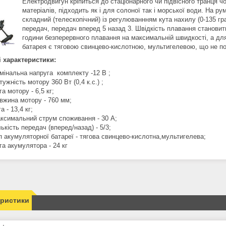
Електродвигун кріпиться до стаціонарного чи підвісного транця ч
матеріалів, підходить як і для солоної так і морської води. На р
складний (телескопічний) із регулюваннням кута нахилу (0-135 гр
передач, передач вперед 5 назад 3. Швідкість плавання становит
години безперервного плавання на максимальній швидкості, а для
батарея є тяговою свинцево-кислотною, мультигелевою, що не по
і характеристики:
мінальна напруга комплекту -12 В ;
тужність мотору 360 Вт (0,4 к.с.) ;
га мотору - 6,5 кг;
вжина мотору - 760 мм;
а - 13,4 кг;
ксимальний струм споживання - 30 А;
лькість передач (вперед/назад) - 5/3;
п акумуляторної батареї - тягова свинцево-кислотна,мультигелева;
га акумулятора - 24 кг
еристики