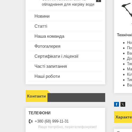
обладнання для нагріву води
Новини
Статті
Технічн
Наша команда
Но
Фотогалерея
По
Ва
Сертифікати і ліцензії
До
Тяг
Часті запитання
Ма
Кі
Наші роботи
Ти
Ва
Контакти
Характ
+380 (68) 999-11-31
Якщо потрібно, перетелефонуємо!