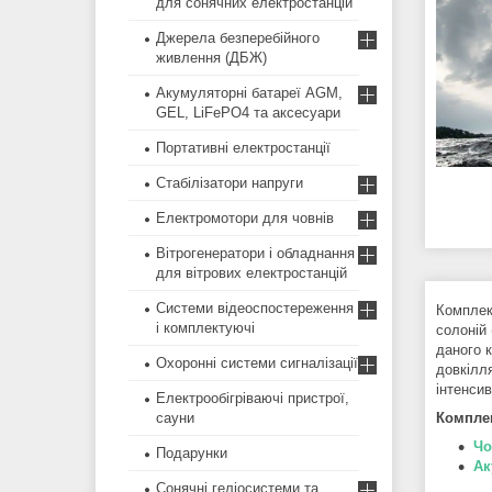
для сонячних електростанцій
Джерела безперебійного
живлення (ДБЖ)
Акумуляторні батареї AGM,
GEL, LiFePO4 та аксесуари
Портативні електростанції
Стабілізатори напруги
Електромотори для човнів
Вітрогенератори і обладнання
для вітрових електростанцій
Системи відеоспостереження
Комплек
і комплектуючі
солоній
даного 
Охоронні системи сигналізації
довкілля
інтенси
Електрообігріваючі пристрої,
сауни
Комплек
Чо
Подарунки
Ак
Сонячні геліосистеми та