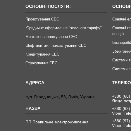
ОСНОВНІ ПОСЛУГИ:
ОСНОВН
Проектування СЕС
Сонячні е
Юридичне оформлення "зеленого тарифу"
Сонячні ге
сонця)
Монтаж і налаштування СЕС
Безперебі
Шеф монтаж і налаштування СЕС
Зберігання
Кредитування СЕС
Системи в
Страхування СЕС
Системи с
+380 (68)
вул. Городницька, 56, Львів, Україна
Якщо пот
+380 (63)
Viber, Te
+380 (97)
ПП Правильне електроживлення
Viber, Te