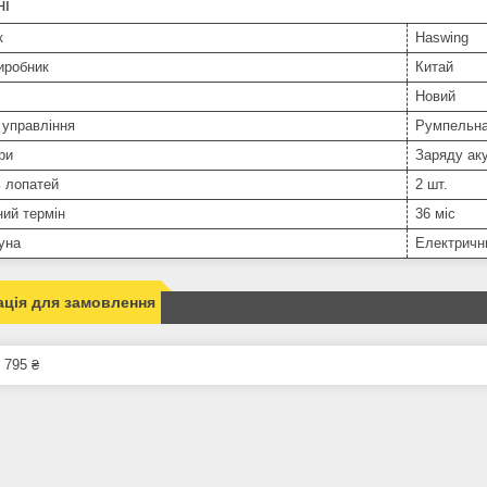
ні
к
Haswing
иробник
Китай
Новий
 управління
Румпельн
ри
Заряду ак
ь лопатей
2 шт.
ний термін
36 міс
уна
Електричн
ція для замовлення
 795 ₴