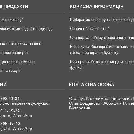
І ПРОДУКТИ
КОРИСНА ІНФОРМАЦІЯ
лектростанції
Вибираємо сонячну електростанці
ліосистеми (підігрів води від
Сонячні батареї Tier 1
Специфіка вибору мережевого інв
йне електропостачання
Розрахунок безперебійного живлен
 електроенергії
котла, сервера чи будинку
ідеоспостереження
Все про стабілізатор напруги, приз
функції
игналізацій
 999-11-31
Степчук Володимир Григорович 
рібно, перетелефонуємо!
Олег Богданович Абрашкін Рома
Вікторович
 911-19-22
legram, WhatsApp
 595-47-40
legram, WhatsApp