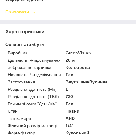
Приховати
Характеристики
Основні атрибути
Виробник
GreenVision
Дальність ІЧ-підсвічування
20 м
Зображення картинки
Кольорова
Наявність ІЧ-підсвічування
Так
Застосування
Внутрішня/Вулична
Роздільна здатність (Мп)
1
Роздільна здатність (ТВЛ)
720
Режим зйомки "День/ніч"
Так
Стан
Новий
Тип камери
AHD
Фізичний розмір матриці
1/4"
Форм-фактор
Купольний