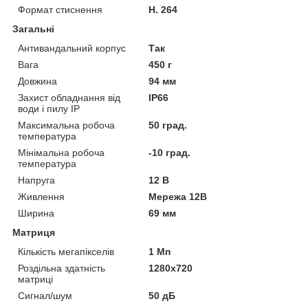
Формат стиснення
H. 264
Загальні
Антивандальний корпус
Так
Вага
450 г
Довжина
94 мм
Захист обладнання від
IP66
води і пилу IP
Максимальна робоча
50 град.
температура
Мінімальна робоча
-10 град.
температура
Напруга
12 В
Живлення
Мережа 12В
Ширина
69 мм
Матриця
Кількість мегапікселів
1 Мп
Роздільна здатність
1280x720
матриці
Сигнал/шум
50 дБ