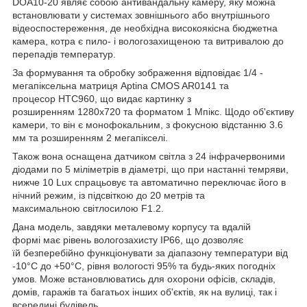
DOA10-20 являє собою антивандальну камеру, яку можна
встановлювати у системах зовнішнього або внутрішнього
відеоспостереження, де необхідна високоякісна бюджетна
камера, котра є пило- і вологозахищеною та витривалою до
перепадів температур.
За формування та обробку зображення відповідає 1/4 -
мегапіксельна матриця Aptina CMOS AR0141 та
процесор HTC960, що видає картинку з
розширенням 1280x720 та форматом 1 Мпікс. Щодо об'єктиву
камери, то він є монофокальним, з фокусною відстанню 3.6
мм та розширенням 2 мегапікселі.
Також вона оснащена датчиком світла з 24 інфрачервоними
діодами по 5 міліметрів в діаметрі, що при настанні темряви,
нижче 10 Lux спрацьовує та автоматично переключає його в
нічний режим, із підсвіткою до 20 метрів та
максимальною світлосилою F1.2.
Дана модель, завдяки металевому корпусу та вдалій
формі має рівень вологозахисту ІР66, що дозволяє
їй безперебійно функціонувати за діапазону температури від
-10°C до +50°C, рівня вологості 95% та будь-яких погодніх
умов. Може встановлюватись для охорони офісів, складів,
домів, гаражів та багатьох інших об'єктів, як на вулиці, так і
всередині будівель.