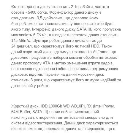
Ємність даного диску становить 2 Терабайти, частота
обертів - 5400 об/хв. Форм-фактор даного диску є
стандартним, 3,5-дюймовим, що дозволяє йому
безпроблемно встановлюватись у відеореєстратор будь-
якого типу. Інтерфейс даного диску SATA III, його пропускна
можливість 6 Гбіт/с, а швидкість передачі даних становить
145 Мбіт/с. Шум при роботі даного диска сягає до
24 децибел, що характеризує його як тихий HDD. Також
даний жорстнкий диск підтримує технологію AllFrame, що
дозволяє працювати з набором команд обробки потокових
даних протоколу АТА з метою зменшення втрати кадрів,
поліпшення відтворення і збільшення числа підтримуваних
дискових відсіків. Гарантія на даний жорсткий диск
становить 3 роки, що характеризує його як дуже надійний та
довговічний у роботі.
Жорсткий диск HDD 1000Gb WD WD10PURX (IntelliPower,
64M Buffer, SATA-III) являє собою високоякісний
накопичувач, створений і оптимізований спеціально для
систем відеоспостереження. Даний диск характеризується
високою ємністю, передачею даних та швидкодією, що є