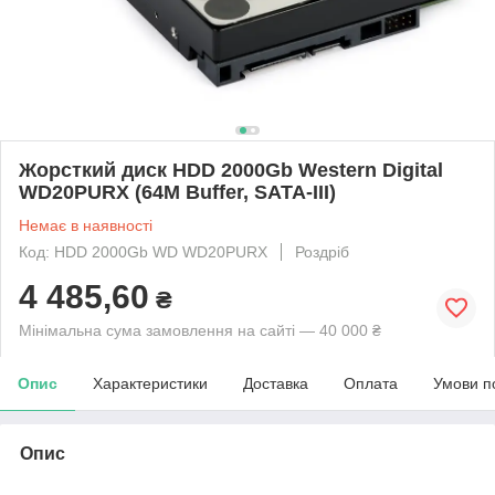
Жорсткий диск HDD 2000Gb Western Digital
WD20PURX (64M Buffer, SATA-III)
Немає в наявності
Код: HDD 2000Gb WD WD20PURX
Роздріб
4 485,60
₴
Мінімальна сума замовлення на сайті — 40 000 ₴
Опис
Характеристики
Доставка
Оплата
Умови п
Опис