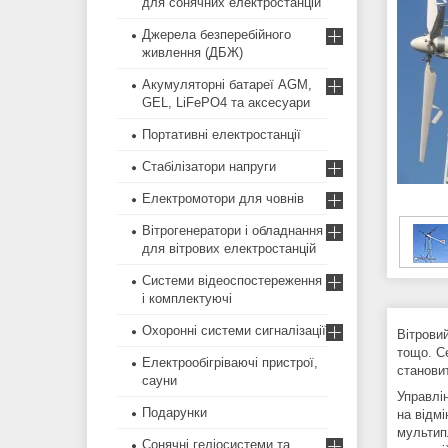
для сонячних електростанцій
Джерела безперебійного
живлення (ДБЖ)
Акумуляторні батареї AGM,
GEL, LiFePO4 та аксесуари
Портативні електростанції
Стабілізатори напруги
Електромотори для човнів
Вітрогенератори і обладнання
для вітрових електростанцій
Системи відеоспостереження
і комплектуючі
Охоронні системи сигналізації
Вітрови
тощо. С
Електрообігріваючі пристрої,
станови
сауни
Управлі
Подарунки
на відм
мультип
Сонячні геліосистеми та