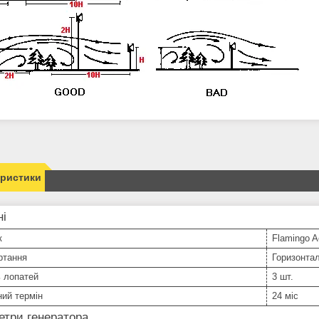
еристики
ні
к
Flamingo A
ртання
Горизонта
ь лопатей
3 шт.
ний термін
24 міс
етри генератора