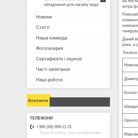
на пості
обладнання для нагріву води
котра ф
Робочий
Новини
клімати
номінал
Статті
генерува
Наша команда
Даний в
роки, а 
Фотогалерея
Технічні
Сертифікати і ліцензії
Номіна
Часті запитання
Діаметр
Наші роботи
Кількіс
Контакти
Швидкіс
Орієнто
+380 (68) 999-11-31
Якщо потрібно, перетелефонуємо!
Максим