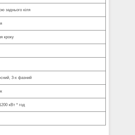
ою заднього кіля
я
я кроку
сний, 3-х фазний
ик
1200 кВт * год