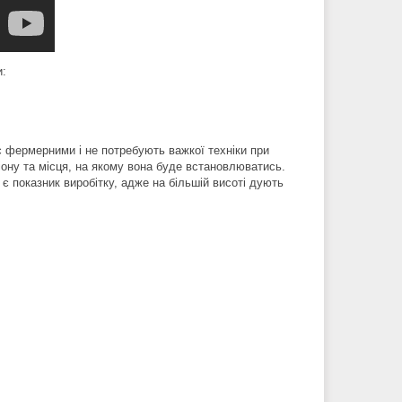
и:
є фермерними і не потребують важкої техніки при
іону та місця, на якому вона буде встановлюватись.
 показник виробітку, адже на більшій висоті дують