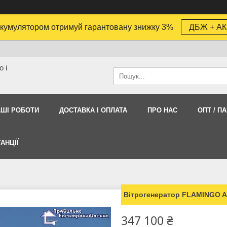
кумулятором отримуй гарантовану знижку 3%
ДБЖ + АК
 і
АШI РОБОТИ
ДОСТАВКА І ОПЛАТА
ПРО НАС
ОПТ / П
АНЦІЇ
Вітрогенератор FLAMINGO A
347 100 ₴