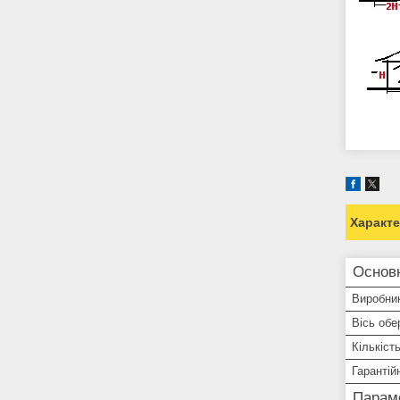
Характ
Основ
Виробни
Вісь обе
Кількіст
Гарантій
Парам