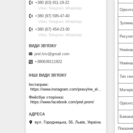
+380 (63) 911-19-22
Viber, Telegram, WhatsApp
Орієнта
+380 (97) 595-47-40
Viber, Telegram, WhatsApp
Зупинк
+380 (67) 454-23-30
Viber, Telegram, WhatsApp
Регуля
Номіна
prel.lviv@gmail.com
+380639111922
Номіна
ІНШІ ВИДИ ЗВ'ЯЗКУ
Тип ге
Інстаграм
https://www.instagram.com/pravylne_electrozhyvlennya/
Матері
Фейсбук сторінка
https://www.facebook.com/prel.prom/
Орієнто
Бажана 
вул. Городницька, 56, Львів, Україна
Показник