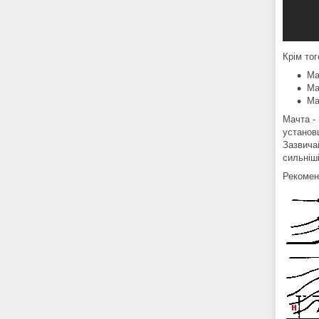
Крім тог
Ма
Ма
Ма
Мачта -
установ
Зазвича
сильніші
Рекомен