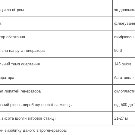
ція за вітром
за допомог
а
флюгуванн
тор обертання
вимірюванн
льна напруга генератора
96 В
льний темп обертання
145 об/хв
нератора
багатополю
ал лопатей генератора
склопласт
вний рівень виробітку енергії за місяць
від 500 до 
висота щогли вітрової станції
21-27 м
и виробітку даного вітрогенератора: