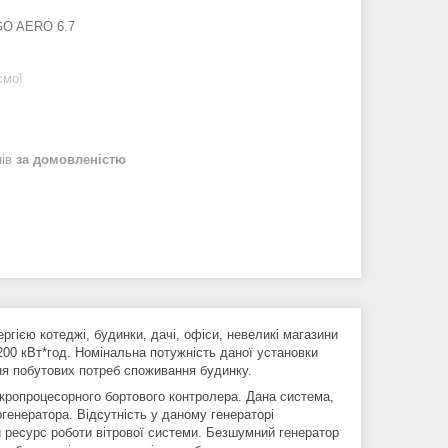
O AERO 6.7
ємо!
нів
за домовленістю
ією котеджі, будинки, дачі, офіси, невеликі магазини
200 кВт*год. Номінальна потужність даної установки
ня побутових потреб споживання будинку.
кропроцесорного бортового контролера. Дана система,
генератора. Відсутність у даному генераторі
 ресурс роботи вітрової системи. Безшумний генератор