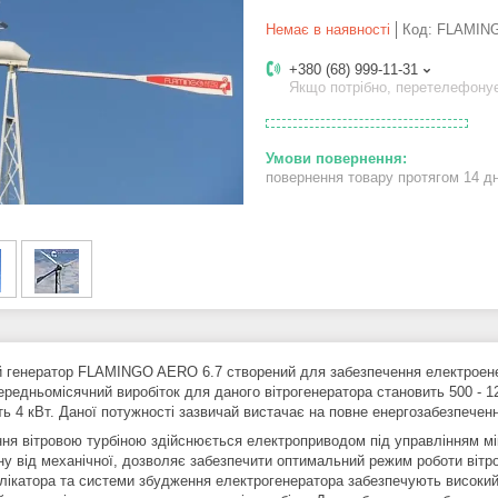
Немає в наявності
Код:
FLAMING
+380 (68) 999-11-31
Якщо потрібно, перетелефону
повернення товару протягом 14 д
й генератор FLAMINGO AERO 6.7 створений для забезпечення електроенерг
ередньомісячний виробіток для даного вітрогенератора становить 500 - 1
ть 4 кВт. Даної потужності зазвичай вистачає на повне енергозабезпечен
ння вітровою турбіною здійснюється електроприводом під управлінням мі
іну від механічної, дозволяє забезпечити оптимальний режим роботи вітро
лікатора та системи збудження електрогенератора забезпечують високий