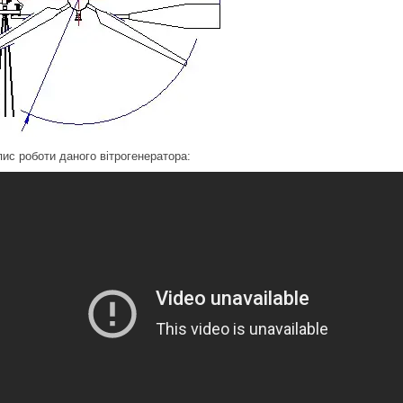
пис роботи даного вітрогенератора: