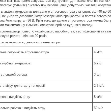
йних магнітах прямо запускається від турбіни. Для забезпечення безпеки
люгерує (зупиняє) систему при перевищенні допустимої частоти обертанн
 діапазон температур для даного вітрогенератора становить від -40 до 
чних умов та дозволяє йому безперебійно працювати на протязі всього ро
ьна його напруга - 96 В. Крім того, до даного вітрогенератора можна бе
ти максимальну кількість електроенергії за будь-якої погоди.
ітрогенератор повністю українського виробництва, сертифікований та ста
ресурс роботи - більше 20 років.
 характеристика даного вітрогенератора:
льна потужність вітрогенератора
4 кВт
 турбіни генератора
6.7 м
ть лопатей ротора
3 шт.
ть вітру для старту генерації
2,5 м/с
вна швидкість вітру
8 м/с
альна робоча швидкість вітру
50 м/с