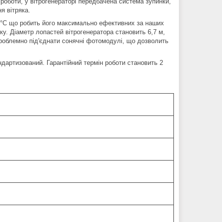
 роботи, у вітрогенераторі передбачена система зупинки,
я вітряка.
60°C що робить його максимально ефективних за наших
ку. Діаметр лопастей вітрогенератора становить 6,7 м,
зпроблемно під'єднати сонячні фотомодулі, що дозволить
ндартизований. Гарантійний термін роботи становить 2