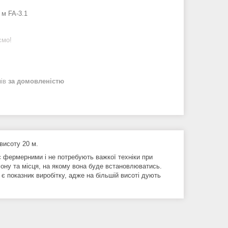
 м FA-3.1
ємо!
нів
за домовленістю
висоту 20 м.
є фермерними і не потребують важкої техніки при
іону та місця, на якому вона буде встановлюватись.
 показник виробітку, адже на більшій висоті дують