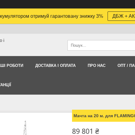
кумулятором отримуй гарантовану знижку 3%
ДБЖ + АК
 і
АШI РОБОТИ
ДОСТАВКА І ОПЛАТА
ПРО НАС
ОПТ / П
АНЦІЇ
Мачта на 20 м. для FLAMING
89 801 ₴