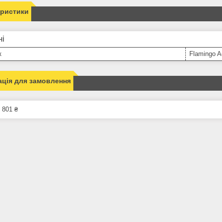
еристики
ні
к
Flamingo A
ція для замовлення
 801 ₴