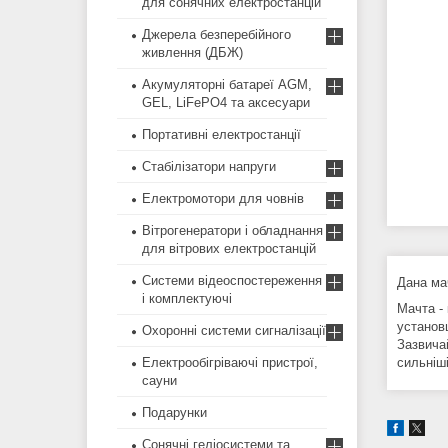
для сонячних електростанцій
Джерела безперебійного
живлення (ДБЖ)
Акумуляторні батареї AGM,
GEL, LiFePO4 та аксесуари
Портативні електростанції
Стабілізатори напруги
Електромотори для човнів
Вітрогенератори і обладнання
для вітрових електростанцій
Системи відеоспостереження
Дана ма
і комплектуючі
Мачта -
установ
Охоронні системи сигналізації
Зазвича
Електрообігріваючі пристрої,
сильніші
сауни
Подарунки
Сонячні геліосистеми та