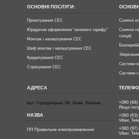
ОСНОВНІ ПОСЛУГИ:
ОСНОВН
Проектування СЕС
Сонячні е
Юридичне оформлення "зеленого тарифу"
Сонячні ге
сонця)
Монтаж і налаштування СЕС
Безперебі
Шеф монтаж і налаштування СЕС
Зберігання
Кредитування СЕС
Системи в
Страхування СЕС
Системи с
+380 (68)
вул. Городницька, 56, Львів, Україна
Якщо пот
+380 (63)
Viber, Te
+380 (97)
ПП Правильне електроживлення
Viber, Te