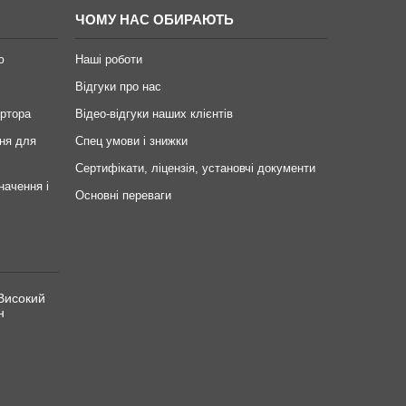
ЧОМУ НАС ОБИРАЮТЬ
ю
Наші роботи
Відгуки про нас
ертора
Відео-відгуки наших клієнтів
ня для
Спец умови і знижки
Сертифікати, ліцензія, установчі документи
начення і
Основні переваги
Високий
н