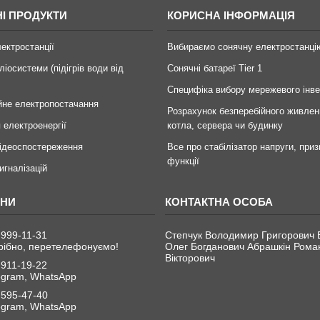
І ПРОДУКТИ
КОРИСНА ІНФОРМАЦІЯ
лектростанції
Вибираємо сонячну електростанці
ліосистеми (підігрів води від
Сонячні батареї Tier 1
Специфіка вибору мережевого інв
йне електропостачання
Розрахунок безперебійного живлен
 електроенергії
котла, сервера чи будинку
ідеоспостереження
Все про стабілізатор напруги, приз
функції
игналізацій
 999-11-31
Степчук Володимир Григорович 
рібно, перетелефонуємо!
Олег Богданович Абрашкін Рома
Вікторович
 911-19-22
legram, WhatsApp
 595-47-40
legram, WhatsApp