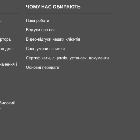
ЧОМУ НАС ОБИРАЮТЬ
ю
Наші роботи
Відгуки про нас
ертора
Відео-відгуки наших клієнтів
ня для
Спец умови і знижки
Сертифікати, ліцензія, установчі документи
начення і
Основні переваги
Високий
н