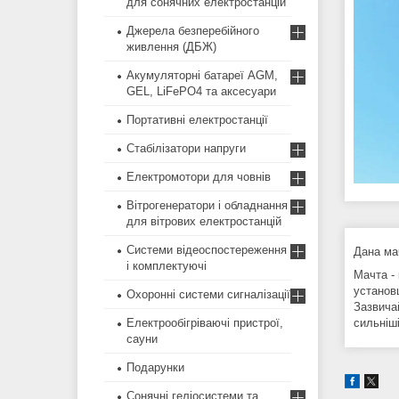
для сонячних електростанцій
Джерела безперебійного
живлення (ДБЖ)
Акумуляторні батареї AGM,
GEL, LiFePO4 та аксесуари
Портативні електростанції
Стабілізатори напруги
Електромотори для човнів
Вітрогенератори і обладнання
для вітрових електростанцій
Системи відеоспостереження
Дана ма
і комплектуючі
Мачта -
установ
Охоронні системи сигналізації
Зазвича
Електрообігріваючі пристрої,
сильніші
сауни
Подарунки
Сонячні геліосистеми та