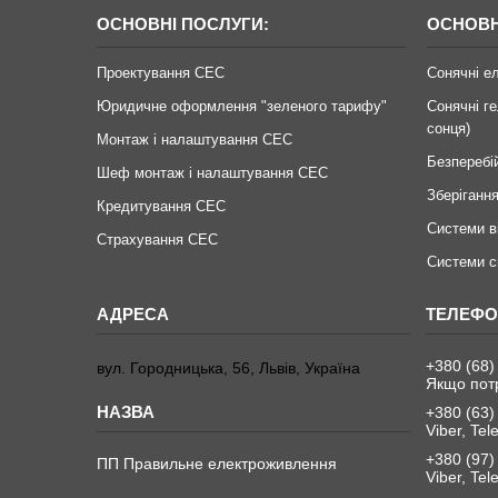
ОСНОВНІ ПОСЛУГИ:
ОСНОВН
Проектування СЕС
Сонячні е
Юридичне оформлення "зеленого тарифу"
Сонячні ге
сонця)
Монтаж і налаштування СЕС
Безперебі
Шеф монтаж і налаштування СЕС
Зберігання
Кредитування СЕС
Системи в
Страхування СЕС
Системи с
+380 (68)
вул. Городницька, 56, Львів, Україна
Якщо пот
+380 (63)
Viber, Te
+380 (97)
ПП Правильне електроживлення
Viber, Te