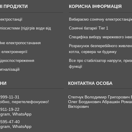
І ПРОДУКТИ
КОРИСНА ІНФОРМАЦІЯ
лектростанції
Вибираємо сонячну електростанці
ліосистеми (підігрів води від
Сонячні батареї Tier 1
Специфіка вибору мережевого інв
йне електропостачання
Розрахунок безперебійного живлен
 електроенергії
котла, сервера чи будинку
ідеоспостереження
Все про стабілізатор напруги, приз
функції
игналізацій
 999-11-31
Степчук Володимир Григорович 
рібно, перетелефонуємо!
Олег Богданович Абрашкін Рома
Вікторович
 911-19-22
legram, WhatsApp
 595-47-40
legram, WhatsApp