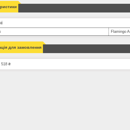
еристики
ні
к
Flamingo A
ція для замовлення
 518 ₴