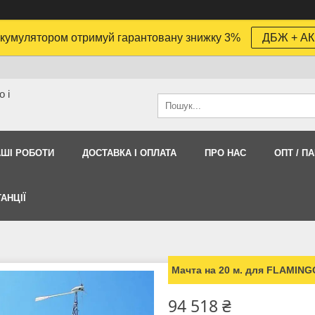
кумулятором отримуй гарантовану знижку 3%
ДБЖ + АК
 і
АШI РОБОТИ
ДОСТАВКА І ОПЛАТА
ПРО НАС
ОПТ / П
АНЦІЇ
Мачта на 20 м. для FLAMING
94 518 ₴