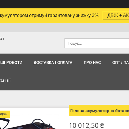
кумулятором отримуй гарантовану знижку 3%
ДБЖ + АК
 і
АШI РОБОТИ
ДОСТАВКА І ОПЛАТА
ПРО НАС
ОПТ / П
АНЦІЇ
Гелева акумуляторна батар
одаж
10 012,50 ₴