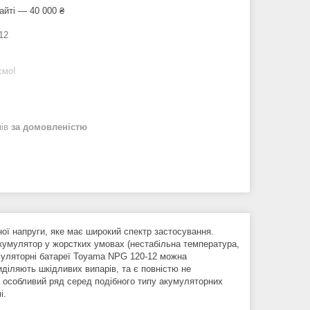
айті — 40 000 ₴
12
ємо!
нів
за домовленістю
ої напруги, яке має широкий спектр застосування.
акумулятор у жорстких умовах (нестабільна температура,
кумуляторні батареї Toyama NPG 120-12 можна
иділяють шкідливих випарів, та є повністю не
а особливий ряд серед подібного типу акумуляторних
і.