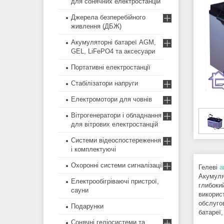
для сонячних електростанцій
Джерела безперебійного
живлення (ДБЖ)
Акумуляторні батареї AGM,
GEL, LiFePO4 та аксесуари
Портативні електростанції
Стабілізатори напруги
Електромотори для човнів
Вітрогенератори і обладнання
для вітрових електростанцій
Системи відеоспостереження
і комплектуючі
Охоронні системи сигналізації
Гелеві
а
Акумуля
Електрообігріваючі пристрої,
глибоки
сауни
викорис
обслуго
Подарунки
батареї
Сонячні геліосистеми та