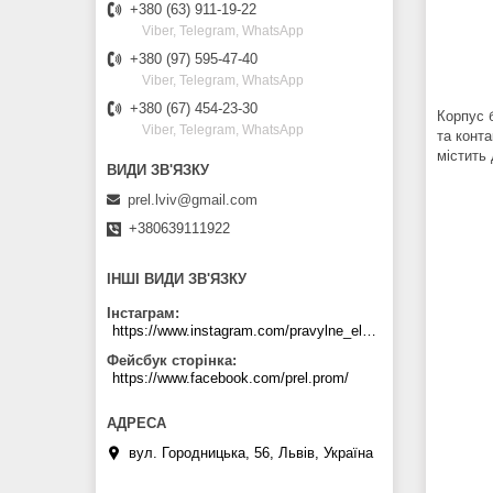
+380 (63) 911-19-22
Viber, Telegram, WhatsApp
+380 (97) 595-47-40
Viber, Telegram, WhatsApp
+380 (67) 454-23-30
Корпус б
Viber, Telegram, WhatsApp
та конт
містить 
prel.lviv@gmail.com
+380639111922
ІНШІ ВИДИ ЗВ'ЯЗКУ
Інстаграм
https://www.instagram.com/pravylne_electrozhyvlennya/
Фейсбук сторінка
https://www.facebook.com/prel.prom/
вул. Городницька, 56, Львів, Україна