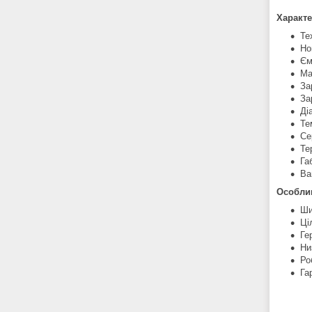
Характ
Те
Но
Єм
Ма
За
За
Ді
Те
Се
Те
Га
Ва
Особли
Ши
Ці
Ге
Ни
Ро
Га