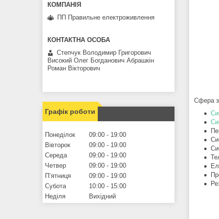
ПП Правильне електроживлення
Степчук Володимир Григорович
Високий Олег Богданович Абрашкін
Роман Вікторович
Сфера з
Графік роботи
Си
Си
Пе
Понеділок
09:00
19:00
Си
Вівторок
09:00
19:00
Си
Середа
09:00
19:00
Те
Четвер
09:00
19:00
Ел
Пр
Пʼятниця
09:00
19:00
Ре
Субота
10:00
15:00
Неділя
Вихідний