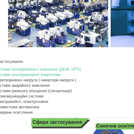
астосування
стеми безперебійного живлення (ДБЖ, UPS)
стеми альтернативної енергетики
ретворювачі напруги ( інвертори напруги )
стеми аварійного живлення
стеми раннього опущення (сигналізації)
лекомунікаційні системи
ектромобілі, електрочовни
омислова автоматика
зервне освітлення