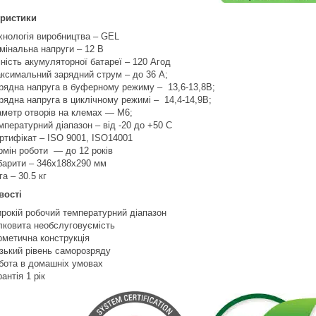
еристики
хнологія виробництва – GEL
мінальна напруги – 12 В
ність акумуляторної батареї – 120 Агод
ксимальний зарядний струм – до 36 А;
рядна напруга в буферному режиму – 13,6-13,8В;
рядна напруга в циклічному режимі – 14,4-14,9В;
аметр отворів на клемах ― M6;
мпературний діапазон – від -20 до +50 С
ртифікат – ISO 9001, ISO14001
рмін роботи ― до 12 років
барити – 346х188х290 мм
га – 30.5 кг
вості
рокій робочий температурний діапазон
лковита необслуговуємість
рметична конструкція
зький рівень саморозряду
бота в домашніх умовах
рантія 1 рік