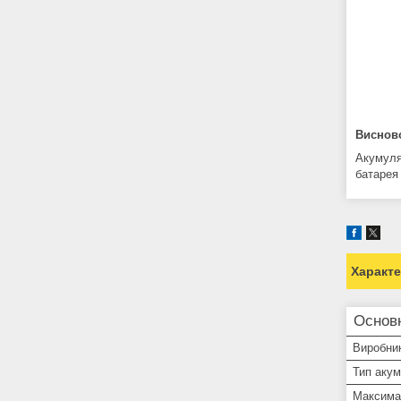
Виснов
Акумуля
батарея
Характ
Основн
Виробни
Тип аку
Максима