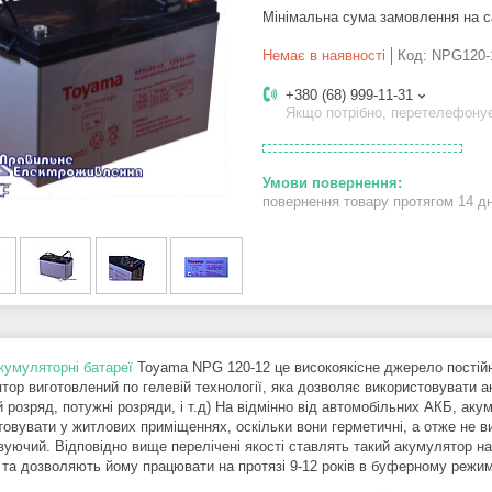
Мінімальна сума замовлення на с
Немає в наявності
Код:
NPG120-
+380 (68) 999-11-31
Якщо потрібно, перетелефону
повернення товару протягом 14 д
кумуляторні батареї
Toyama NPG 120-12 це високоякісне джерело постійн
тор виготовлений по гелевій технології, яка дозволяє використовувати 
й розряд, потужні розряди, і т.д) На відмінно від автомобільних АКБ, а
товувати у житлових приміщеннях, оскільки вони герметичні, а отже не в
вуючий. Відповідно вище перелічені якості ставлять такий акумулятор н
, та дозволяють йому працювати на протязі 9-12 років в буферному режим