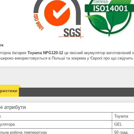
ок
торна батарея
Toyama NPG120-12
це якісний акумулятор виготовлений н
 широко використовується в Польші та зокрема у Європі про що свідчить
еристики
і атрибути
к
Toyama
мулятора
GEL
льна робоча температура
50 град.