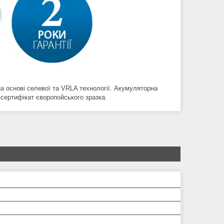
а основі селевої та VRLA технології. Акумуляторна
 сертифікат єворопойського зразка.