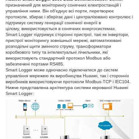
призначений для моніторингу сонячних електростанцій і
управління ними. Він об'єднує всі порти, перетворює
протоколи, збирає і зберігає дані і централізовано контролює і
підтримує систему генерації сонячної енергії в
цілому, використовується в сонячних енергосистемах.
Smart Logger підтримує сторонні пристрої, такі як інвертори,
пристрої моніторингу зовнішньої мережі, автоматизовані
розподільчі щити змінного струму, трансформатори
коробкового типу та інтелектуальні лічильники, які
використовують стандартний протокол Modbus або
забезпечені портами RS485.
Smart Logger може одночасно підключатися до систем
управління мережею як виробництва Huawei, так і сторонніх
виробників використовуючи протоколи Modbus-TCP і IEC104.
Нижче представлена архітектура системи керованої Huawei
Smart Logger: