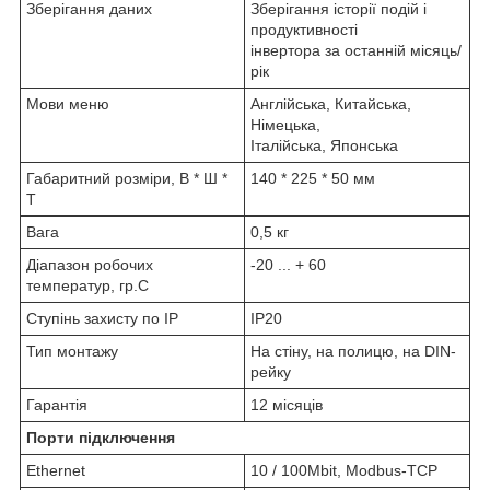
Зберігання даних
Зберігання історії подій і
продуктивності
інвертора за останній місяць/
рік
Мови меню
Англійська, Китайська,
Німецька,
Італійська, Японська
Габаритний розміри, В * Ш *
140 * 225 * 50 мм
Т
Вага
0,5 кг
Діапазон робочих
-20 ... + 60
температур, гр.С
Ступінь захисту по IP
IP20
Тип монтажу
На стіну, на полицю, на DIN-
рейку
Гарантія
12 місяців
Порти підключення
Ethernet
10 / 100Mbit, Modbus-TCP