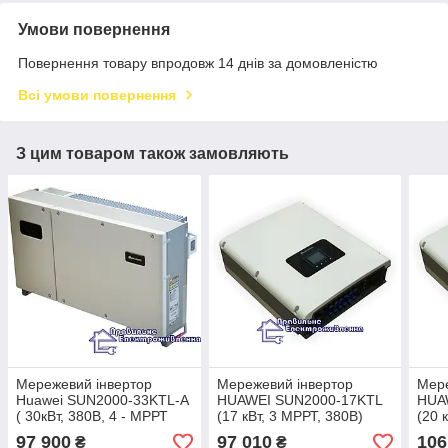
Умови повернення
Повернення товару впродовж 14 днів за домовленістю
Всі умови повернення
З цим товаром також замовляють
Мережевий інвертор
Мережевий інвертор
Мере
Huawei SUN2000-33KTL-A
HUAWEI SUN2000-17KTL
HUA
( 30кВт, 380В, 4 - МРРТ
(17 кВт, 3 МРРТ, 380В)
(20 
трека )
97 900
97 010
106
₴
₴