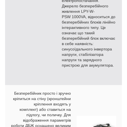
електропостачання.
Джерело безперебійного
живлення LPY-W-
PSW 1000VA, відноситься до
безперебійних блоків лінійно
інтерактивного типу. Це
означає що такий
безперебійний блок включає
в себе наявність:
синусоїдального інвертора
напруги, стабілізатора
напруги та зарядного
пристрою для акумулятора.
Безперебійник просто і зручно
кріпиться на стіну (кронштейни
кріплення входять у
комплект) або ставиться на
підлогу, чи поличку. Для
відображення параметрів
роботи ДБЖ оснащено великим