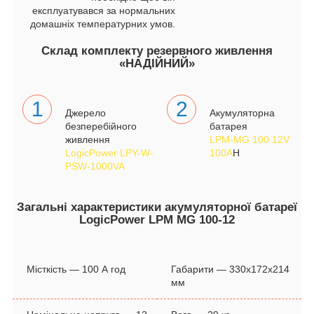
експлуатувався за нормальних
домашніх температурних умов.
Склад комплекту резервного живлення
«НАДІЙНИЙ»
1
2
Джерело
Акумуляторна
безперебійного
батарея
живлення
LPM-MG 100 12V
LogicPower LPY-W-
100A
H
PSW-1000VA
Загальні характеристики акумуляторної батареї
LogicPower LPM MG 100-12
Місткість ― 100 А год
Габарити ― 330x172x214
мм