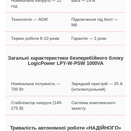
Номінальна напруга ― 12
Вага ― 29 кг
год
Технологія ― AGM
Підключення під болт ―
М6
Термін роботи 8-10 років
Гарантія ― 2 роки
Загальні характеристики безперебійного блоку
LogicPower LPY-W-PSW 1000VA
Номінальна потужність ―
Зарядний пристрій ― 25 А
700 Вт
(інтелектуальний)
Стабілізатор напруги (140-
Система комплексного
275 В)
захисту
Тривалість автономної роботи «НАДІЙНОГО»