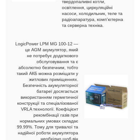
твердопаливні котли,
освітлення, циркуляційні
насоси, холодильник, теле та
радіоапаратура, комп'ютерна
та серверна техніка.
LogicPower LPM MG 100-12 ―
це AGM акумулятор, який
не потребує додаткового
обслуговування та є
абсолютно безпечним, тобто
такий АКБ можна розміщати у
житлових приміщеннях.
Безпечність акумуляторної
батареї досягається
використанням герметичної
конструкції та спеціалізованої
VRLA технології. Коефіцієнт
рекомбінації газів при
нормальних умовах складає
99.99%. Тому для тривалої та
надійної роботи акумулятора
необхідно щоб він