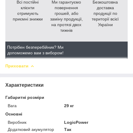
Всі постійні
Ми гарантуємо
Безкоштовна
клієнти
повернення
доставка
отримують
грошей, або
продукції по
приємні знижки
заміну продукції,
території всієї
на протязі двох
України
тижнів
Потрібен безперебійник? Ми
допоможемо вам з вибором!
Приховати
Характеристики
Габаритні розміри
Вага
29 кг
Основні
Виробник
LogicPower
Додатковий акумулятор
Так