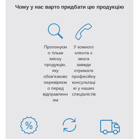
Чому у нас варто придбати цю продукцію
Пропонуєм
У кожного
о тільки
клієнта є
якісну
змога
продукцію,
завжди
яку
отримати
обов’язково
професійну
перевіряєм
консультаці
о перед
ю у наших
відправленн
спеціалістів
ям