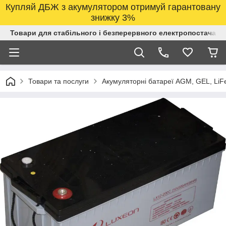
Купляй ДБЖ з акумулятором отримуй гарантовану
знижку 3%
Товари для стабільного і безперервного електропостачанн
Товари та послуги
Акумуляторні батареї AGM, GEL, LiF