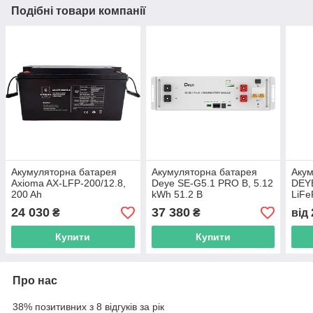
Подібні товари компанії
Акумуляторна батарея
Акумуляторна батарея
Акум
Axioma AX-LFP-200/12.8,
Deye SE-G5.1 PRO B, 5.12
DEY
200 Ah
kWh 51.2 B
LiFe
5.12
24 030
37 380
₴
₴
від
збір
Купити
Купити
Про нас
38% позитивних з 8 відгуків за рік