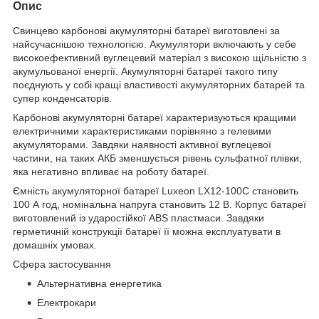
Опис
Свинцево карбонові акумуляторні батареї виготовлені за
найсучаснішою технологією. Акумулятори включають у себе
високоефективний вуглецевий матеріал з високою щільністю з
акумульованої енергії. Акумуляторні батареї такого типу
поєднують у собі кращі властивості акумуляторних батарей та
супер конденсаторів.
Карбонові акумуляторні батареї характеризуються кращими
електричними характеристиками порівняно з гелевими
акумуляторами. Завдяки наявності активної вуглецевої
частини, на таких АКБ зменшується рівень сульфатної плівки,
яка негативно впливає на роботу батареї.
Ємність акумуляторної батареї Luxeon LX12-100C становить
100 А год, номінальна напруга становить 12 В. Корпус батареї
виготовлений із ударостійкої ABS пластмаси. Завдяки
герметичній конструкції батареї її можна експлуатувати в
домашніх умовах.
Сфера застосування
Альтернативна енергетика
Електрокари