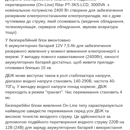
перетворенням (On-Line) Ritar PT-3KS-LCD, 3000VA з
номінальною потужністю 2400 Вт створене для забезпечення
резервним електропостачанням електроприладів, які є дуже
чутливими до струму, який споживають (медичне обладнання,
телекомунікація, серверне обладнання, звукова апаратура
тощо).
У безперебійний блок вмонтовано
6 акумуляторних батарей 12V 7,5 Ah для забезпечення
резервного живлення у момент вимкнення електроенергії з
мережі. У випадку повного навантаження (2400Вт), ємності
акумуляторних батарей достатньо, щоб живити прилади-
споживачі близько 15 хв.
ДБЖ може виступає також в ролі стабілізатора напруги,
діапазон вхідної напруги становить 140-290В, частота 40-
70Гц. У випадку вхідної напруги понад нормою, ДБЖ
переходить в режим "транзит". Час перемикання становить 4
мс.
Безперебійні блоки живлення On-Line типу характеризуються
найвищою швидкістю перемикання серед усіх ДБЖ та
високою точністю вихідного струму. Це здійснюється за
допомогою подвійного перетворення вхідного струму 220В на
12В (24В) для заряду акумуляторних батарей і використання