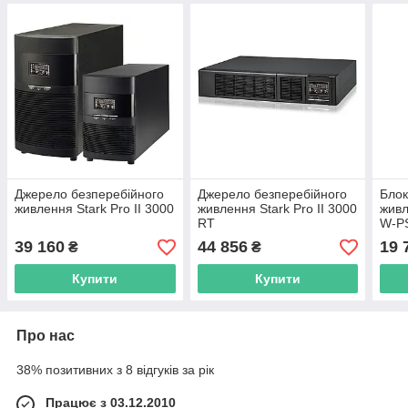
Джерело безперебійного
Джерело безперебійного
Блок
живлення Stark Pro II 3000
живлення Stark Pro II 3000
живл
RT
W-PS
48В)
39 160
44 856
19 
₴
₴
Купити
Купити
Про нас
38% позитивних з 8 відгуків за рік
Працює з 03.12.2010