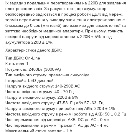
їх заряду з подальшим перетворенням на 220В для живлення
електроспоживачів. За рахунок того, що акумулятор
безпосередньо задіюється в процесі роботи ДБЖ від мережі,
термін перемикання у випадку зникнення електроживлення є
близьким до 0 сек (миттєвий) що важливо для високоточної та
життєво необхідної медичної апаратури. При цьому, точність
вихідної напруги від мережі становить 220В ± 5%, а від
акумулятора 220В ± 1%.
Характеристики даного ДБЖ:
Тип ДБЖ: On-Line
К-сть фаз: 1
Потужність: 2400Вт (3000VA)
Тип вихідного струму: правильна синусоїда
Інтерфейс: LED-дисплей
Напруга вхідного струму: 140-290В АС
Частота вхідного струму: 40 - 70 Гц
Напруга вихідного струму: 220В ± 5%
Частота вихідного струму: 47-53 Гц або 57 -63 Гц
Напруга вихідного струму при роботі від АКБ: 220В ± 1%
Частота вихідного струму в режимі роботи від АКБ: 50 ± 0.2 Гц
Час перемикання від мережі до АКБ: DC до AC - 0 мс
Час перемикання в режим "транзит": AC до AC - 4 мс
Максимальний струм заряду: - 1 А