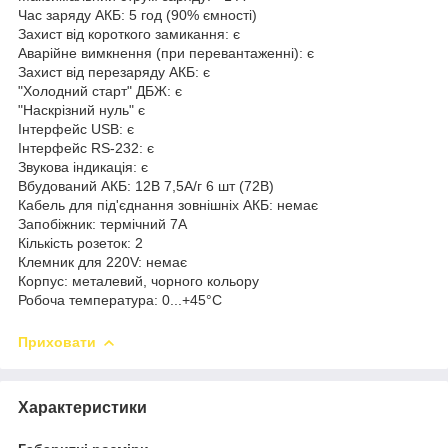
Час заряду АКБ: 5 год (90% ємності)
Захист від короткого замикання: є
Аварійне вимкнення (при перевантаженні): є
Захист від перезаряду АКБ: є
"Холодний старт" ДБЖ: є
"Наскрізний нуль" є
Інтерфейс USB: є
Інтерфейс RS-232: є
Звукова індикація: є
Вбудований АКБ: 12В 7,5А/г 6 шт (72В)
Кабель для під'єднання зовнішніх АКБ: немає
Запобіжник: термічний 7А
Кількість розеток: 2
Клемник для 220V: немає
Корпус: металевий, чорного кольору
Робоча температура: 0...+45°C
Приховати
Характеристики