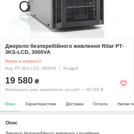
Джерело безперебійного живлення Ritar PT-
3KS-LCD, 3000VA
Немає в наявності
Код: PT-3KS-LCD, 3000VA
Роздріб
19 580
₴
Мінімальна сума замовлення на сайті — 40 000 ₴
Опис
Характеристики
Доставка
Оплата
Умови п
Опис
Джерело безперебійного живлення з подвійним