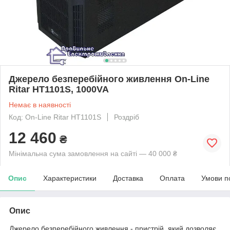
Джерело безперебійного живлення On-Line
Ritar HT1101S, 1000VA
Немає в наявності
Код: On-Line Ritar HT1101S
Роздріб
12 460
₴
Мінімальна сума замовлення на сайті — 40 000 ₴
Опис
Характеристики
Доставка
Оплата
Умови п
Опис
Джерело безперебійного живлення - пристрій, який дозволяє