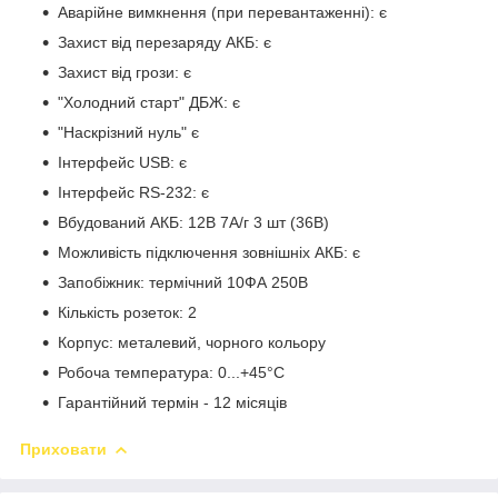
Аварійне вимкнення (при перевантаженні): є
Захист від перезаряду АКБ: є
Захист від грози: є
"Холодний старт" ДБЖ: є
"Наскрізний нуль" є
Інтерфейс USB: є
Інтерфейс RS-232: є
Вбудований АКБ: 12В 7А/г 3 шт (36В)
Можливість підключення зовнішніх АКБ: є
Запобіжник: термічний 10ФА 250В
Кількість розеток: 2
Корпус: металевий, чорного кольору
Робоча температура: 0...+45°C
Гарантійний термін - 12 місяців
Приховати