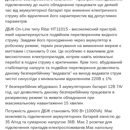
підключеному до нього обладнанню працювати ще деякий
час від акумуляторної батареї при зникненні електричного
струму або відхилення його характеристик від допустимих
параметрів.
ДБЖ On-Line типу Ritar HT1101S - високоякісний пристрій,
який характеризується подвійним перетворенням вхідного
струму. Завдяки його проходженню через акумулятор в
робочому режимі, термін реагування на вимкнення мережі є
миттєвим і становить 0 сек. Це особливо є важливим для
високоточних електроприладів, котрим навіть мінімальні
перебої в подачі струму є критичними. Крім того, вбудований
стабілізатор напруги та подвійне перетворення дозволяють
даному безперебійнику "видавати" на виході видавати струм
чистої синусоїди з мінімальним відхиленням 220В ± 1%.
У безперебійник вбудовано 3 акумуляторних батареї 12В 7А/
год, що дозволяють даному безперебійнику працювати в
резервному режимі та живити обладнання при
максимальному навантаженні 15 хвилин.
Потужність даного ДБЖ становить 900 Вт (1000VA). Має
можливість підключення акумуляторних батарей ємністю до
35 А/год та сумарною напругою 36В. Має 2 розетки для
підключення приладів-електроспоживачів.Має напольну