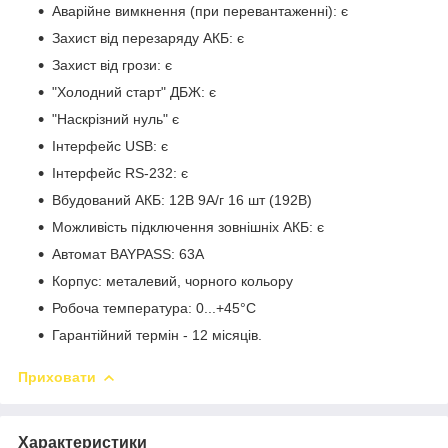
Аварійне вимкнення (при перевантаженні): є
Захист від перезаряду АКБ: є
Захист від грози: є
"Холодний старт" ДБЖ: є
"Наскрізний нуль" є
Інтерфейс USB: є
Інтерфейс RS-232: є
Вбудований АКБ: 12В 9А/г 16 шт (192В)
Можливість підключення зовнішніх АКБ: є
Автомат BAYPASS: 63А
Корпус: металевий, чорного кольору
Робоча температура: 0...+45°C
Гарантійний термін - 12 місяців.
Приховати
Характеристики