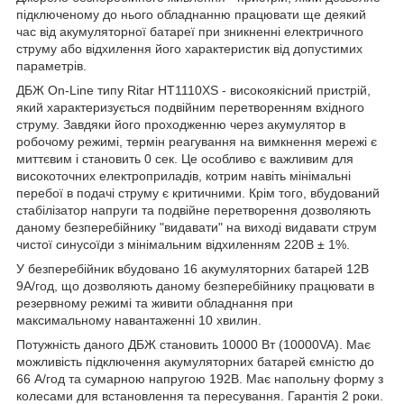
підключеному до нього обладнанню працювати ще деякий
час від акумуляторної батареї при зникненні електричного
струму або відхилення його характеристик від допустимих
параметрів.
ДБЖ On-Line типу Ritar HT1110XS - високоякісний пристрій,
який характеризується подвійним перетворенням вхідного
струму. Завдяки його проходженню через акумулятор в
робочому режимі, термін реагування на вимкнення мережі є
миттєвим і становить 0 сек. Це особливо є важливим для
високоточних електроприладів, котрим навіть мінімальні
перебої в подачі струму є критичними. Крім того, вбудований
стабілізатор напруги та подвійне перетворення дозволяють
даному безперебійнику "видавати" на виході видавати струм
чистої синусоїди з мінімальним відхиленням 220В ± 1%.
У безперебійник вбудовано 16 акумуляторних батарей 12В
9А/год, що дозволяють даному безперебійнику працювати в
резервному режимі та живити обладнання при
максимальному навантаженні 10 хвилин.
Потужність даного ДБЖ становить 10000 Вт (10000VA). Має
можливість підключення акумуляторних батарей ємністю до
66 А/год та сумарною напругою 192В. Має напольну форму з
колесами для встановлення та пересування. Гарантія 2 роки.