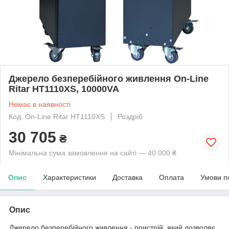
Джерело безперебійного живлення On-Line
Ritar HT1110XS, 10000VA
Немає в наявності
Код: On-Line Ritar HT1110XS
Роздріб
30 705
₴
Мінімальна сума замовлення на сайті — 40 000 ₴
Опис
Характеристики
Доставка
Оплата
Умови п
Опис
Джерело безперебійного живлення - пристрій, який дозволяє