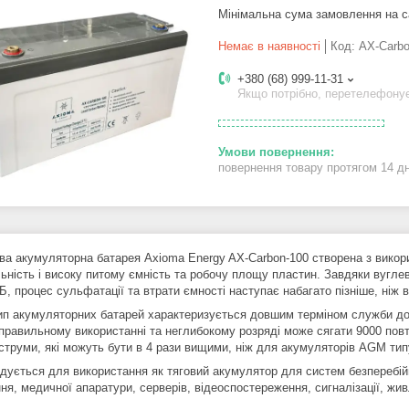
Мінімальна сума замовлення на с
Немає в наявності
Код:
AX-Carbo
+380 (68) 999-11-31
Якщо потрібно, перетелефону
повернення товару протягом 14 д
ва акумуляторна батарея Axioma Energy AX-Carbon-100 створена з викори
льність і високу питому ємність та робочу площу пластин. Завдяки вугле
Б, процес сульфатації та втрати ємності наступає набагато пізніше, ніж
ип акумуляторних батарей характеризується довшим терміном служби до 1
 правильному використанні та неглибокому розряді може сягати 9000 пов
струми, які можуть бути в 4 рази вищими, ніж для акумуляторів AGM типу
дується для використання як тяговий акумулятор для систем безперебійн
ня, медичної апаратури, серверів, відеоспостереження, сигналізації, жи