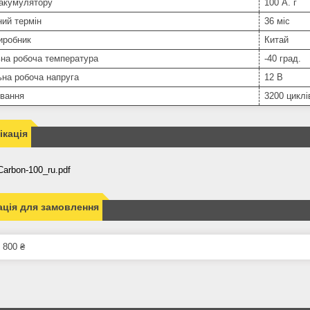
 акумулятору
100 А. г
ний термін
36 міс
иробник
Китай
ьна робоча температура
-40 град.
на робоча напруга
12 В
вання
3200 циклі
кація
arbon-100_ru.pdf
ція для замовлення
 800 ₴