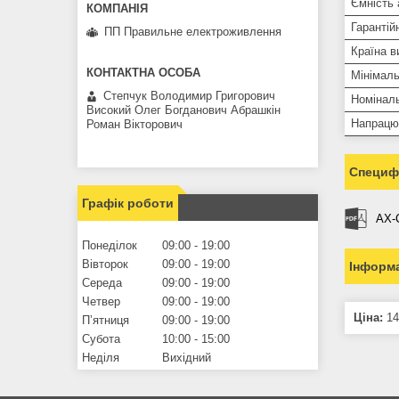
Ємність
Гарантій
ПП Правильне електроживлення
Країна в
Мінімал
Степчук Володимир Григорович
Номіналь
Високий Олег Богданович Абрашкін
Напрацю
Роман Вікторович
Специфі
Графік роботи
AX-C
Понеділок
09:00
19:00
Вівторок
09:00
19:00
Інформа
Середа
09:00
19:00
Четвер
09:00
19:00
Ціна:
14
Пʼятниця
09:00
19:00
Субота
10:00
15:00
Неділя
Вихідний