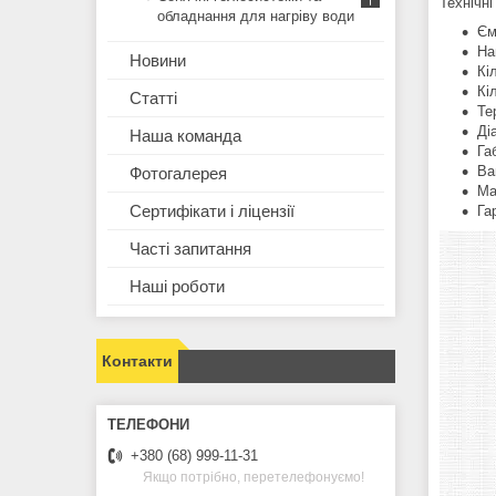
Технічні
обладнання для нагріву води
Єм
На
Новини
Кі
Кі
Статті
Те
Ді
Наша команда
Га
Ва
Фотогалерея
Ма
Сертифікати і ліцензії
Га
Часті запитання
Наші роботи
Контакти
+380 (68) 999-11-31
Якщо потрібно, перетелефонуємо!