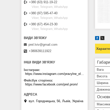
+380 (63) 911-19-22
Viber, Telegram, WhatsApp
+380 (97) 595-47-40
Viber, Telegram, WhatsApp
+380 (67) 454-23-30
Viber, Telegram, WhatsApp
prel.lviv@gmail.com
Характ
+380639111922
Габари
ІНШІ ВИДИ ЗВ'ЯЗКУ
Вага
Інстаграм
https://www.instagram.com/pravylne_electrozhyvlennya/
Висота
Фейсбук сторінка
Ширина
https://www.facebook.com/prel.prom/
Довжина
Основн
вул. Городницька, 56, Львів, Україна
Максима