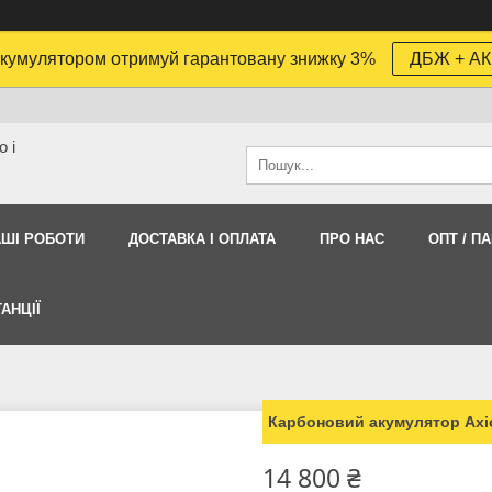
кумулятором отримуй гарантовану знижку 3%
ДБЖ + АК
 і
АШI РОБОТИ
ДОСТАВКА І ОПЛАТА
ПРО НАС
ОПТ / П
АНЦІЇ
Карбоновий акумулятор Axi
14 800 ₴