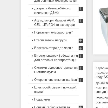
для сонячних електростанцій
Джерела безперебійного
живлення (ДБЖ)
Акумуляторні батареї AGM,
GEL, LiFePO4 та аксесуари
Портативні електростанції
Стабілізатори напруги
Електромотори для човнів
Вітрогенератори і обладнання
для вітрових електростанцій
Системи відеоспостереження
Карбоно
і комплектуючі
гідрофі
виду АК
Охоронні системи сигналізації
Даний т
Електрообігріваючі пристрої,
яка при
сауни
зарядні 
Рекомен
Подарунки
освітлен
Сонячні геліосистеми та