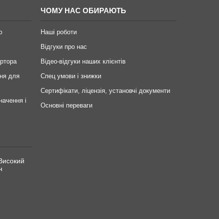
ЧОМУ НАС ОБИРАЮТЬ
ю
Наші роботи
Відгуки про нас
ертора
Відео-відгуки наших клієнтів
ня для
Спец умови і знижки
Сертифікати, ліцензія, установчі документи
начення і
Основні переваги
Високий
н