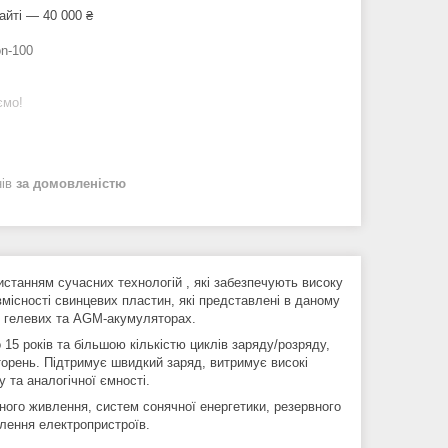
айті — 40 000 ₴
n-100
ємо!
нів
за домовленістю
станням сучасних технологій , які забезпечують високу
вмісності свинцевих пластин, які представлені в даному
 в гелевих та AGM-акумуляторах.
5 років та більшою кількістю циклів заряду/розряду,
торень. Підтримує швидкий заряд, витримує високі
 та аналогічної ємності.
ого живлення, систем сонячної енергетики, резервного
влення електропристроїв.