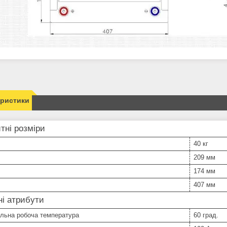
еристики
тні розміри
40 кг
209 мм
174 мм
407 мм
і атрибути
льна робоча температура
60 град.