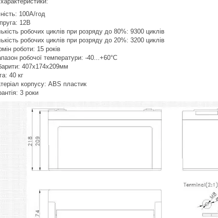
 характеристики:
ність: 100А/год
пруга: 12В
лькість робочих циклів при розряду до 80%: 9300 циклів
лькість робочих циклів при розряду до 20%: 3200 циклів
рмін роботи: 15 років
апазон робочої температури: -40...+60°C
барити: 407х174х209мм
га: 40 кг
теріал корпусу: ABS пластик
рантія: 3 роки