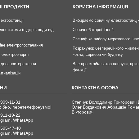
І ПРОДУКТИ
КОРИСНА ІНФОРМАЦІЯ
лектростанції
Вибираємо сонячну електростанці
ліосистеми (підігрів води від
Сонячні батареї Tier 1
Специфіка вибору мережевого інв
йне електропостачання
Розрахунок безперебійного живлен
 електроенергії
котла, сервера чи будинку
ідеоспостереження
Все про стабілізатор напруги, приз
функції
игналізацій
 999-11-31
Степчук Володимир Григорович 
рібно, перетелефонуємо!
Олег Богданович Абрашкін Рома
Вікторович
 911-19-22
legram, WhatsApp
 595-47-40
legram, WhatsApp