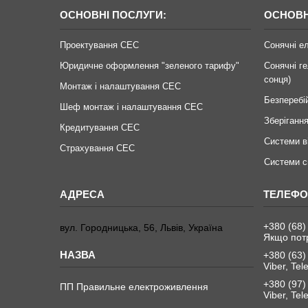
ОСНОВНІ ПОСЛУГИ:
ОСНОВН
Проектування СЕС
Сонячні е
Юридичне оформлення "зеленого тарифу"
Сонячні ге
сонця)
Монтаж і налаштування СЕС
Безперебі
Шеф монтаж і налаштування СЕС
Зберігання
Кредитування СЕС
Системи в
Страхування СЕС
Системи с
+380 (68)
вул. Городницька, 56, Львів, Україна
Якщо пот
+380 (63)
Viber, Te
+380 (97)
ПП Правильне електроживлення
Viber, Te