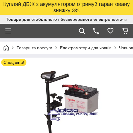
Купляй ДБЖ з акумулятором отримуй гарантовану
знижку 3%
Товари для стабільного і безперервного електропостачанн
Товари та послуги
Електромотори для човнів
Човнов
Спец ціна!