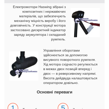
Електромотори Haswing зібрані з
композитних і нержавіючих
матеріалів, що забезпечують
механічну міцність виробу і його
довговічність. У конструкції мотора
застосовано дискретний індикатор
заряду акумулятора і складаний
румпель.
Управління оборотами
здійснюється за допомогою
висувного поворотного румпеля.
Хід мотора східчасто регулюється
в межах двох позицій вперед і
двох ― в реверсивному напрямі.
Висота дейдвуда налаштовується
оператором довільно.
Основні переваги
1
5