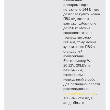
електромотор з
потужністю 144 Вт, що
дозволяє купити човен
ПВХ під мотор з
вантажопідйомністю
до 350 кг. Можна
встановлювати на
транець висотою
380 мм, тому можна
купити човен ПВХ в
стандартній
комплектації.
Електромотор W-
20 12V, 20LBS є
безшумним,
екологічним і
нешкідливий в роботі.
Для повноціної роботи
рекомендовано
гелевий акумулятор
,
12В, ємністю від 18
агод і більше.