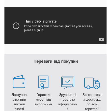
Переваги від покупки
Доступна
Гарантія
Зручність і
Безкоштовн
ціна при
якості від
простота
а доставка
високій
виробника
оформленн
по всій
якості
я
території