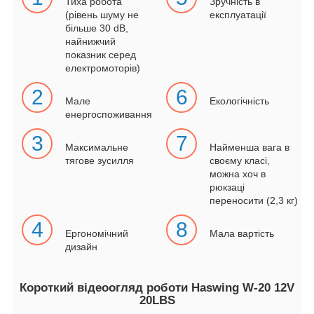
Тиха робота
Зручність в
(рівень шуму не
експлуатації
більше 30 dB,
найнижчий
показник серед
електромоторів)
2
6
Мале
Екологічність
енергоспоживання
3
7
Максимальне
Найменша вага в
тягове зусилля
своєму класі,
можна хоч в
рюкзаці
переносити (2,3 кг)
4
8
Ергономічний
Мала вартість
дизайн
Короткий відеоогляд роботи Haswing W-20 12V
20LBS