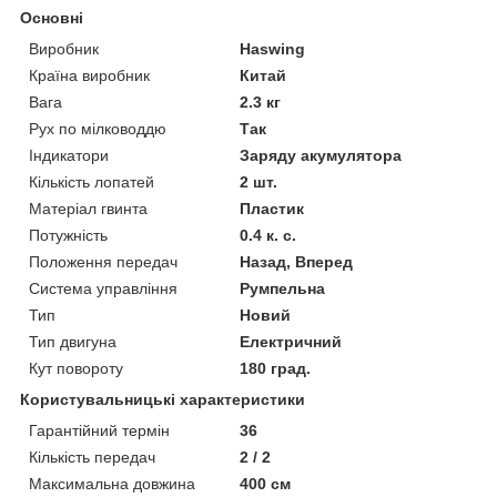
Основні
Виробник
Haswing
Країна виробник
Китай
Вага
2.3 кг
Рух по мілководдю
Так
Індикатори
Заряду акумулятора
Кількість лопатей
2 шт.
Матеріал гвинта
Пластик
Потужність
0.4 к. с.
Положення передач
Назад, Вперед
Система управління
Румпельна
Тип
Новий
Тип двигуна
Електричний
Кут повороту
180 град.
Користувальницькі характеристики
Гарантійний термін
36
Кількість передач
2 / 2
Максимальна довжина
400 см