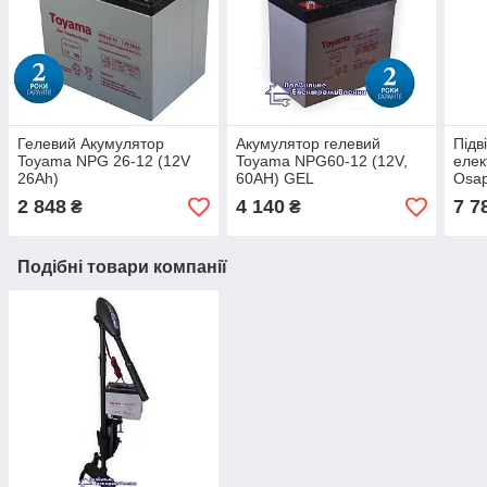
Гелевий Акумулятор
Акумулятор гелевий
Підв
Toyama NPG 26-12 (12V
Toyama NPG60-12 (12V,
елек
26Ah)
60AH) GEL
Osap
2 848
4 140
7 7
₴
₴
Подібні товари компанії