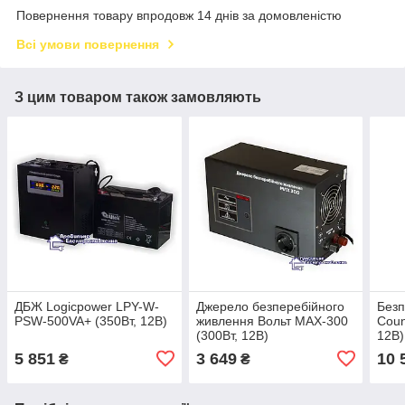
Повернення товару впродовж 14 днів за домовленістю
Всі умови повернення
З цим товаром також замовляють
ДБЖ Logicpower LPY-W-
Джерело безперебійного
Безп
PSW-500VA+ (350Вт, 12В)
живлення Вольт МАХ-300
Coun
(300Вт, 12В)
12В)
5 851
3 649
10 
₴
₴