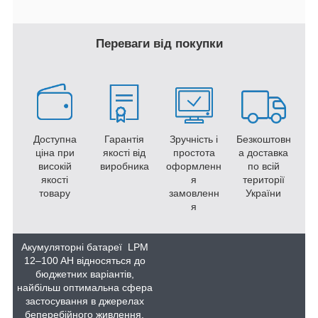
Переваги від покупки
Доступна
Гарантія
Зручність і
Безкоштовн
ціна при
якості від
простота
а доставка
високій
виробника
оформленн
по всій
якості
я
території
товару
замовленн
України
я
Акумуляторні батареї LPM
12–100 AH відносяться до
бюджетних варіантів,
найбільш оптимальна сфера
застосування в джерелах
беперебійного живлення.