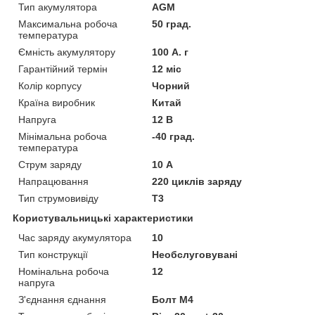
Тип акумулятора
AGM
Максимальна робоча
50 град.
температура
Ємність акумулятору
100 А. г
Гарантійний термін
12 міс
Колір корпусу
Чорний
Країна виробник
Китай
Напруга
12 В
Мінімальна робоча
-40 град.
температура
Струм заряду
10 А
Напрацювання
220 циклів заряду
Тип струмовивіду
T3
Користувальницькі характеристики
Час заряду акумулятора
10
Тип конструкції
Необслуговувані
Номінальна робоча
12
напруга
З'єднання єднання
Болт М4