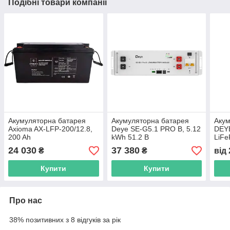
Подібні товари компанії
Акумуляторна батарея
Акумуляторна батарея
Акум
Axioma AX-LFP-200/12.8,
Deye SE-G5.1 PRO B, 5.12
DEY
200 Ah
kWh 51.2 B
LiFe
5.12
24 030
37 380
₴
₴
від
збір
Купити
Купити
Про нас
38% позитивних з 8 відгуків за рік