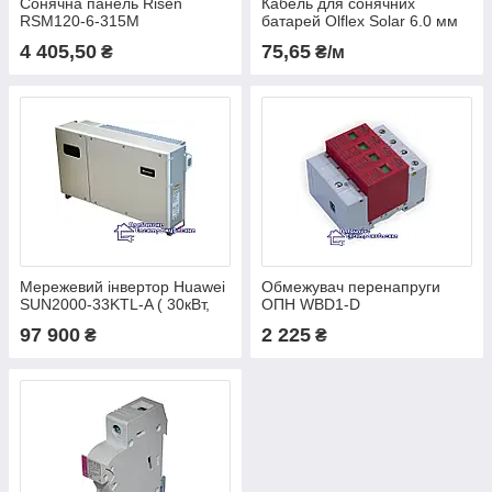
Сонячна панель Risen
Кабель для сонячних
RSM120-6-315M
батарей Olflex Solar 6.0 мм
4 405,50
75,65
₴
₴/м
Мережевий інвертор Huawei
Обмежувач перенапруги
SUN2000-33KTL-A ( 30кВт,
ОПН WBD1-D
380В, 4 - МРРТ трека )
97 900
2 225
₴
₴