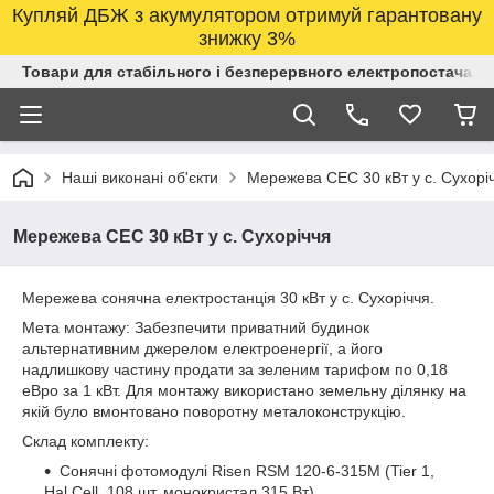
Купляй ДБЖ з акумулятором отримуй гарантовану
знижку 3%
Товари для стабільного і безперервного електропостачанн
Наші виконані об'єкти
Мережева СЕС 30 кВт у с. Сухорі
Мережева СЕС 30 кВт у с. Сухоріччя
Мережева сонячна електростанція 30 кВт у с. Сухоріччя.
Мета монтажу: Забезпечити приватний будинок
альтернативним джерелом електроенергії, а його
надлишкову частину продати за зеленим тарифом по 0,18
еВро за 1 кВт. Для монтажу використано земельну ділянку на
якій було вмонтовано поворотну металоконструкцію.
Склад комплекту:
Сонячні фотомодулі Risen RSM 120-6-315M (Tier 1,
Hal Cell, 108 шт, монокристал 315 Вт)