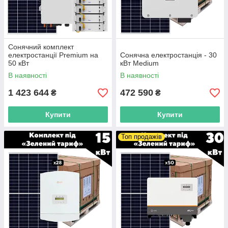
з нами!
Сонячний комплект
електростанції Premium на
Сонячна електростанція - 30
50 кВт
кВт Medium
В наявності
В наявності
1 423 644
472 590
₴
₴
Купити
Купити
Топ продажів