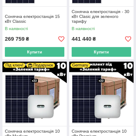
Сонячна електростанція - 30
Сонячна електростанція 15
кВт Clasic для зеленого
кВт Сlassic
тарифу
В наявності
В наявності
269 759
441 440
₴
₴
Купити
Купити
Під ключ!
Подарунок
Germany
Сонячна електростанція 10
Сонячна електростанція 10