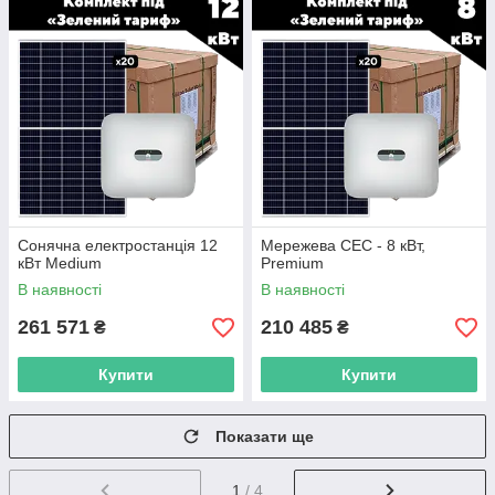
Сонячна електростанція 12
Мережева СЕС - 8 кВт,
кВт Medium
Premium
В наявності
В наявності
261 571
210 485
₴
₴
Купити
Купити
Показати ще
1
/ 4