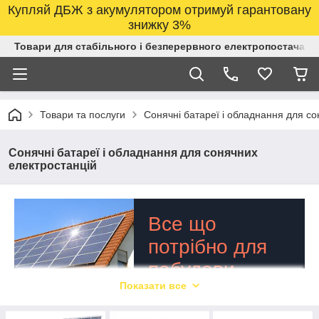
Купляй ДБЖ з акумулятором отримуй гарантовану
знижку 3%
Товари для стабільного і безперервного електропостачанн
Товари та послуги
Сонячні батареї і обладнання для со
Сонячні батареї і обладнання для сонячних
електростанцій
Все що
потрібно для
побудови
Показати все
якісної
сонячної