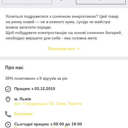
Хочеться подружитися з сонячною енергетикою? Цей товар
на ринку новий ― не в кожного кума, сусіда чи майстра
можна запитати поради.
Щоб побудувати електростанцію на основі сонячних батарей,
необхідно вирішити для себе - яка головна мета
встановлення електростанції. В залежності від типу
Показати все
електростанції застосовуються ті чи інші комплектуючі.
Типові види сонячних електростанцій:
Автономна (резервна);
Про нас
Мережева;
38% позитивних з 8 відгуків за рік
Гібридна.
Автономна сонячна електростанція - зазвичай застосовується
Працює з 03.12.2010
на об'єктах з відсутнім електропостачанням: Дача, будова,
об'єкти фермерського господарства, то що.
м. Львів
вул. Городницька, 56, Львів, Україна
Мережеві сонячні електростанції - найбільш розповсюдженні
у системах по "Зеленому тарифі", або для зменшення
Контакти
власного електроспоживання: Дача, будинки, підприємства,
то що. Такі електростанції найбільш швидше окупляться.
Сьогодні працює з 09:00 до 19:00