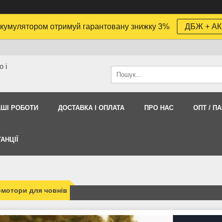
кумулятором отримуй гарантовану знижку 3%
ДБЖ + АК
 і
АШI РОБОТИ
ДОСТАВКА І ОПЛАТА
ПРО НАС
ОПТ / П
АНЦІЇ
мотори для човнів