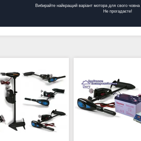
Вибирайте найкращий варіант мотора для свого човна 
Не прогадаєте!