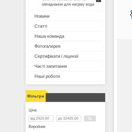
обладнання для нагріву води
Новини
Статті
Наша команда
Фотогалерея
Сертифікати і ліцензії
Часті запитання
Наші роботи
Компактний родвигун потужністю
Фільтри
Вт. Підійде для невеликого човна
що використовується на водойма
Ціна
сильної течії.
Виробник