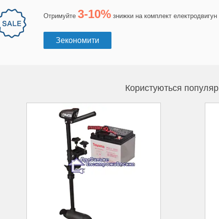
3-10%
Отримуйте
знижки на комплект електродвигун 
Зекономити
Користуються популяр
 144
Надійний та зручний у використанні.
,
Особливостями даного двигуна
х без
являється тиха робота та мале
споживання електроживлення.