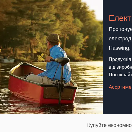
Елект
Пропонує
електрод
Haswing, 
Продукція 
від виробн
Поспішайт
Асортиме
Купуйте економно