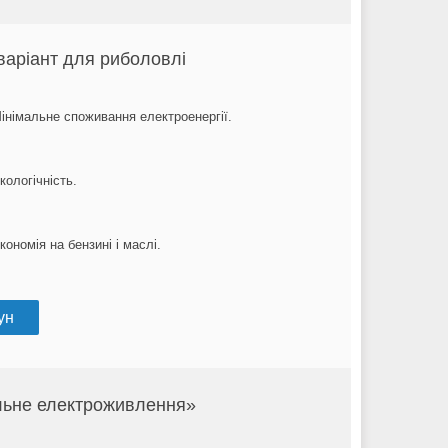
варіант для риболовлі
інімальне споживання електроенергії.
кологічність.
кономія на бензині і маслі.
ун
ильне електроживлення»