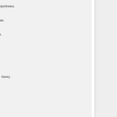
иробника.
ам.
в.
 банку.