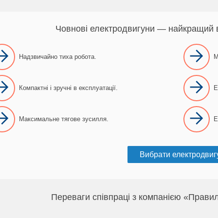
Човнові електродвигуни — найкращий 
Надзвичайно тиха робота.
М
Компактні і зручні в експлуатації.
Е
Максимальне тягове зусилля.
Е
Вибрати електродвиг
Переваги співпраці з компанією «Прав