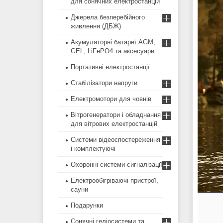
для сонячних електростанцій
Джерела безперебійного
живлення (ДБЖ)
Акумуляторні батареї AGM,
GEL, LiFePO4 та аксесуари
Портативні електростанції
Стабілізатори напруги
Електромотори для човнів
Вітрогенератори і обладнання
для вітрових електростанцій
Системи відеоспостереження
і комплектуючі
Охоронні системи сигналізації
Електрообігріваючі пристрої,
сауни
Подарунки
Сонячні геліосистеми та