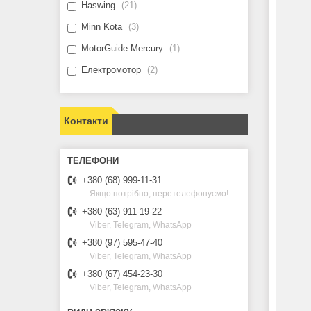
Haswing
21
Minn Kota
3
MotorGuide Mercury
1
Електромотор
2
Контакти
Двигун практично безшумний,
що робить його ідеальним для
риболовлі. Малогабаритний, мож
+380 (68) 999-11-31
експлуатуватись на мілководді.
Якщо потрібно, перетелефонуємо!
+380 (63) 911-19-22
Viber, Telegram, WhatsApp
+380 (97) 595-47-40
Viber, Telegram, WhatsApp
+380 (67) 454-23-30
Viber, Telegram, WhatsApp