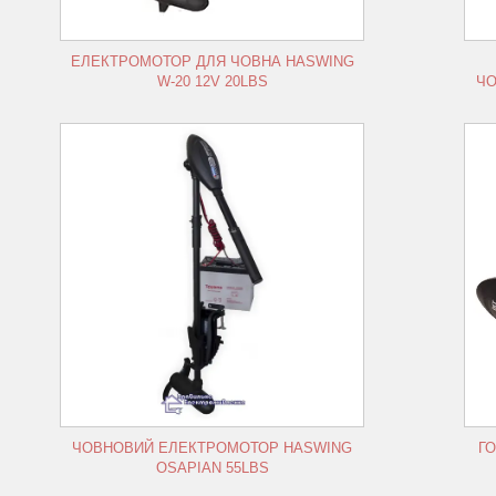
ЕЛЕКТРОМОТОР ДЛЯ ЧОВНА HASWING
W-20 12V 20LBS
ЧО
Зробивши вибір на користь готового
комплекту для риболовлі ви суттєво
економите свій час та отримуєте
е
оптимальній варіант устаткування для
свого човна.
ЧОВНОВИЙ ЕЛЕКТРОМОТОР HASWING
Г
OSAPIAN 55LBS