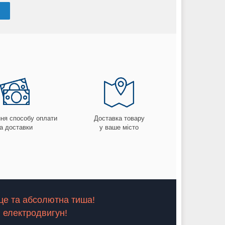
ня способу оплати
Доставка товару
а доставки
у ваше місто
це та абсолютна тиша!
 електродвигун!