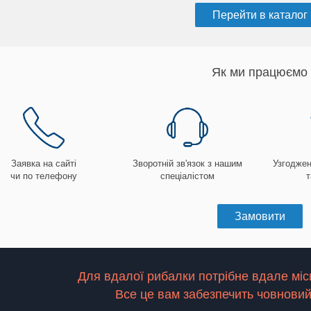
Перейти в каталог
Як ми працюємо
Заявка на сайті
Зворотній зв'язок з нашим
Узгоджен
чи по телефону
спеціалістом
т
Замовити
Для вдалої рибалки потрібне вдале міс
Все це вам забезпечить човновий